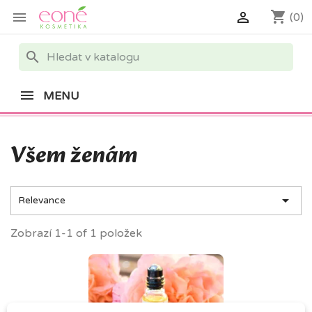
shopping_cart


(0)
search
MENU
Všem ženám

Relevance
Zobrazí 1-1 of 1 položek