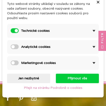
×
Tyto webové stránky ukládají v souladu se zákony na
vaše zařízení soubory, obecně nazývané cookies.
Odsouhlaste prosím nastavení cookies souborů pro
použití webu.
ROSE SCENT
Technické cookies
FILTR
600,00 Kč
Analytické cookies
Zobrazí 1-1 of 1 položek
Marketingové cookies

Zpět na začátek
Jen nezbytné
Přijmout vše
Přejít na stránku Podrobně o cookies
Facebook
Pinterest
Instagram