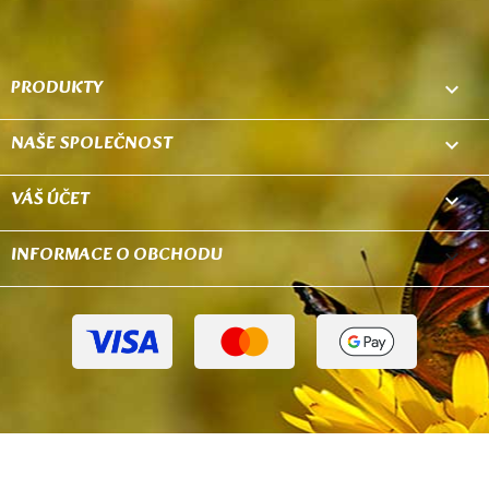
PRODUKTY

NAŠE SPOLEČNOST

VÁŠ ÚČET

INFORMACE O OBCHODU
keyboard_arrow_down