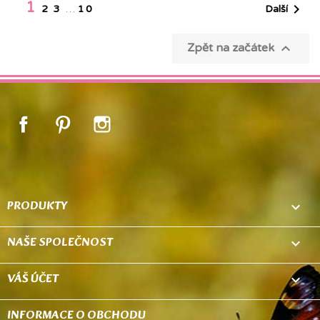
1

Další
2
3
…
10

Zpět na začátek
Facebook
Pinterest
Instagram
PRODUKTY

NAŠE SPOLEČNOST

VÁŠ ÚČET

INFORMACE O OBCHODU
keyboard_arrow_down