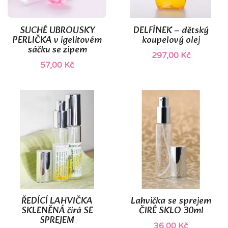
(1)
SUCHÉ UBROUSKY
DELFÍNEK – dětský
PERLIČKA v igelitovém
koupelový olej
sáčku se zipem
297,00 Kč
57,00 Kč
ŘEDÍCÍ LAHVIČKA
Lahvička se sprejem
SKLENĚNÁ čirá SE
ČIRÉ SKLO 30ml
SPREJEM
36,00 Kč