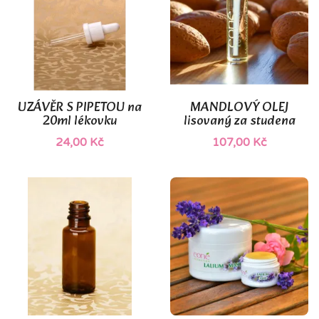
UZÁVĚR S PIPETOU na
MANDLOVÝ OLEJ
20ml lékovku
lisovaný za studena
24,00 Kč
107,00 Kč
(1)