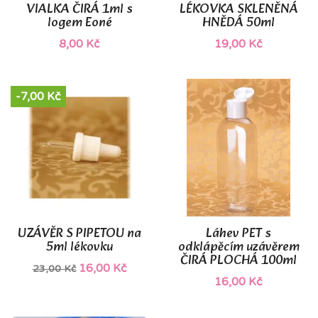
VIALKA ČIRÁ 1ml s
LÉKOVKA SKLENĚNÁ
logem Eoné
HNĚDÁ 50ml
8,00 Kč
19,00 Kč
-7,00 Kč
UZÁVĚR S PIPETOU na
Láhev PET s
5ml lékovku
odklápěcím uzávěrem
ČIRÁ PLOCHÁ 100ml
16,00 Kč
23,00 Kč
16,00 Kč