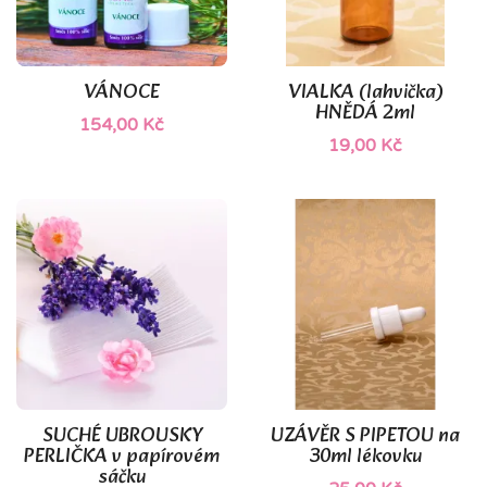
(1)
VÁNOCE
VIALKA (lahvička)
HNĚDÁ 2ml
154,00 Kč
19,00 Kč
SUCHÉ UBROUSKY
UZÁVĚR S PIPETOU na
PERLIČKA v papírovém
30ml lékovku
sáčku