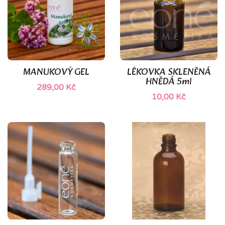
(1)
MANUKOVÝ GEL
LÉKOVKA SKLENĚNÁ
HNĚDÁ 5ml
289,00 Kč
10,00 Kč