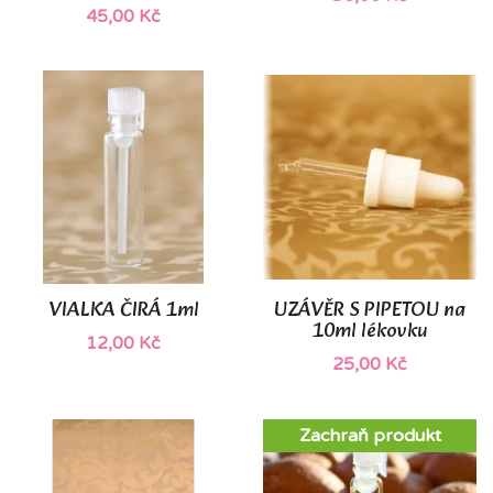
45,00 Kč
VIALKA ČIRÁ 1ml
UZÁVĚR S PIPETOU na
10ml lékovku
12,00 Kč
25,00 Kč
Zachraň produkt