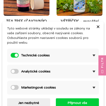
TEA TREE (ČAJOVNÍK)
VĚTŘÍČEK – masážní
olej
×
Tyto webové stránky ukládají v souladu se zákony na
59,00 Kč
196,00 Kč
vaše zařízení soubory, obecně nazývané cookies.
Odsouhlaste prosím nastavení cookies souborů pro
použití webu.
Technické cookies
FILTR
Analytické cookies
Marketingové cookies
LÉKOVKA SKLENĚNÁ
LEVANDULE MAILLETTE
HNĚDÁ 10ml vyšší
Jen nezbytné
Přijmout vše
117,00 Kč