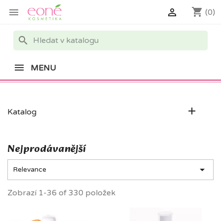
shopping_cart


(0)
search
MENU

Katalog
Nejprodávanější

Relevance
Zobrazí 1-36 of 330 položek