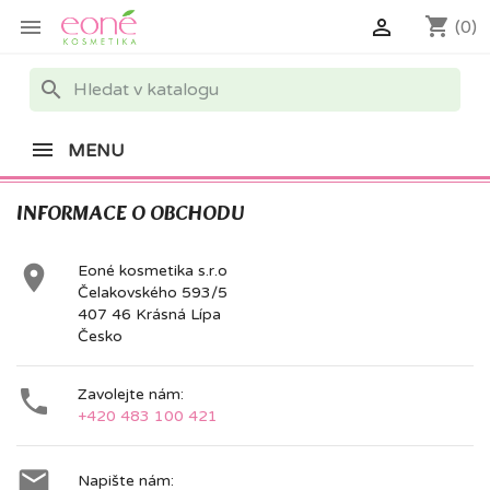
shopping_cart


(0)
search
MENU
INFORMACE O OBCHODU

Eoné kosmetika s.r.o
Čelakovského 593/5
407 46 Krásná Lípa
Česko

Zavolejte nám:
+420 483 100 421

Napište nám: