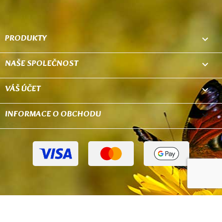
PRODUKTY

NAŠE SPOLEČNOST

VÁŠ ÚČET

INFORMACE O OBCHODU
keyboard_arrow_down