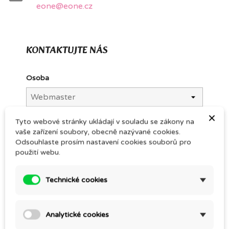
eone@eone.cz
KONTAKTUJTE NÁS
Osoba
×
Tyto webové stránky ukládají v souladu se zákony na
E-mailové adresy
vaše zařízení soubory, obecně nazývané cookies.
Odsouhlaste prosím nastavení cookies souborů pro
použití webu.
Příloha
Technické cookies
VYBRAT SOUBOR
nepovinné
Analytické cookies