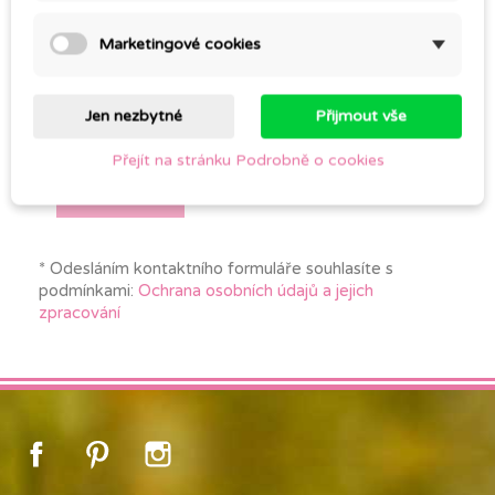
Zpráva
Marketingové cookies
Jen nezbytné
Přijmout vše
Souhlasím se zpracováním osobních (GDPR)
Přejít na stránku Podrobně o cookies
* Odesláním kontaktního formuláře souhlasíte s
podmínkami:
Ochrana osobních údajů a jejich
zpracování
Facebook
Pinterest
Instagram