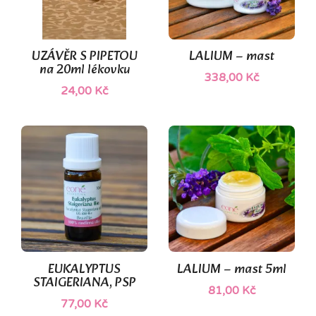
(1)
UZÁVĚR S PIPETOU
LALIUM – mast
na 20ml lékovku
338,00 Kč
24,00 Kč
EUKALYPTUS
LALIUM – mast 5ml
STAIGERIANA, PSP
81,00 Kč
77,00 Kč