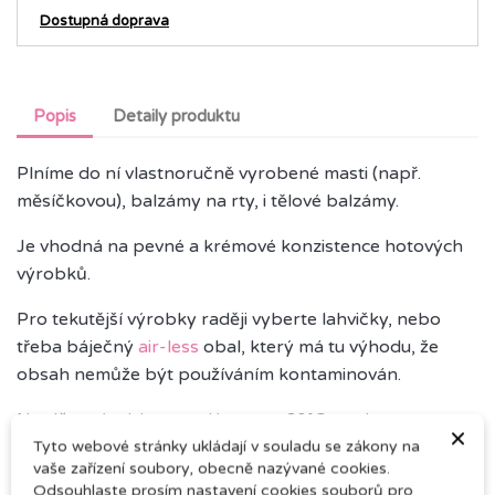
Dostupná doprava
Popis
Detaily produktu
Plníme do ní vlastnoručně vyrobené masti (např.
měsíčkovou), balzámy na rty, i tělové balzámy.
Je vhodná na pevné a krémové konzistence hotových
výrobků.
Pro tekutější výrobky raději vyberte lahvičky, nebo
třeba báječný
air-less
obal, který má tu výhodu, že
obsah nemůže být používáním kontaminován.
Naplňte výrobkem teplým max. 60°C, nechte
×
zchládnout a uzavřete.
Tyto webové stránky ukládají v souladu se zákony na
vaše zařízení soubory, obecně nazývané cookies.
Odsouhlaste prosím nastavení cookies souborů pro