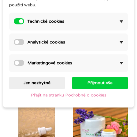
použití webu.
Komentáře (0)
Technické cookies
Buďte první a napište svoji zkušenost.
Analytické cookies
Marketingové cookies
ZÁKAZNÍCI, KTEŘÍ SI KOUPILI TENTO
PRODUKT, KOUPILI TAKÉ:
Jen nezbytné
Přijmout vše
Přejít na stránku Podrobně o cookies