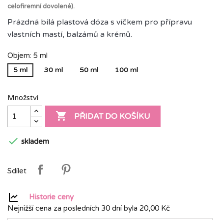
celofiremní dovolené).
Prázdná bílá plastová dóza s víčkem pro přípravu
vlastních mastí, balzámů a krémů.
Objem: 5 ml
5 ml
30 ml
50 ml
100 ml
Množství

PŘIDAT DO KOŠÍKU

skladem
Sdílet
Historie ceny
Nejnižší cena za posledních 30 dní byla
20,00 Kč