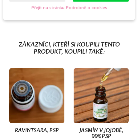
Buďte první a napište svoji zkušenost.
Přejít na stránku Podrobně o cookies
ZÁKAZNÍCI, KTEŘÍ SI KOUPILI TENTO
PRODUKT, KOUPILI TAKÉ:
(1)
RAVINTSARA, PSP
JASMÍN V JOJOBĚ,
99% PSP