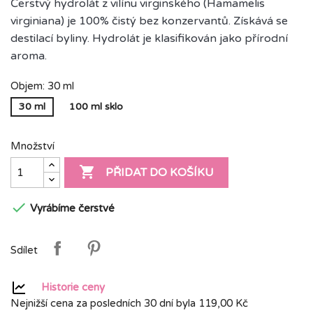
Čerstvý hydrolát z vilínu virginského (Hamamelis
virginiana) je 100% čistý bez konzervantů. Získává se
destilací byliny. Hydrolát je klasifikován jako přírodní
aroma.
Objem: 30 ml
30 ml
100 ml sklo
Množství

PŘIDAT DO KOŠÍKU

Vyrábíme čerstvé
Sdílet
Historie ceny
Nejnižší cena za posledních 30 dní byla
119,00 Kč