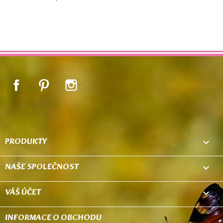
Facebook
Pinterest
Instagram
PRODUKTY

NAŠE SPOLEČNOST

VÁŠ ÚČET

INFORMACE O OBCHODU
keyboard_arrow_down