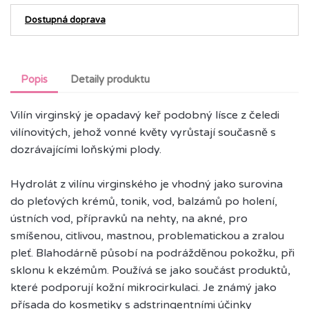
Dostupná doprava
Popis
Detaily produktu
Vilín virginský je opadavý keř podobný lísce z čeledi
vilínovitých, jehož vonné květy vyrůstají současně s
dozrávajícími loňskými plody.
Hydrolát z vilínu virginského je vhodný jako surovina
do pleťových krémů, tonik, vod, balzámů po holení,
ústních vod, přípravků na nehty, na akné, pro
smíšenou, citlivou, mastnou, problematickou a zralou
pleť. Blahodárně působí na podrážděnou pokožku, při
sklonu k ekzémům. Používá se jako součást produktů,
které podporují kožní mikrocirkulaci. Je známý jako
přísada do kosmetiky s adstringentními účinky