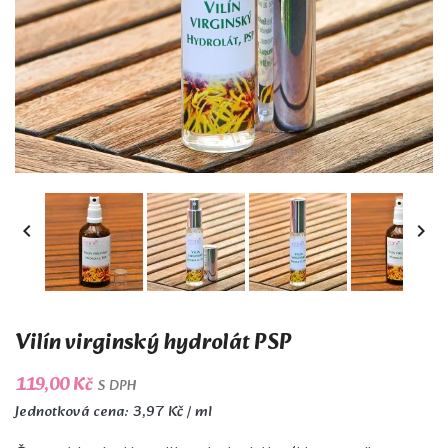


Vilín virginský hydrolát PSP
119,00 Kč
S DPH
Jednotková cena: 3,97 Kč / ml