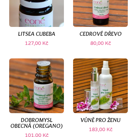
LITSEA CUBEBA
CEDROVÉ DŘEVO
127,00 Kč
80,00 Kč
DOBROMYSL
VŮNĚ PRO ŽENU
OBECNÁ (OREGANO)
183,00 Kč
101,00 Kč