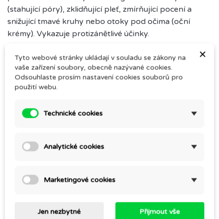
(stahující póry), zklidňující pleť, zmírňující pocení a
snižující tmavé kruhy nebo otoky pod očima (oční
krémy). Vykazuje protizánětlivé účinky.
×
Hydrolát se používá jako ingredience při výrobě
Tyto webové stránky ukládají v souladu se zákony na
produktů, které pomáhají při pocitu unavených nohou
vaše zařízení soubory, obecně nazývané cookies.
Odsouhlaste prosím nastavení cookies souborů pro
po sportovním výkonu a při sklonu ke křečovým žilám.
použití webu.
Využijte hydrolát jako součást vodní fáze při přípravě
Technické cookies
čistící pleťové masky, vlasového zábalu a deodorantů.
100 % hydrolát bez konzervace. Uchovávejte mimo
přímý sluneční svit v chladnějších prostorách.
Analytické cookies
Marketingové cookies
Komentáře (0)
Jen nezbytné
Přijmout vše