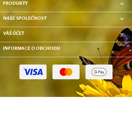
PRODUKTY

NAŠE SPOLEČNOST

VÁŠ ÚČET

INFORMACE O OBCHODU
keyboard_arrow_down