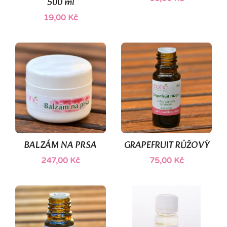
500 ml
19,00 Kč
BALZÁM NA PRSA
GRAPEFRUIT RŮŽOVÝ
247,00 Kč
75,00 Kč