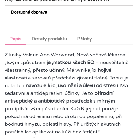
Dostupná doprava
Popis
Detaily produktu
Přílohy
Z knihy Valerie Ann Worwood, Nová voňavá lékárna:
„Svým způsobem
je ,matkou'
všech EO
– neuvěřitelně
všestranný, přesto účinný. Má vynikající
hojivé
vlastnosti
a zároveň předchází zjizvení tkáně. Tonizuje
náladu a
navozuje klid, uvolnění a úlevu od stresu
. Má
sedativní a antidepresivní účinky. Je to
přírodní
antiseptický a antibiotický prostředek
s mírným
protiplísňovým působením. Každý jej rád použije,
pokud má odřeninu nebo drobnou popáleninu, při
bodnutí hmyzu, bolesti hlavy. Při určitých akutních
potížích lze aplikovat na kůži bez ředění.
“