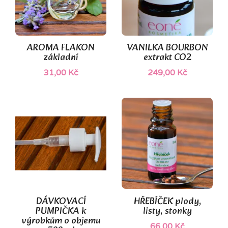
AROMA FLAKON
VANILKA BOURBON
základní
extrakt CO2
31,00 Kč
249,00 Kč
DÁVKOVACÍ
HŘEBÍČEK plody,
PUMPIČKA k
listy, stonky
výrobkům o objemu
66,00 Kč