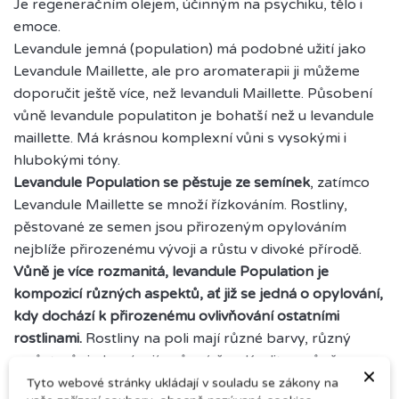
Je regeneračním olejem, účinným na psychiku, tělo i
emoce.
Levandule jemná (population) má podobné užití jako
Levandule Maillette, ale pro aromaterapii ji můžeme
doporučit ještě více, než levanduli Maillette. Působení
vůně levandule populatiton je bohatší než u levandule
maillette. Má krásnou komplexní vůni s vysokými i
hlubokými tóny.
Levandule Population se pěstuje ze semínek
, zatímco
Levandule Maillette se množí řízkováním. Rostliny,
pěstované ze semen jsou přirozeným opylováním
nejblíže přirozenému vývoji a růstu v divoké přírodě.
Vůně je více rozmanitá, levandule Population je
kompozicí různých aspektů, ať již se jedná o opylování,
kdy dochází k přirozenému ovlivňování ostatními
rostlinami.
Rostliny na poli mají různé barvy, různý
vzrůst, vůni, dozrávají v různý čas. Kvalita a vůně
×
éterického oleje pak záleží hodně na roku sklizně,
Tyto webové stránky ukládají v souladu se zákony na