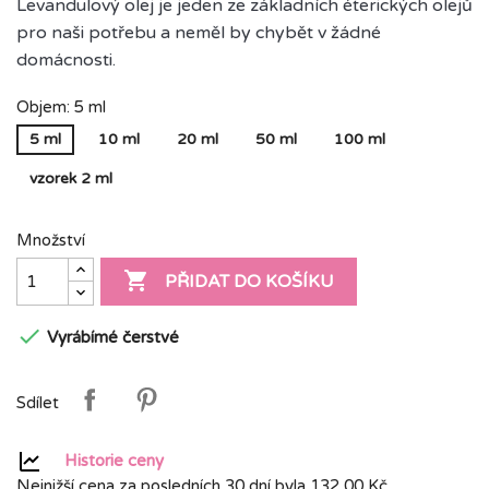
Levandulový olej je jeden ze základních éterických olejů
pro naši potřebu a neměl by chybět v žádné
domácnosti.
Objem: 5 ml
5 ml
10 ml
20 ml
50 ml
100 ml
vzorek 2 ml
Množství

PŘIDAT DO KOŠÍKU

Vyrábímé čerstvé
Sdílet
Historie ceny
Nejnižší cena za posledních 30 dní byla
132,00 Kč