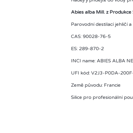
Abies alba Mill. z Produkce
Parovodní destilací jehličí 
CAS: 90028-76-5
ES: 289-870-2
INCI name: ABIES ALBA N
UFI kód: V2J3-P0DA-200
Země původu: Francie
Silice pro profesionální použ