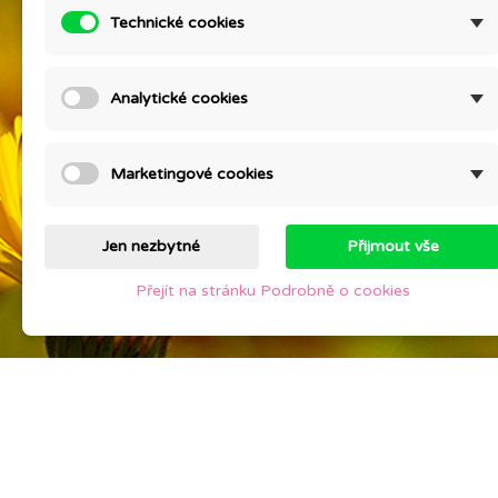
Prohlášení výrobce kosmetiky
Podrob
Technické cookies
Ceník přírodní kosmetiky Eoné ke
Konta
stažení
Setkán
Analytické cookies
Slevy
MYSLI
Nové produkty
Otestu
Nejprodávanější
Kontak
Marketingové cookies
Mapa s
Prodej
Jen nezbytné
Přijmout vše
Přejít na stránku Podrobně o cookies