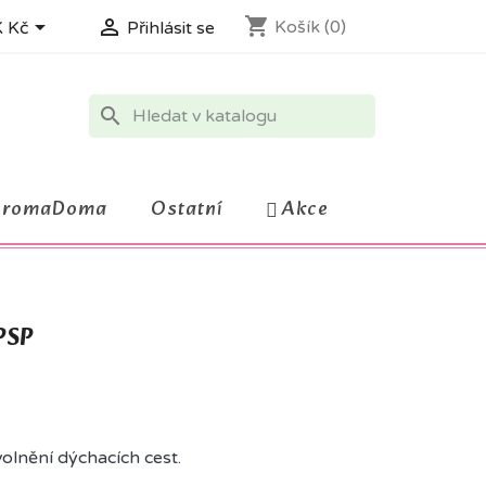
shopping_cart


Košík
(0)
 Kč
Přihlásit se
search
AromaDoma
Ostatní
Akce
PSP
olnění dýchacích cest.