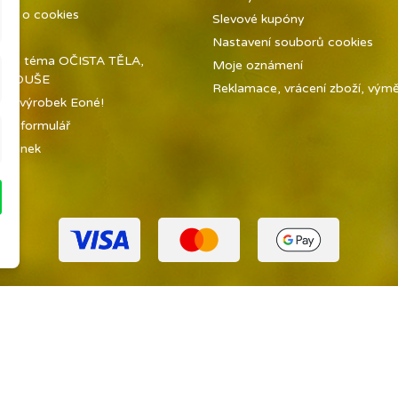
ně o cookies
Slevové kupóny
kty
Nastavení souborů cookies
í na téma OČISTA TĚLA,
Moje oznámení
 A DUŠE
Reklamace, vrácení zboží, výměn
jte výrobek Eoné!
tní formulář
tránek
ny