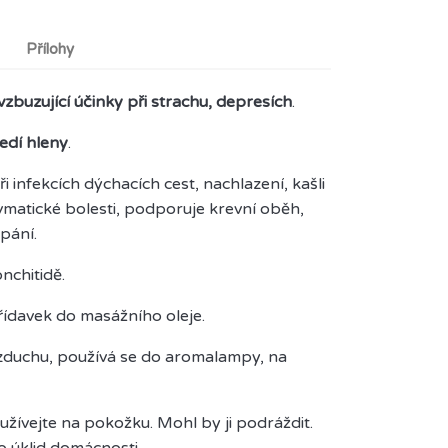
Přílohy
vzbuzující účinky při strachu, depresích
.
ředí hleny
.
 infekcích dýchacích cest, nachlazení, kašli
evmatické bolesti, podporuje krevní oběh,
pání.
nchitidě.
přídavek do masážního oleje.
 vzduchu, používá se do aromalampy, na
užívejte na pokožku. Mohl by ji podráždit.
ro úklid domácnosti.