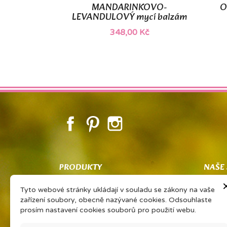
MANDARINKOVO-
O

Rychlý náhled
LEVANDULOVÝ mycí balzám
348,00 Kč
Facebook
Pinterest
Instagram
PRODUKTY
NAŠE
Co znamená PSP
Obcho
Tyto webové stránky ukládají v souladu se zákony na vaše
Vaše sdílené zkušenosti Vám získají
Ochran
zařízení soubory, obecně nazývané cookies. Odsouhlaste
slevu na oblíbený výrobek
zpraco
prosím nastavení cookies souborů pro použití webu.
PORADNA EONÉ
O firm