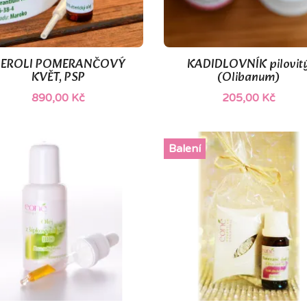
EROLI POMERANČOVÝ
KADIDLOVNÍK pilovit


Rychlý náhled
Rychlý náhled
KVĚT, PSP
(Olibanum)
890,00 Kč
205,00 Kč
Balení