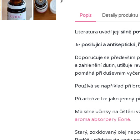

Popis
Detaily produktu
Literatura uvádí její
silně po
Je
posilující a antiseptická, 
Doporučuje se především při
a zahlenění dutin, utišuje r
pomáhá při duševním vyčer
Používá se například při bro
Při artróze lze jako jemný 
Má silné účinky na čištění
aroma absorbery Eoné
.
Starý, zoxidovaný olej nepo
Raději ji přidejte do vody p