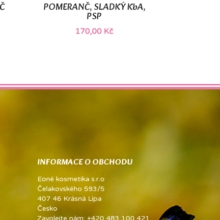
Č
POMERANČ, SLADKÝ KbA,

Rychlý náhled
PSP
170,00 Kč
INFORMACE O OBCHODU
Eoné kosmetika s.r.o
Čelakovského 593/5
407 46 Krásná Lípa
Česko
Zavolejte nám:
+420 483 100 421