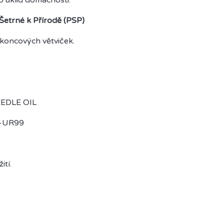
 Šetrné k Přírodě (PSP)
a koncových větviček.
EEDLE OIL
F-UR99
ití.