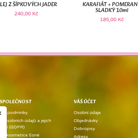
LEJ Z ŠÍPKOVÝCH JADER
KARAFIÁT + POMERAN


Rychlý náhled
Rychlý náhled
SLADKÝ 10ml
240,00 Kč
185,00 Kč
 SPOLEČNOST
VÁŠ ÚČET
×
dní podmínky
Osobní údaje
a osobních údajů a jejich
Objednávky
vání (GDPR)
Dobropisy
ě a kosmetice Eoné
Adresy