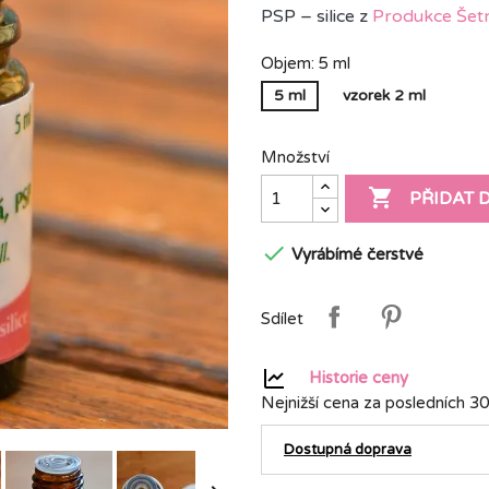
PSP – silice z
Produkce Šetr
Objem: 5 ml
5 ml
vzorek 2 ml
Množství

PŘIDAT 

Vyrábímé čerstvé
Sdílet
Historie ceny
Nejnižší cena za posledních 30
Dostupná doprava