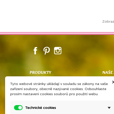
Zobraz
Facebook
Pinterest
Instagram
PRODUKTY
NAŠE
Co znamená PSP
Obcho
Tyto webové stránky ukládají v souladu se zákony na vaše
Vaše sdílené zkušenosti Vám získají
Ochran
zařízení soubory, obecně nazývané cookies. Odsouhlaste
slevu na oblíbený výrobek
zpraco
prosím nastavení cookies souborů pro použití webu.
PORADNA EONÉ
O firm
Prohlášení výrobce kosmetiky
Podrob
Technické cookies
Ceník přírodní kosmetiky Eoné ke
Konta