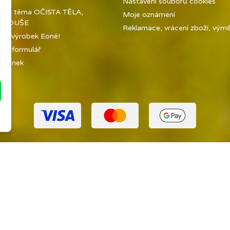
Nastavení souborů cookies
í na téma OČISTA TĚLA,
Moje oznámení
 A DUŠE
Reklamace, vrácení zboží, výměn
jte výrobek Eoné!
tní formulář
tránek
ny