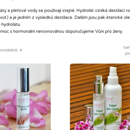
áty a pleťové vody se používají stejně. Hydrolát vzniká destilací r
pod.) a je jedním z výsledků destilace. Dalším jsou pak éterické ole
 hydrolátu.
moc s hormonální nerovnováhou doporučujeme Vůni pro ženy.
Seř
produktů: 4
po