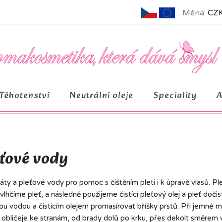
Měna:
CZK
Těhotenství
Neutrální oleje
Speciality
ťové vody
áty a pleťové vody pro pomoc s čištěním pleti i k úpravě vlasů. Pl
navlhčíme pleť, a následně použijeme čistící pleťový olej a pleť doč
ou vodou a čistícím olejem promasírovat bříšky prstů. Při jemné 
 obličeje ke stranám, od brady dolů po krku, přes dekolt směrem