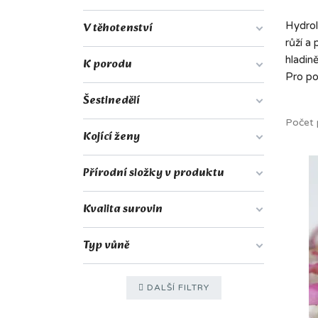
V těhotenství
Hydrol
růží a 
hladině
K porodu
Pro po
Šestinedělí
Počet 
Kojící ženy
Přírodní složky v produktu
Kvalita surovin
Typ vůně
DALŠÍ FILTRY