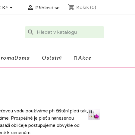
shopping_cart


Košík
(0)
 Kč
Přihlásit se
search
AromaDoma
Ostatní
Akce
eťovou vodu používáme při čištění pleti tak,
istíme. Prospěšné je pleť s nanesenou
masáži obličeje postupujeme obvykle od
 vně k ramenům.