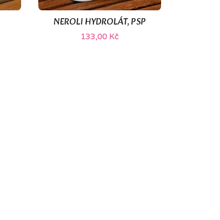
NEROLI HYDROLÁT, PSP

Rychlý náhled
133,00 Kč