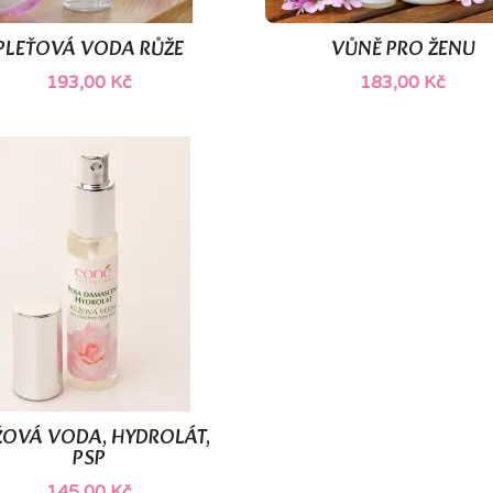
PLEŤOVÁ VODA RŮŽE
VŮNĚ PRO ŽENU


Rychlý náhled
Rychlý náhled
193,00 Kč
183,00 Kč
(1)
ŽOVÁ VODA, HYDROLÁT,

Rychlý náhled
PSP
145,00 Kč