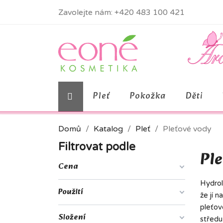
Zavolejte nám:
+420 483 100 421
Pleť
Pokožka
Děti
Domů
Katalog
Pleť
Pleťové vody
Filtrovat podle
Ple
Cena
Hydrol
Použití
že jí 
pleťov
Složení
středu