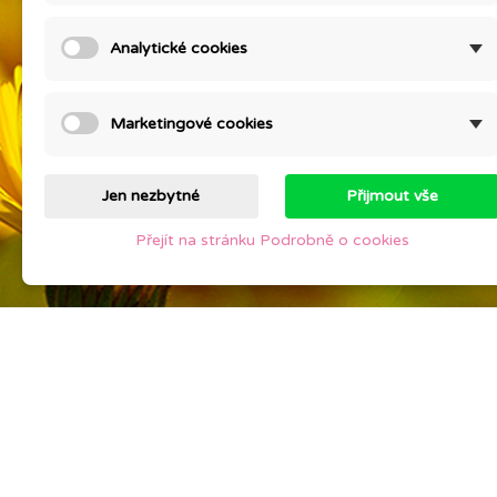
stažení
Setkán
Analytické cookies
Slevy
MYSLI
Nové produkty
Otestu
Nejprodávanější
Kontak
Marketingové cookies
Mapa s
Prodej
Jen nezbytné
Přijmout vše
Přejít na stránku Podrobně o cookies