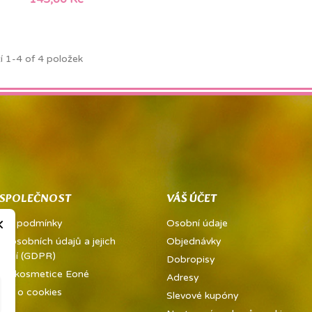
í 1-4 of 4 položek
 SPOLEČNOST
VÁŠ ÚČET
×
dní podmínky
Osobní údaje
a osobních údajů a jejich
Objednávky
vání (GDPR)
Dobropisy
ě a kosmetice Eoné
Adresy
ně o cookies
Slevové kupóny
kty