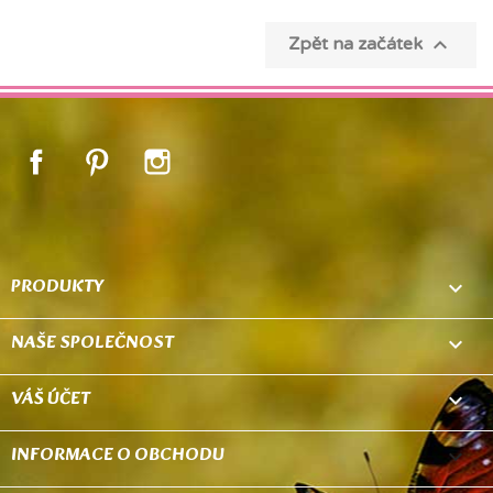

Zpět na začátek
Facebook
Pinterest
Instagram
PRODUKTY

NAŠE SPOLEČNOST

VÁŠ ÚČET

INFORMACE O OBCHODU
keyboard_arrow_down