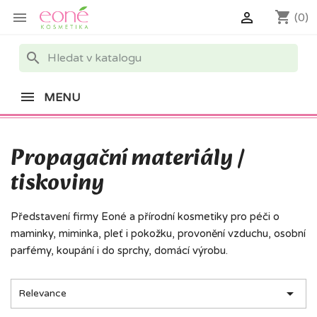
shopping_cart


(0)
search
MENU
Propagační materiály /
tiskoviny
Představení firmy Eoné a přírodní kosmetiky pro péči o
maminky, miminka, pleť i pokožku, provonění vzduchu, osobní
parfémy, koupání i do sprchy, domácí výrobu.

Relevance