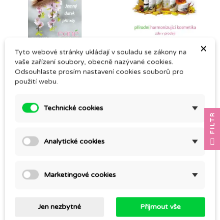
×
plakát Eoné květy A4
plakát Eoné s výrobky
Tyto webové stránky ukládají v souladu se zákony na
A4
vaše zařízení soubory, obecně nazývané cookies.
0,00 Kč
Odsouhlaste prosím nastavení cookies souborů pro
0,00 Kč
použití webu.
Technické cookies
FILTR
Analytické cookies
Marketingové cookies
Jen nezbytné
Přijmout vše
KABELKA EONÉ
KATALOG EONÉ PRO
ŽENY V OBDOBÍ