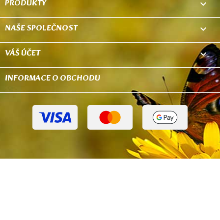
PRODUKTY

NAŠE SPOLEČNOST

VÁŠ ÚČET

INFORMACE O OBCHODU
keyboard_arrow_down