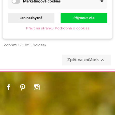
Marketingové cookies
ZUBNÍ KARTÁČEK S
NYLONOVÝMI
ŠTĚTINAMI
Jen nezbytné
Přijmout vše
79,00 Kč
Přejít na stránku Podrobně o cookies
Zobrazí 1-3 of 3 položek

Zpět na začátek
Facebook
Pinterest
Instagram