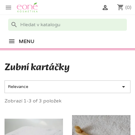
shopping_cart


(0)
search
MENU
Zubní kartáčky

Relevance
Zobrazí 1-3 of 3 položek