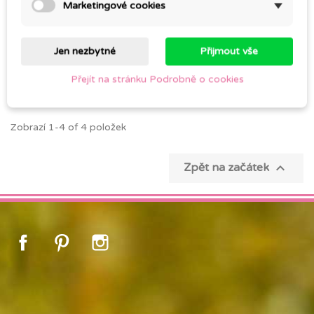
Marketingové cookies
TANGERINKA –
EUKALYPTUS
éterický olej
CITRONOVONNÝ
Jen nezbytné
Přijmout vše
99,00 Kč
55,00 Kč
Přejít na stránku Podrobně o cookies
Zobrazí 1-4 of 4 položek

Zpět na začátek
Facebook
Pinterest
Instagram