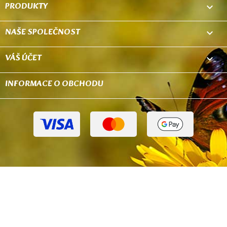
PRODUKTY

NAŠE SPOLEČNOST

VÁŠ ÚČET

INFORMACE O OBCHODU
keyboard_arrow_down