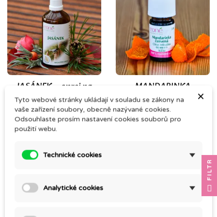
(1)
(2)
JASÁNEK – sprej na
MANDARINKA
×
čištění vzduchu
ČERVENÁ
Tyto webové stránky ukládají v souladu se zákony na
vaše zařízení soubory, obecně nazývané cookies.
242,00 Kč
104,00 Kč
Odsouhlaste prosím nastavení cookies souborů pro
použití webu.
Technické cookies
FILTR
Analytické cookies