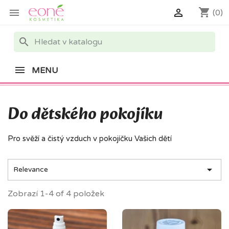
shopping_cart


(0)
search
MENU
Do dětského pokojíku
Pro svěží a čistý vzduch v pokojíčku Vašich dětí

Relevance
Zobrazí 1-4 of 4 položek