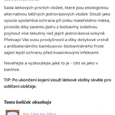
Sada látkových prsních vložek, které jsou ekologickou
alternativou běžných jednorázových vložek. Slouží jako
vysoce spolehlivá ochrana při úniku mateřského mléka,
protože díky savému jádru z biobavlny zvládnou
pojmout více tekutiny než jejich jednorázová sokyně.
Překvapí Vás svou prodyšností a díky dotykové vrstvě
z antibateriálního bambusovo-biobavlněného froté
zajistí lepší ochranu před kvasinkovými infekcemi.
Neváhejte a vyzkoušejte jaké to je - cítit se jako v
bavlnce.
TIP: Po ukončení kojení slouží látkové vložky skvěle pro
odlíčení obličeje.
Tento balíček obsahuje
BALZÁM NA PRSA