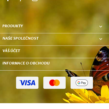
PRODUKTY

NAŠE SPOLEČNOST

VÁŠ ÚČET

INFORMACE O OBCHODU
keyboard_arrow_down