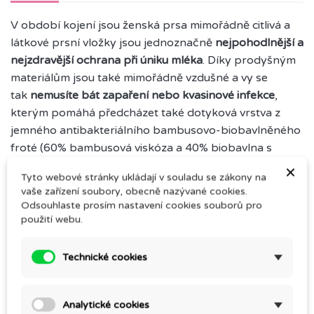
V období kojení jsou ženská prsa mimořádně citlivá a
látkové prsní vložky jsou jednoznačně
nejpohodlnější a
nejzdravější ochrana při úniku mléka
. Díky prodyšným
materiálům jsou také mimořádně vzdušné a vy se
tak
nemusíte bát zapaření nebo kvasinové infekce
,
kterým pomáhá předcházet také dotyková vrstva z
jemného antibakteriálního bambusovo-biobavlněného
froté (60% bambusová viskóza a 40% biobavlna s
certifikací GOTS). Mimořádnou savost zajišťuje
vnitřní
×
Tyto webové stránky ukládají v souladu se zákony na
absorbční jádro z biobavlněného froté
(100%
vaše zařízení soubory, obecně nazývané cookies.
biobavlna, která má také GOTS certifikaci). A vnější
Odsouhlaste prosím nastavení cookies souborů pro
část, která se dotýká podprsenky, je vyráběna ve 3
použití webu.
základních typech, aby vložky vyhovovaly přesně
Vašim potřebám.
Technické cookies
Balení obsahuje:
Analytické cookies
BIO Vložky do podprsenky - PUL Bílé / 1 ks