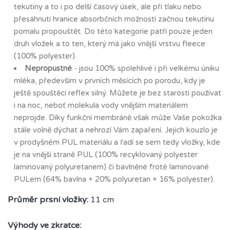
tekutiny a to i po delší časový úsek, ale při tlaku nebo
přesáhnutí hranice absorbčních možností začnou tekutinu
pomalu propouštět. Do této kategorie patří pouze jeden
druh vložek a to ten, který má jako vnější vrstvu fleece
(100% polyester).
Nepropustné
- jsou 100% spolehlivé i při velkému úniku
mléka, především v prvních měsících po porodu, kdy je
ještě spouštěcí reflex silný. Můžete je bez starostí používat
i na noc, neboť molekula vody vnějším materiálem
neprojde. Díky funkční membráně však může Vaše pokožka
stále volně dýchat a nehrozí Vám zapaření. Jejich kouzlo je
v prodyšném PUL materiálu a řadí se sem tedy vložky, kde
je na vnější straně PUL (100% recyklovaný polyester
laminovaný polyuretanem) či bavlněné froté laminované
PULem (64% bavlna + 20% polyuretan + 16% polyester).
Průměr prsní vložky:
11 cm
Výhody ve zkratce: