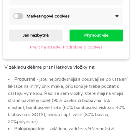
BIO Vložky do podprsenky - Kočičí snění (PUL) / 1 pár
BIO Vložky do podprsenky - Hortenzie (PUL) / 1 pár
Marketingové cookies
BIO Vložky do podprsenky - Protea královká (PUL) / 1
pár
BIO Vložky do podprsenky - Fialové kopretiny (PUL) / 1
Jen nezbytné
Přijmout vše
pár
Přejít na stránku Podrobně o cookies
Dárková krabička A4 s výplní / 1 ks
V základu dělíme prsní látkové vložky na:
Propustné
- jsou nejprodyšnější a používají se po ustálení
laktace na mírný únik mléka, případně je třeba počítat s
častější výměnou. Řadí se sem vložky, které mají na vnější
straně bavlněný úplet (95% bavlna či biobavlna, 5%
elastan), bambusové froté (60% bambusová viskóza. 40%
biobavlna s GOTS), anebo např. velur (80% bavlna,
20%polyester).
Polopropustné
- zvládnou zadržet větší množství