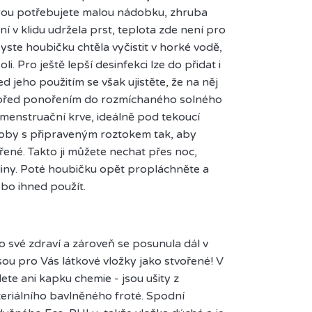
terou potřebujete malou nádobku, zhruba
í v klidu udržela prst, teplota zde není pro
yste houbičku chtěla vyčistit v horké vodě,
soli. Pro ještě lepší desinfekci lze do přidat i
d jeho použitím se však ujistěte, že na něj
u před ponořením do rozmíchaného solného
 menstruační krve, ideálně pod tekoucí
doby s připraveným roztokem tak, aby
řené. Takto ji můžete nechat přes noc,
diny. Poté houbičku opět propláchněte a
bo ihned použít.
 své zdraví a zároveň se posunula dál v
ou pro Vás látkové vložky jako stvořené! V
ete ani kapku chemie - jsou ušity z
teriálního bavlněného froté. Spodní