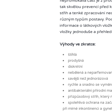
nepromokavá část je z pro
tak skvělou prevencí před 
střih a tenké zpracování ne
různým typům postavy. Pod
informace o látkových vlož
vložky jednoduše a přehled
Výhody ve zkratce:
štíhlá
prodyšná
diskrétní
nebělená a neparfemova
savější než jednorázová
rychle a snadno se vyměn
antibakteriální přírodní mat
přizpůsobivý střih, kter
spolehlivá ochrana na začá
při mírné inkontinenci a gyn