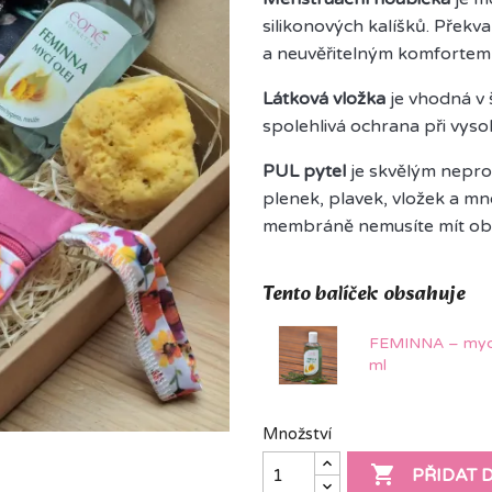
silikonových kalíšků. Přek
a neuvěřitelným komfortem
Látková vložka
je vhodná v š
spolehlivá ochrana při vyso
PUL pytel
je skvělým nepr
plenek, plavek, vložek a mn
membráně nemusíte mít oba
Tento balíček obsahuje
FEMINNA – mycí
ml
Množství

PŘIDAT 