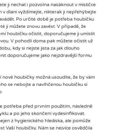
te ji nechat i pozvolna nasáknout v mističce
 v dlani vyždímejte, nikterak ji nepřehýbejte
zavádět. Po určité době je potřeba houbičku
é ji můžete znovu zavést. V případě, že
í houbičku očistit, doporučujeme ji umístit
ovou. V pohodlí doma pak můžete očistit už
obu, kdy si nejste jista za jak dlouho
nit doporučujeme jako nejzdravější formu
í nové houbičky možná usoudíte, že by vám
ičeho se nebojte a navlhčenou houbičku si
b.
e potřeba před prvním použitím, následně
klu a po jeho skončení vydesinfikovat.
 nejen z hygienického hlediska, ale pomůže
st Vaší houbičky. Nám se nejvíce osvědčila