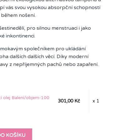
vapí vás svou vysokou absorpční schopností
 během nošení.
estinedělí, pro silnou menstruaci i jako
ké inkontinenci.
omokavým společníkem pro ukládání
oha dalších dalších věcí. Díky moderní
vy z nepříjemných pachů nebo zapaření.
 olej Balení/objem-100
301,00 Kč
x 1
DO KOŠÍKU