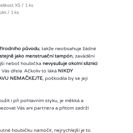
elikost XS / 1 ks
lní / 1 ks
řírodního původu
, takže neobsahuje žádné
 stejně jako menstruační tampón
, zavádění
jší neboť houbička
nevysušuje okolní sliznici
 Vás dřela. Ačkoliv to láká
NIKDY
AVU NEMAČKEJTE
, poškodila by se její
žít i při pohlavním styku, je měkká a
zovat Vás ani partnera a přitom zadrží
utné houbičku namočit, nejrychlejší je to