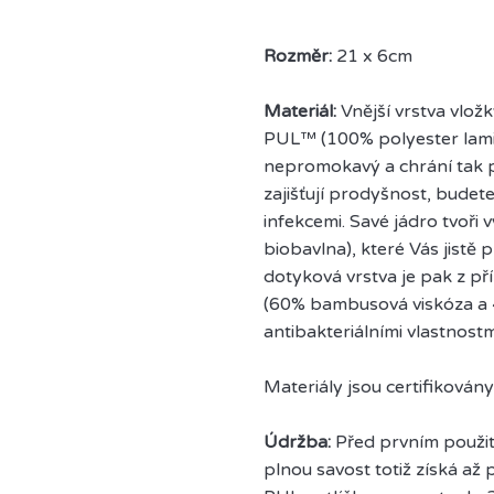
Rozměr:
21 x 6cm
Materiál:
Vnější vrstva vlož
PUL™ (100% polyester lami
nepromokavý a chrání tak 
zajišťují prodyšnost, bude
infekcemi. Savé jádro tvoř
biobavlna), které Vás jistě
dotyková vrstva je pak z 
(60% bambusová viskóza a 4
antibakteriálními vlastnostm
Materiály jsou certifikován
Údržba:
Před prvním použití
plnou savost totiž získá až p