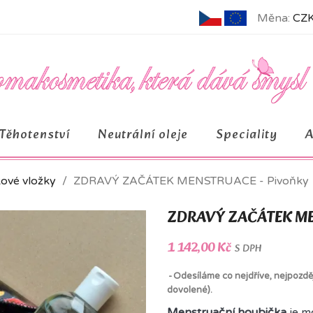
Měna:
CZK
Těhotenství
Neutrální oleje
Speciality
ové vložky
ZDRAVÝ ZAČÁTEK MENSTRUACE - Pivoňky
ZDRAVÝ ZAČÁTEK ME
1 142,00 Kč
S DPH
Odesíláme co nejdříve, nejpozdě
dovolené).
Menstruační houbička
je m