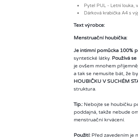
Pytel PUL - Letní louka, v
Dárková krabička A4 s výp
Text výrobce:
Menstruační houbička:
Je intimní pomůcka 100% p
syntetické látky.
Používá se
je ovšem mnohem příjemně
a tak se nemusíte bát, že by
HOUBIČKU V SUCHÉM ST
struktura.
Tip.:
Nebojte se houbičku pou
poddajná, takže nebude ome
menstruační krvácení.
Použití:
Před zavedením je n