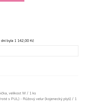
 dní byla
1 142,00 Kč
čka, velikost M / 1 ks
froté s PUL) - Růžový velur (kojenecký plyš) / 1