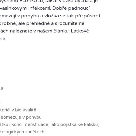
dyšného Eco-PULu, takže vložka dýchá a je
kvasinkovými infekcemi. Dobře padnoucí
omezují v pohybu a vložka se tak přizpůsobí
robné, ale přehledné a srozumitelné
kách naleznete v našem článku: Látkové
ně.
ná
í
eriál v bio kvalitě
ý neomezuje v pohybu
tku i konci menstruace, jako pojistka ke kalíšku,
ekologických zánětech