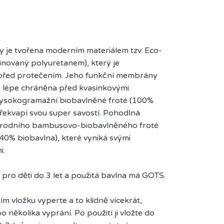
ky je tvořena moderním materiálem tzv. Eco-
novaný polyuretanem), který je
před protečením. Jeho funkční membrány
te lépe chráněna před kvasinkovými
i vysokogramažní biobavlněné froté (100%
 překvapí svou super savostí. Pohodlná
přírodního bambusovo-biobavlněného froté
0% biobavlna), které vyniká svými
i.
y pro děti do 3 let a použitá bavlna má GOTS.
m vložku vyperte a to klidně vícekrát,
o několika vyprání. Po použití ji vložte do