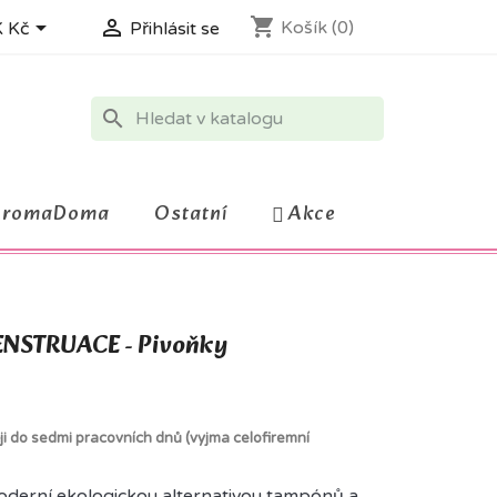
shopping_cart


Košík
(0)
 Kč
Přihlásit se
search
AromaDoma
Ostatní
Akce
NSTRUACE - Pivoňky
ji do sedmi pracovních dnů (vyjma celofiremní
oderní ekologickou alternativou tampónů a