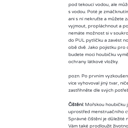
pod tekoucí vodou, ale může
s vodou. Poté je zmáčknutím
ani s ní nekruťte a můžete 
vyjmout, propláchnout a pot
nemáte možnost si v soukrom
do PUL pytlíčku a zavést n
obě dvě. Jako pojistku pro d
budete moci houbičku vymě
ochrany látkové vložky.
pozn. Po prvním vyzkoušen
více vyhovoval jiný tvar, n
zastřihněte dle svých potře
Čištění:
Mořskou houbičku j
uprostřed menstruačního cy
Správné čištění je důležité
Vám také prodloužit životno