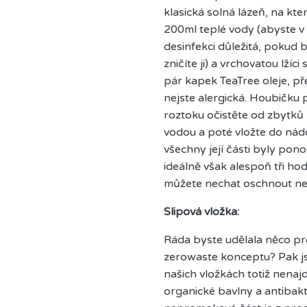
klasická solná lázeň, na k
200ml teplé vody (abyste v n
desinfekci důležitá, pokud b
zničíte ji) a vrchovatou lžíci 
pár kapek TeaTree oleje, pře
nejste alergická. Houbičk
roztoku očistěte od zbytků
vodou a poté vložte do ná
všechny její části byly pono
ideálně však alespoň tři ho
můžete nechat oschnout ne
Slipová vložka:
Ráda byste udělala něco pro
zerowaste konceptu? Pak js
našich vložkách totiž nenajd
organické bavlny a antibak