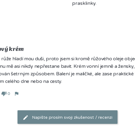
prasklinky.
ový krém
růže hladí mou duši, proto jsem si kromě růžového oleje obje
nu mě asi nikdy nepřestane bavit. Krém vonní jemně a žensky, j
ván šetrným způsobem. Balení je maličké, ale zase praktické 
m celého dne nebo na cesty. 
0
Napište prosím svoji zkušenost / recenzi