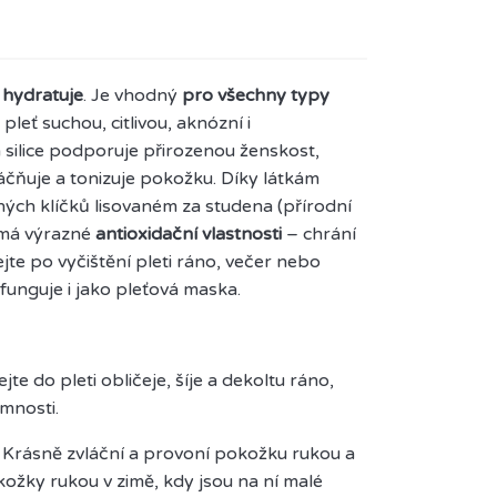
a hydratuje
. Je vhodný
pro všechny typy
 pleť suchou, citlivou, aknózní i
 silice podporuje přirozenou ženskost,
áčňuje a tonizuje pokožku. Díky látkám
ných klíčků lisovaném za studena (přírodní
 má výrazné
antioxidační vlastnosti
– chrání
jte po vyčištění pleti ráno, večer nebo
funguje i jako pleťová maska.
e do pleti obličeje, šíje a dekoltu ráno,
emnosti.
. Krásně zvláční a provoní pokožku rukou a
kožky rukou v zimě, kdy jsou na ní malé