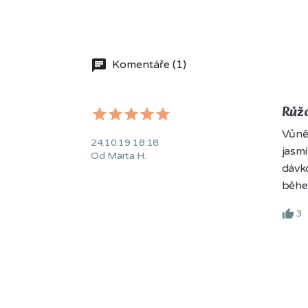
Komentáře (1)
Růž
Vůně 
24.10.19 18:18
jasmí
Od Marta H.
dávko
běhe
3