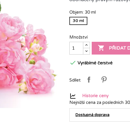
Objem: 30 ml
30 ml
Množství

PŘIDAT 

Vyrábímé čerstvé
Sdílet
Historie ceny
Nejnižší cena za posledních 30
Dostupná doprava