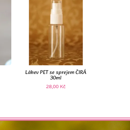
Láhev PET se sprejem ČIRÁ

Rychlý náhled
30ml
28,00 Kč