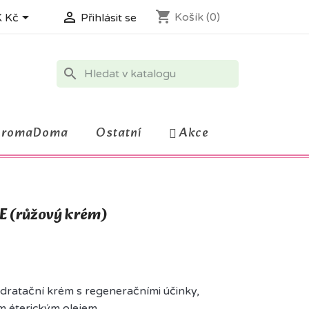
shopping_cart


Košík
(0)
 Kč
Přihlásit se
search
AromaDoma
Ostatní
Akce
 (růžový krém)
hydratační krém s regeneračními účinky,
 éterickým olejem.