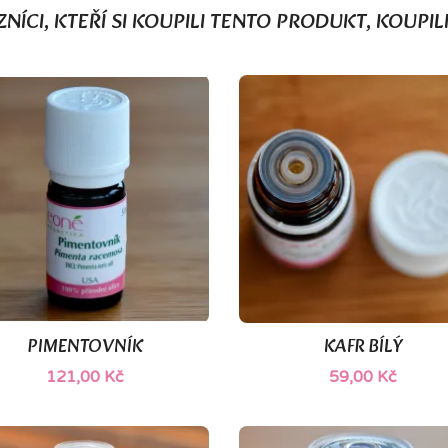
NÍCI, KTEŘÍ SI KOUPILI TENTO PRODUKT, KOUPILI
PIMENTOVNÍK
KAFR BÍLÝ


Rychlý náhled
Rychlý náhled
121,00 Kč
59,00 Kč