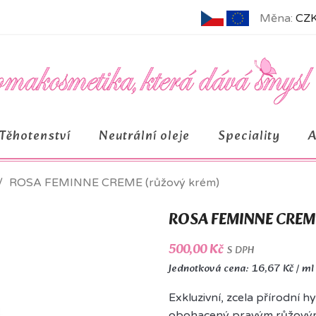
Měna:
CZK
Těhotenství
Neutrální oleje
Speciality
ROSA FEMINNE CREME (růžový krém)
ROSA FEMINNE CREME
500,00 Kč
S DPH
Jednotková cena: 16,67 Kč / ml
Exkluzivní, zcela přírodní 
obohacený pravým růžovým