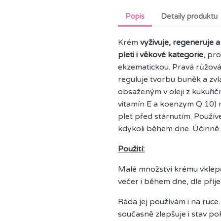
Popis
Detaily produktu
Krém
vyživuje, regeneruje 
pleti i věkové kategorie
, pro
ekzematickou. Pravá růžová
reguluje tvorbu buněk a zvl
obsaženým v oleji z kukuřič
vitamín E a koenzym Q 10)
pleť před stárnutím. Používe
kdykoli během dne. Účinně 
Použití:
Malé množství krému vklepejt
večer i během dne, dle příj
Ráda jej používám i na ruce
současně zlepšuje i stav po