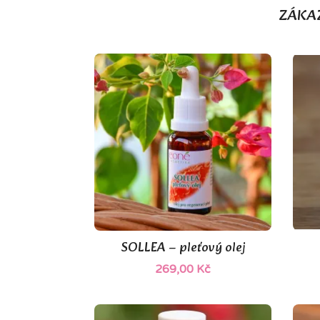
ZÁKAZ
SOLLEA – pleťový olej

Rychlý náhled
269,00 Kč