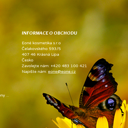
INFORMACE O OBCHODU
Eoné kosmetika s.r.o
Čelakovského 593/5
407 46 Krásná Lípa
Česko
Zavolejte nám:
+420 483 100 421
Napište nám:
eone@eone.cz
y ...