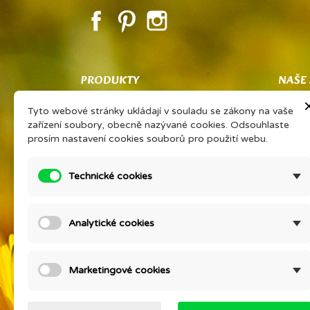
Facebook
Pinterest
Instagram
PRODUKTY
NAŠE
Co znamená PSP
Obcho
Tyto webové stránky ukládají v souladu se zákony na vaše
Vaše sdílené zkušenosti Vám získají
Ochran
zařízení soubory, obecně nazývané cookies. Odsouhlaste
slevu na oblíbený výrobek
zpraco
prosím nastavení cookies souborů pro použití webu.
PORADNA EONÉ
O firm
Prohlášení výrobce kosmetiky
Podrob
Technické cookies
Ceník přírodní kosmetiky Eoné ke
Konta
stažení
Setkán
Analytické cookies
Slevy
MYSLI
Nové produkty
Otestu
Nejprodávanější
Kontak
Marketingové cookies
Mapa s
Prodej