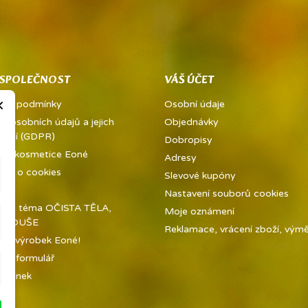
 SPOLEČNOST
VÁŠ ÚČET
×
dní podmínky
Osobní údaje
a osobních údajů a jejich
Objednávky
vání (GDPR)
Dobropisy
ě a kosmetice Eoné
Adresy
ně o cookies
Slevové kupóny
kty
Nastavení souborů cookies
í na téma OČISTA TĚLA,
Moje oznámení
 A DUŠE
Reklamace, vrácení zboží, výměn
jte výrobek Eoné!
tní formulář
tránek
ny