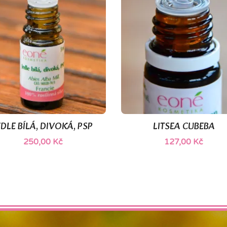
EDLE BÍLÁ, DIVOKÁ, PSP
LITSEA CUBEBA


Rychlý náhled
Rychlý náhled
250,00 Kč
127,00 Kč