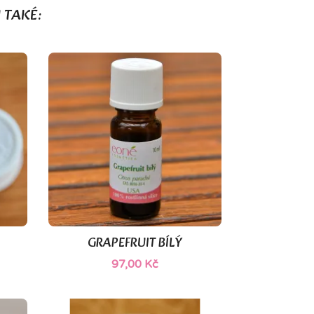
 TAKÉ:
GRAPEFRUIT BÍLÝ

Rychlý náhled
97,00 Kč