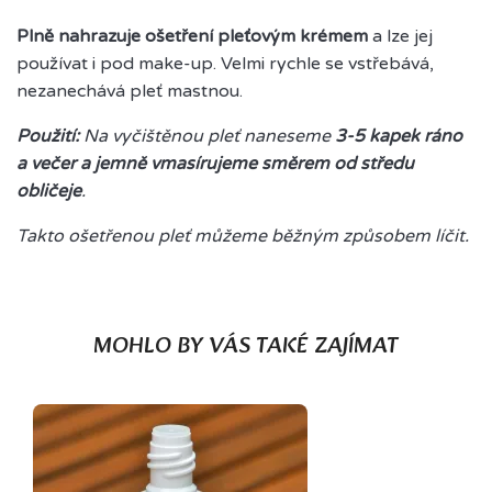
Plně nahrazuje ošetření pleťovým krémem
a lze jej
používat i pod make-up. Velmi rychle se vstřebává,
nezanechává pleť mastnou.
Použití:
Na vyčištěnou pleť naneseme
3-5 kapek ráno
a večer a jemně vmasírujeme směrem od středu
obličeje
.
Takto ošetřenou pleť můžeme běžným způsobem líčit.
MOHLO BY VÁS TAKÉ ZAJÍMAT