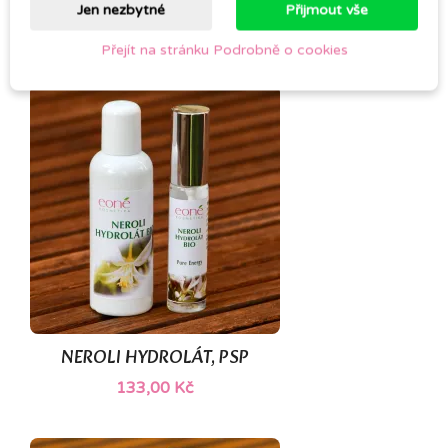
ŠÍPKOVÝ ČISTÍCÍ OLEJ
Jen nezbytné
Přijmout vše
408,00 Kč
Přejít na stránku Podrobně o cookies
NEROLI HYDROLÁT, PSP
133,00 Kč