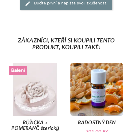
Buďte první a napište svoji zkušenost.
ZÁKAZNÍCI, KTEŘÍ SI KOUPILI TENTO
PRODUKT, KOUPILI TAKÉ:
Balení
RŮŽIČKA +
RADOSTNÝ DEN
POMERANČ éterický
201,00 Kč