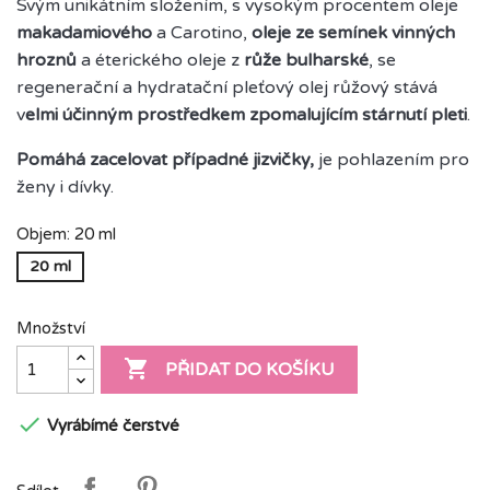
Svým unikátním složením, s vysokým procentem oleje
makadamiového
a Carotino,
oleje ze semínek vinných
hroznů
a éterického oleje z
růže bulharské
, se
regenerační a hydratační pleťový olej růžový stává
v
elmi účinným prostředkem zpomalujícím stárnutí pleti
.
Pomáhá zacelovat případné jizvičky,
je pohlazením pro
ženy i dívky.
Objem: 20 ml
20 ml
Množství

PŘIDAT DO KOŠÍKU

Vyrábímé čerstvé