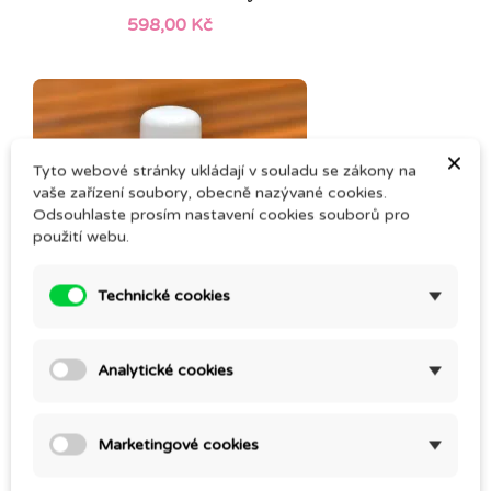
598,00 Kč
×
Tyto webové stránky ukládají v souladu se zákony na
vaše zařízení soubory, obecně nazývané cookies.
Odsouhlaste prosím nastavení cookies souborů pro
použití webu.
Technické cookies
Analytické cookies
VĚTŘÍČEK – masážní olej
196,00 Kč
Marketingové cookies