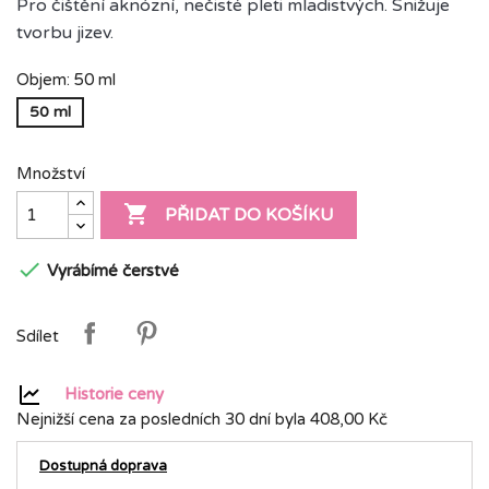
Pro čištění aknózní, nečisté pleti mladistvých. Snižuje
tvorbu jizev.
Objem: 50 ml
50 ml
Množství

PŘIDAT DO KOŠÍKU

Vyrábímé čerstvé
Sdílet
Historie ceny
Nejnižší cena za posledních 30 dní byla
408,00 Kč
Dostupná doprava