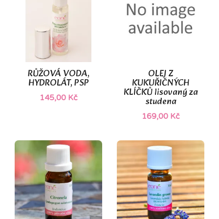
(1)
RŮŽOVÁ VODA,
OLEJ Z
HYDROLÁT, PSP
KUKUŘIČNÝCH
KLÍČKŮ lisovaný za
145,00 Kč
studena
169,00 Kč