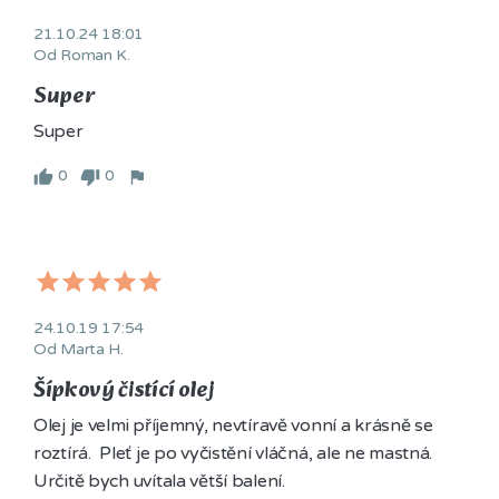
21.10.24 18:01
Od Roman K.
Super
Super
0
0
24.10.19 17:54
Od Marta H.
Šípkový čistící olej
Olej je velmi příjemný, nevtíravě vonní a krásně se 
roztírá.  Pleť je po vyčistění vláčná, ale ne mastná. 
Určitě bych uvítala větší balení.