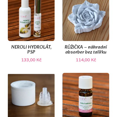
NEROLI HYDROLÁT,
RŮŽIČKA – náhradní
PSP
absorber bez talířku
133,00 Kč
114,00 Kč