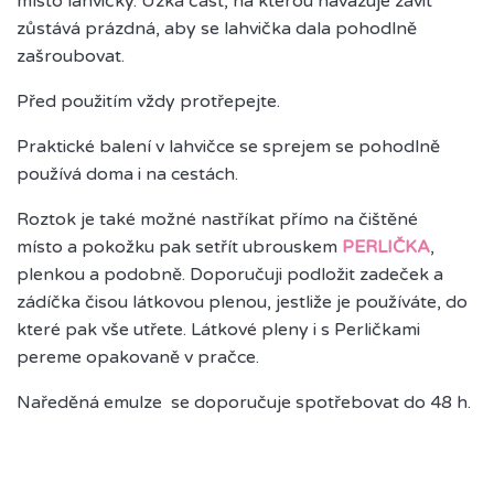
místo lahvičky. Úzká část, na kterou navazuje závit
zůstává prázdná, aby se lahvička dala pohodlně
zašroubovat.
Před použitím vždy protřepejte.
Praktické balení v lahvičce se sprejem se pohodlně
používá doma i na cestách.
Roztok je také možné nastříkat přímo na čištěné
místo a pokožku pak setřít ubrouskem
PERLIČKA
,
plenkou a podobně. Doporučuji podložit zadeček a
zádíčka čisou látkovou plenou, jestliže je používáte, do
které pak vše utřete. Látkové pleny i s Perličkami
pereme opakovaně v pračce.
Naředěná emulze se doporučuje spotřebovat do 48 h.