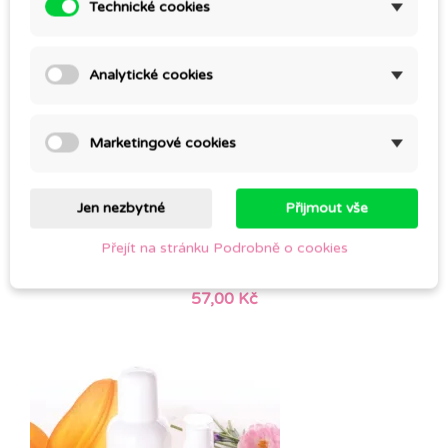
Technické cookies
Analytické cookies
Marketingové cookies
Jen nezbytné
Přijmout vše
(1)
SUCHÉ UBROUSKY PERLIČKA v igelitovém sáčku
Přejít na stránku Podrobně o cookies
se zipem
57,00 Kč