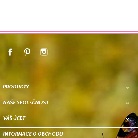
Facebook
Pinterest
Instagram
PRODUKTY

NAŠE SPOLEČNOST

VÁŠ ÚČET

INFORMACE O OBCHODU
keyboard_arrow_down