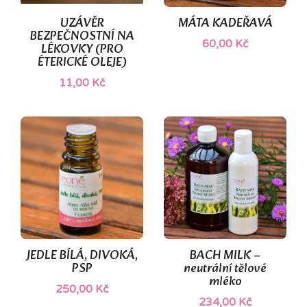
UZÁVĚR
MÁTA KADEŘAVÁ
BEZPEČNOSTNÍ NA
60,00 Kč
LÉKOVKY (PRO
ÉTERICKÉ OLEJE)
11,00 Kč
JEDLE BÍLÁ, DIVOKÁ,
BACH MILK –
PSP
neutrální tělové
mléko
250,00 Kč
234,00 Kč