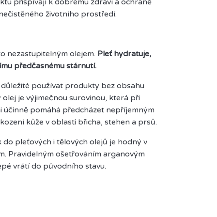
tu přispívají k dobrému zdraví a ochraně
znečistěného životního prostředí.
to nezastupitelným olejem.
Pleť hydratuje,
jímu předčasnému stárnutí.
e důležité používat produkty bez obsahu
olej je výjimečnou surovinou, která při
mi účinně pomáhá předcházet nepříjemným
ození kůže v oblasti břicha, stehen a prsů.
 do pleťových i tělových olejů je hodný v
něm. Pravidelným ošetřováním arganovým
pé vrátí do původního stavu.