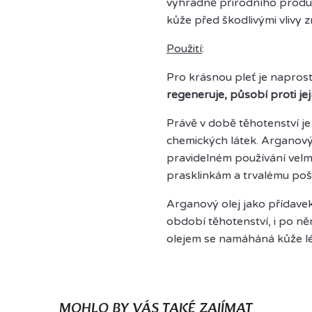
výhradně přírodního produk
kůže před škodlivými vlivy 
Použití
:
Pro krásnou pleť je napros
regeneruje, působí proti je
Právě v době těhotenství j
chemických látek. Arganový 
pravidelném používání vel
prasklinkám a trvalému pošk
Arganový olej jako přídavek
období těhotenství, i po 
olejem se namáháná kůže lé
MOHLO BY VÁS TAKÉ ZAJÍMAT