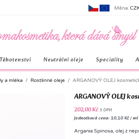
Měna:
CZK
Těhotenství
Neutrální oleje
Speciality
ely a mléka
Rostlinné oleje
ARGANOVÝ OLEJ kosmetic
ARGANOVÝ OLEJ kos
202,00 Kč
S DPH
Jednotková cena: 10,10 Kč / ml
Argania Spinosa, olej z ne