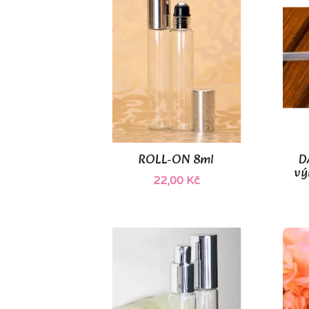
ROLL-ON 8ml
D

Rychlý náhled
vý
22,00 Kč