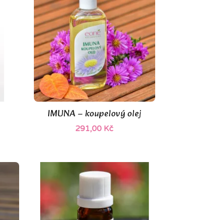
(1)
IMUNA – koupelový olej

Rychlý náhled
291,00 Kč