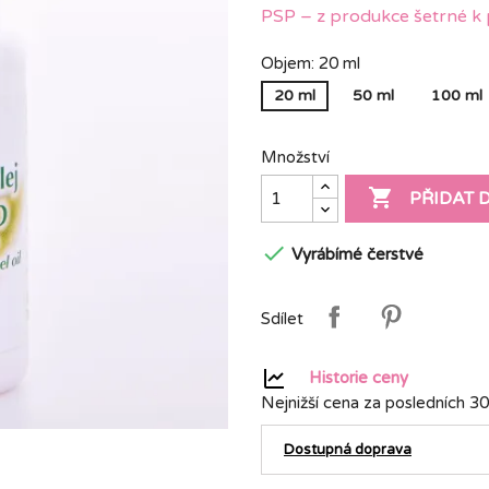
PSP – z produkce šetrné k 
Objem: 20 ml
20 ml
50 ml
100 ml
Množství

PŘIDAT 

Vyrábímé čerstvé
Sdílet
Historie ceny
Nejnižší cena za posledních 30
Dostupná doprava