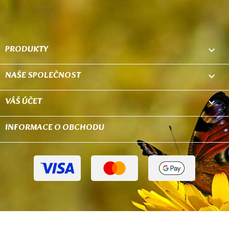
PRODUKTY

NAŠE SPOLEČNOST

VÁŠ ÚČET

INFORMACE O OBCHODU
keyboard_arrow_down