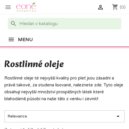
shopping_cart


(0)
search
MENU
Rostlinné oleje
Rostlinné oleje té nejvyšší kvality pro pleť jsou zásadní a
právě takové, za studena lisované, naleznete zde. Tyto oleje
obsahují nejvyšší množství prospěšných látek které
blahodárně působí na naše tělo z venku i zevnitř.

Relevance