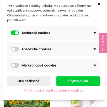
×
Tyto webové stránky ukládají v souladu se zákony na
vaše zařízení soubory, obecně nazývané cookies.
Odsouhlaste prosím nastavení cookies souborů pro
použití webu.
Technické cookies
FILTR
MERUŇKOVÝ OLEJ
RICINOVÝ OLEJ LZS,
lisovaný za studena
PSP
Analytické cookies
216,00 Kč
101,00 Kč
Marketingové cookies
Jen nezbytné
Přijmout vše
Přejít na stránku Podrobně o cookies