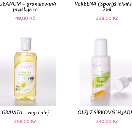
IBANUM – granulovaná
VERBENA (Sporýš lékařs


Rychlý náhled
Rychlý náhled
pryskyřice
2ml
49,00 Kč
229,00 Kč
GRAVITA – mycí olej
OLEJ Z ŠÍPKOVÝCH JAD


Rychlý náhled
Rychlý náhled
256,00 Kč
240,00 Kč