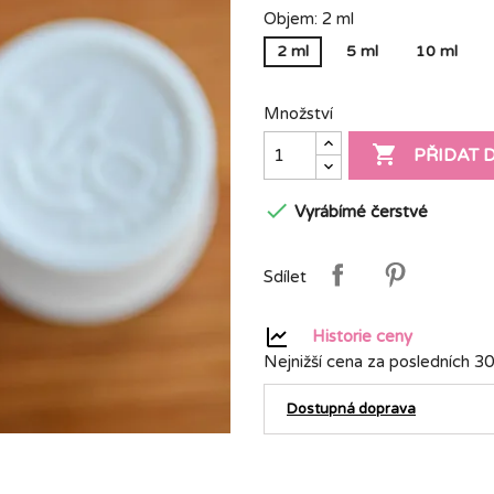
Objem: 2 ml
2 ml
5 ml
10 ml
Množství

PŘIDAT 

Vyrábímé čerstvé
Sdílet
Historie ceny
Nejnižší cena za posledních 30
Dostupná doprava