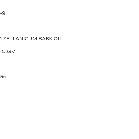
-9
M ZEYLANICUM BARK OIL
0-C23V
ití.