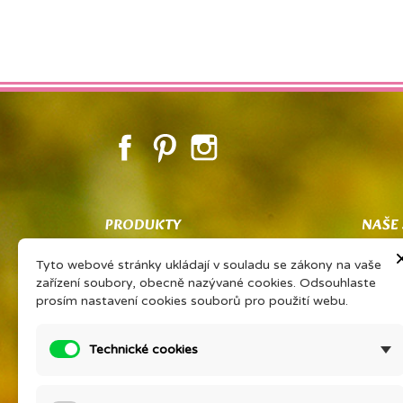
Facebook
Pinterest
Instagram
PRODUKTY
NAŠE
Co znamená PSP
Obcho
Tyto webové stránky ukládají v souladu se zákony na vaše
Vaše sdílené zkušenosti Vám získají
Ochran
zařízení soubory, obecně nazývané cookies. Odsouhlaste
slevu na oblíbený výrobek
zpraco
prosím nastavení cookies souborů pro použití webu.
PORADNA EONÉ
O firm
Prohlášení výrobce kosmetiky
Podrob
Technické cookies
Ceník přírodní kosmetiky Eoné ke
Konta
stažení
Setkán