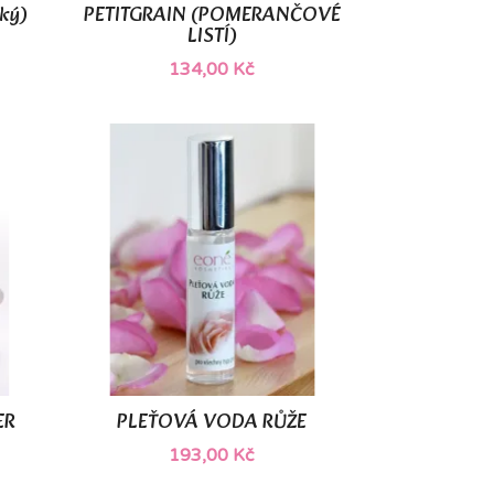
ký)
PETITGRAIN (POMERANČOVÉ

Rychlý náhled
LISTÍ)
134,00 Kč
ER
PLEŤOVÁ VODA RŮŽE

Rychlý náhled
193,00 Kč