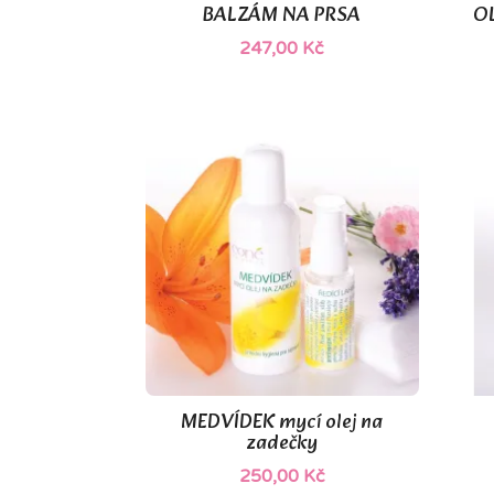
BALZÁM NA PRSA
OL

Rychlý náhled
247,00 Kč
(1)
MEDVÍDEK mycí olej na

Rychlý náhled
zadečky
250,00 Kč