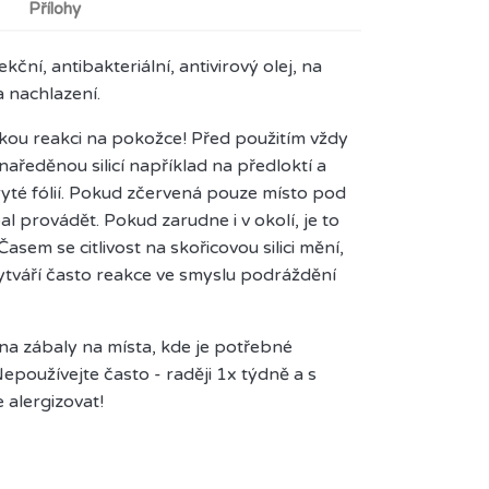
Přílohy
ční, antibakteriální, antivirový olej, na
a nachlazení.
ckou reakci na pokožce! Před použitím vždy
naředěnou silicí například na předloktí a
ryté fólií. Pokud zčervená pouze místo pod
bal provádět. Pokud zarudne i v okolí, je to
. Časem se citlivost na skořicovou silici mění,
vytváří často reakce ve smyslu podráždění
a zábaly na místa, kde je potřebné
epoužívejte často - raději 1x týdně a s
alergizovat!