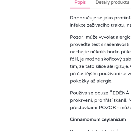
Popis
Detaily produktu
Doporučuje se jako protiinfek
infekce zažívacího traktu, n
Pozor, může vyvolat alergi
proveďte test snášenlivosti 
nechejte několik hodin přik
fólií, je možné skořicový zá
tím, že tato silice alergizuje
při častějším používání se 
pokožky až alergie.
Používá se pouze ŘEDĚNÁ n
prokrvení, prohřátí tkáně. N
přestávkami. POZOR - může 
Cinnamomum ceylanicum