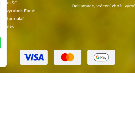
 A DUŠE
Reklamace, vrácení zboží, výměn
jte výrobek Eoné!
tní formulář
tránek
ny