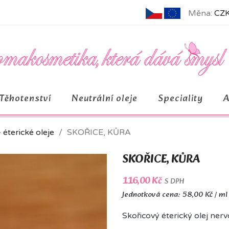
Měna:
CZK
Těhotenství
Neutrální oleje
Speciality
– éterické oleje
SKOŘICE, KŮRA
SKOŘICE, KŮRA
116,00 Kč
S DPH
Jednotková cena: 58,00 Kč / ml
Skořicový éterický olej nervo