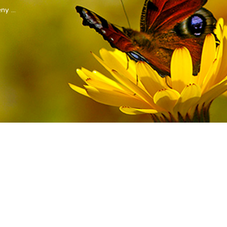
y ...