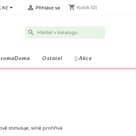
shopping_cart


Košík
(0)
 Kč
Přihlásit se
search
AromaDoma
Ostatní
Akce
vě stimuluje, silně prohřívá.