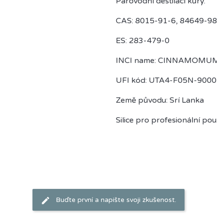
Parovodní destilací kůry.
CAS: 8015-91-6, 84649-98
ES: 283-479-0
INCI name: CINNAMOMU
UFI kód: UTA4-F05N-900
Země původu: Srí Lanka
Silice pro profesionální použ
Buďte první a napište svoji zkušenost.