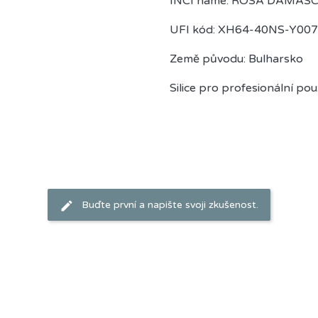
INCI name: ROSA DAMAS
UFI kód: XH64-40NS-Y00
Země původu: Bulharsko
Silice pro profesionální použ
Buďte první a napište svoji zkušenost.