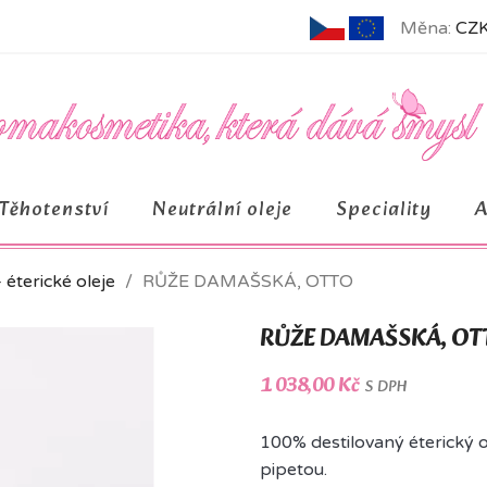
Měna:
CZK
Těhotenství
Neutrální oleje
Speciality
– éterické oleje
RŮŽE DAMAŠSKÁ, OTTO
RŮŽE DAMAŠSKÁ, OT
1 038,00 Kč
S DPH
100% destilovaný éterický o
pipetou.