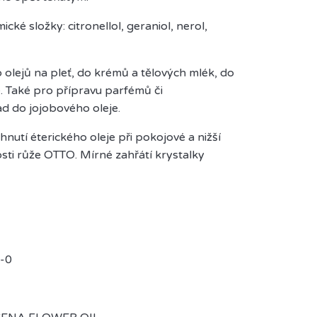
ké složky: citronellol, geraniol, nerol,
olejů na pleť, do krémů a tělových mlék, do
. Také pro přípravu parfémů či
d do jojobového oleje.
nutí éterického oleje při pokojové a nižší
sti růže OTTO. Mírné zahřátí krystalky
-0