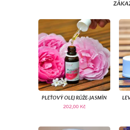
ZÁKAZ
PLEŤOVÝ OLEJ RŮŽE-JASMÍN
LE

Rychlý náhled
202,00 Kč