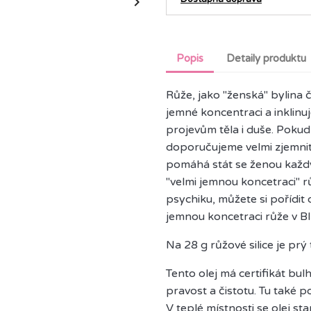

Popis
Detaily produktu
Růže, jako "ženská" bylina č
jemné koncentraci a inklinu
projevům těla i duše. Pokud 
doporučujeme velmi zjemnit
pomáhá stát se ženou každým
"velmi jemnou koncetraci" rů
psychiku, můžete si pořídit 
jemnou koncetraci růže v BI
Na 28 g růžové silice je prý
Tento olej má certifikát bul
pravost a čistotu. Tu také p
V teplé místnosti se olej st