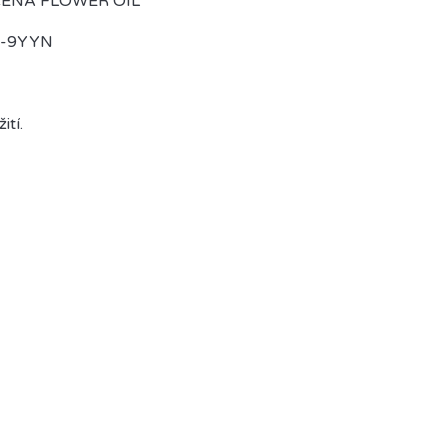
CENA FLOWER OIL
7-9YYN
ití.