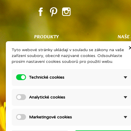
Facebook
Pinterest
Instagram
PRODUKTY
NAŠE
Co znamená PSP
Obcho
Tyto webové stránky ukládají v souladu se zákony na vaše
Vaše sdílené zkušenosti Vám získají
Ochran
zařízení soubory, obecně nazývané cookies. Odsouhlaste
slevu na oblíbený výrobek
zpraco
prosím nastavení cookies souborů pro použití webu.
PORADNA EONÉ
O firm
Prohlášení výrobce kosmetiky
Podrob
Technické cookies
Ceník přírodní kosmetiky Eoné ke
Konta
stažení
Setkán
Analytické cookies
Slevy
MYSLI
Nové produkty
Otestu
Nejprodávanější
Kontak
Marketingové cookies
Mapa s
Prodej