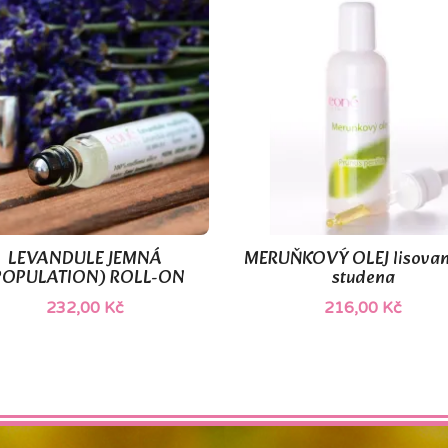
LEVANDULE JEMNÁ
MERUŇKOVÝ OLEJ lisovan


Rychlý náhled
Rychlý náhled
POPULATION) ROLL-ON
studena
232,00 Kč
216,00 Kč