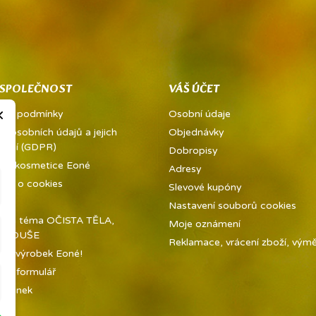
 SPOLEČNOST
VÁŠ ÚČET
×
dní podmínky
Osobní údaje
a osobních údajů a jejich
Objednávky
vání (GDPR)
Dobropisy
ě a kosmetice Eoné
Adresy
ně o cookies
Slevové kupóny
kty
Nastavení souborů cookies
í na téma OČISTA TĚLA,
Moje oznámení
 A DUŠE
Reklamace, vrácení zboží, výměn
jte výrobek Eoné!
tní formulář
tránek
ny