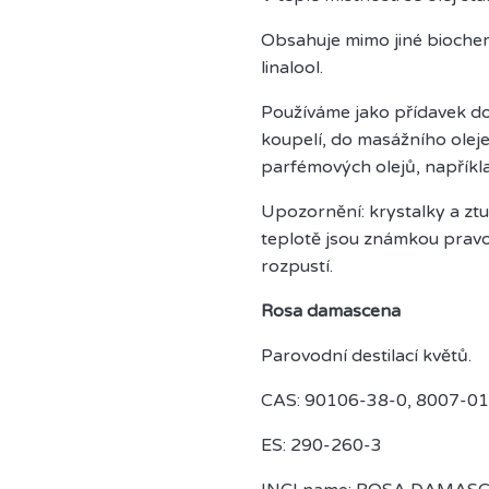
Obsahuje mimo jiné biochemic
linalool.
Používáme jako přídavek do 
koupelí, do masážního oleje
parfémových olejů, napříkla
Upozornění: krystalky a ztuh
teplotě jsou známkou pravo
rozpustí.
Rosa damascena
Parovodní destilací květů.
CAS: 90106-38-0, 8007-01
ES: 290-260-3