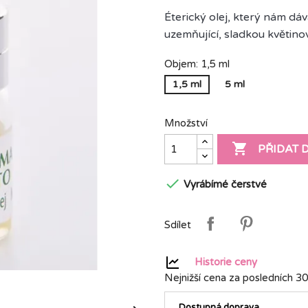
Éterický olej, který nám dáv
uzemňující, sladkou květino
Objem: 1,5 ml
1,5 ml
5 ml
Množství

PŘIDAT 

Vyrábímé čerstvé
Sdílet
Historie ceny
Nejnižší cena za posledních 30
Dostupná doprava