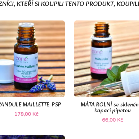
NÍCI, KTEŘÍ SI KOUPILI TENTO PRODUKT, KOUPILI
VANDULE MAILLETTE, PSP
MÁTA ROLNÍ se skleněn


Rychlý náhled
Rychlý náhled
kapací pipetou
178,00 Kč
66,00 Kč