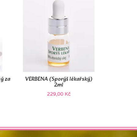
ý za
VERBENA (Sporýš lékařský)

Rychlý náhled
2ml
229,00 Kč