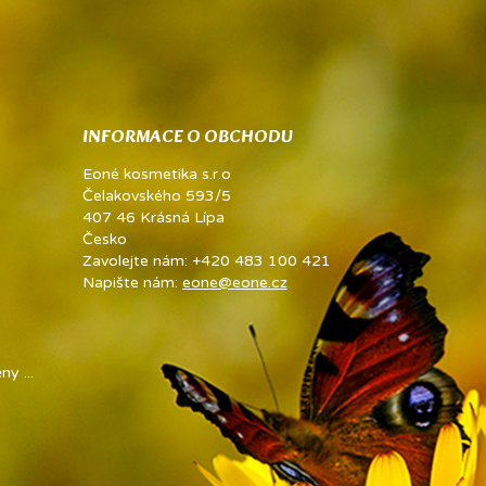
INFORMACE O OBCHODU
Eoné kosmetika s.r.o
Čelakovského 593/5
407 46 Krásná Lípa
Česko
Zavolejte nám:
+420 483 100 421
Napište nám:
eone@eone.cz
y ...