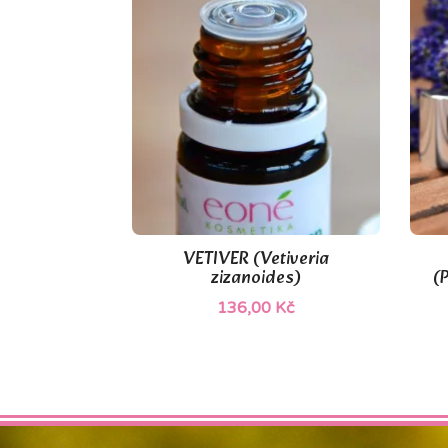
VETIVER (Vetiveria

Rychlý náhled
zizanoides)
(
136,00 Kč