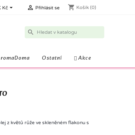
shopping_cart


Košík
(0)
 Kč
Přihlásit se
search
AromaDoma
Ostatní
Akce
TO
lej z květů růže ve skleněném flakonu s