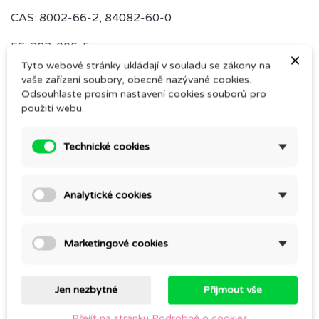
CAS: 8002-66-2, 84082-60-0
ES: 282-006-5
×
Tyto webové stránky ukládají v souladu se zákony na
INCI name: CHAMOMILLA RECUTITATA FLOWER OIL
vaše zařízení soubory, obecně nazývané cookies.
Odsouhlaste prosím nastavení cookies souborů pro
UFI kód: WGE3-E0DN-600P-2DTK
použití webu.
Země původu: Egypt
Technické cookies
Silice pro profesionální použití.
Analytické cookies
Komentáře (0)
Marketingové cookies
Buďte první a napište svoji zkušenost.
Jen nezbytné
Přijmout vše
Přejít na stránku Podrobně o cookies