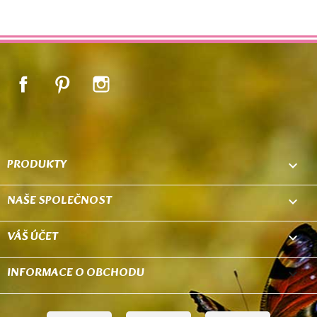
Facebook
Pinterest
Instagram
PRODUKTY

NAŠE SPOLEČNOST

VÁŠ ÚČET

INFORMACE O OBCHODU
keyboard_arrow_down