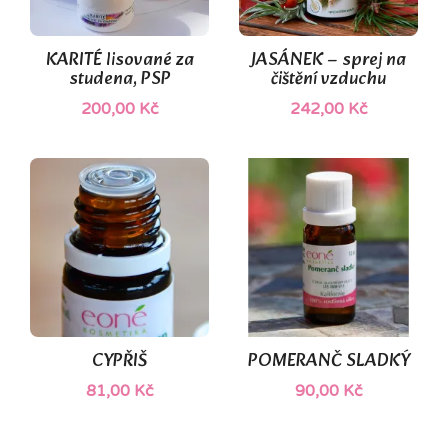
(1)
KARITÉ lisované za
JASÁNEK – sprej na
studena, PSP
čištění vzduchu
200,00 Kč
242,00 Kč
(1)
CYPŘIŠ
POMERANČ SLADKÝ
81,00 Kč
90,00 Kč