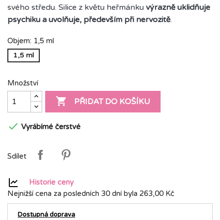
svého středu.
Silice z květu heřmánku
výrazně uklidňuje
psychiku a uvolňuje, především při nervozitě
.
Objem: 1,5 ml
1,5 ml
Množství

PŘIDAT DO KOŠÍKU

Vyrábímé čerstvé
Sdílet
Historie ceny
Nejnižší cena za posledních 30 dní byla
263,00 Kč
Dostupná doprava