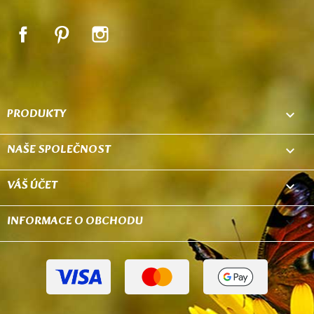
Facebook
Pinterest
Instagram
PRODUKTY

NAŠE SPOLEČNOST

VÁŠ ÚČET

INFORMACE O OBCHODU
keyboard_arrow_down