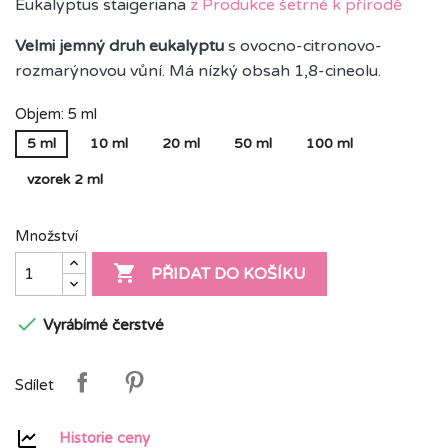
Eukalyptus staigeriana
z Produkce šetrné k přírodě
Velmi jemný druh eukalyptu
s ovocno-citronovo-
rozmarýnovou vůní. Má nízký obsah 1,8-cineolu.
Objem: 5 ml
5 ml
10 ml
20 ml
50 ml
100 ml
vzorek 2 ml
Množství

PŘIDAT DO KOŠÍKU

Vyrábímé čerstvé
Sdílet
Historie ceny