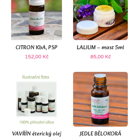
CITRON KbA, PSP
LALIUM – mast 5ml
152,00 Kč
85,00 Kč
VAVŘÍN éterický olej
JEDLE BĚLOKORÁ