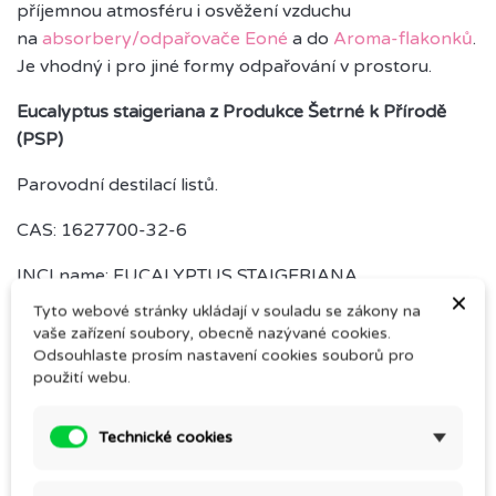
příjemnou atmosféru i osvěžení vzduchu
na
absorbery/odpařovače Eoné
a do
Aroma-flakonků
.
Je vhodný i pro jiné formy odpařování v prostoru.
Eucalyptus staigeriana z Produkce Šetrné k Přírodě
(PSP)
Parovodní destilací listů.
CAS: 1627700-32-6
INCI name: EUCALYPTUS STAIGERIANA
×
BRANCH/LEAF OIL
Tyto webové stránky ukládají v souladu se zákony na
vaše zařízení soubory, obecně nazývané cookies.
UFI kód: GS93-N0QK-100D-MQRT
Odsouhlaste prosím nastavení cookies souborů pro
použití webu.
Silice pro profesionální použití.
Technické cookies
Vyberte si z naší bohaté nabídky eukalyptů:
Eukalyptus citronovonný
– vhodný i pro malé děti,