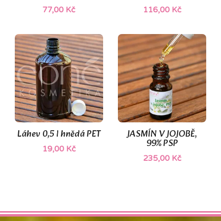
77,00 Kč
116,00 Kč
(1)
Láhev 0,5 l hnědá PET
JASMÍN V JOJOBĚ,
99% PSP
19,00 Kč
235,00 Kč