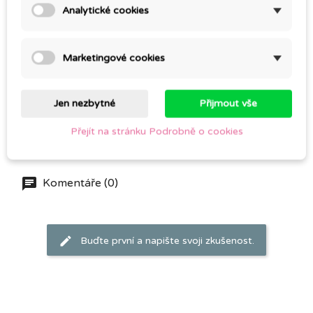
Analytické cookies
Eukalyptus španělský
– vhodný pro děti od 3 let,
Eukalyptus radiata
– jemnější než globulus, pro děti od
Marketingové cookies
5 let,
Eukalyptus globulus
– vhodný pro děti od 10 let.
Jen nezbytné
Přijmout vše
Přejít na stránku Podrobně o cookies
Komentáře (0)
Buďte první a napište svoji zkušenost.