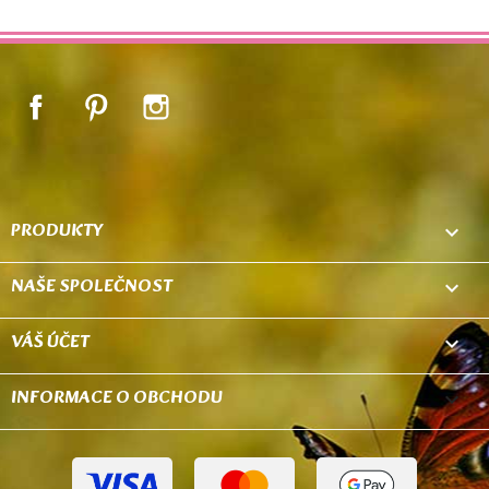
Facebook
Pinterest
Instagram
PRODUKTY

NAŠE SPOLEČNOST

VÁŠ ÚČET

INFORMACE O OBCHODU
keyboard_arrow_down