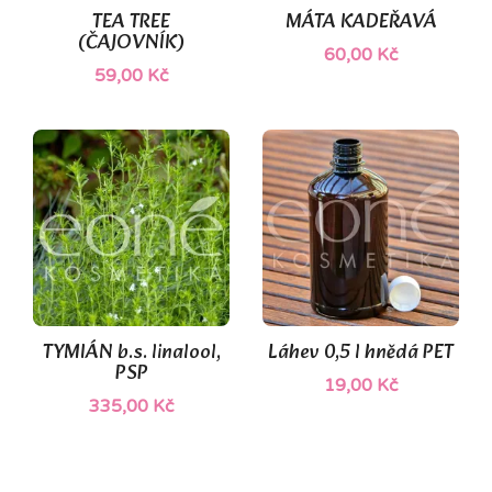
TEA TREE
MÁTA KADEŘAVÁ
(ČAJOVNÍK)
60,00 Kč
59,00 Kč
(1)
TYMIÁN b.s. linalool,
Láhev 0,5 l hnědá PET
PSP
19,00 Kč
335,00 Kč