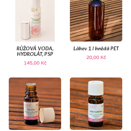
(1)
RŮŽOVÁ VODA,
Láhev 1 l hnědá PET
HYDROLÁT, PSP
20,00 Kč
145,00 Kč