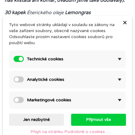
nás klíšťata ani komář, ovádům jsme také odolávaly):
30 kapek
Éterického oleje
Lemongras
×
Doplnit
Tyto webové stránky ukládají v souladu se zákony na
kvalitním lihem z lékárny
30–60%
vaše zařízení soubory, obecně nazývané cookies.
Odsouhlaste prosím nastavení cookies souborů pro
Protřepat a aplikovat častěji cca 1x za 45 minut.
použití webu.
Klíšťata se vyskytují zejména v trávě, proto aplikujeme
na nohy a ev. i obuv.
Technické cookies
Analytické cookies
Komentáře (0)
Marketingové cookies
Buďte první a napište svoji zkušenost.
Jen nezbytné
Přijmout vše
Přejít na stránku Podrobně o cookies