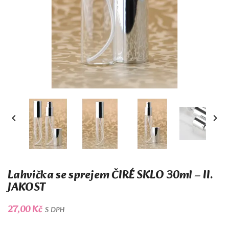


Lahvička se sprejem ČIRÉ SKLO 30ml – II.
JAKOST
27,00 Kč
S DPH