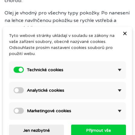
chorob.
Olej je vhodný pro všechny typy pokožky. Po nanesení
na lehce navlhčenou pokožku se rychle vstřebá a
nezanechá ji mastnou.
×
Tyto webové stránky ukládají v souladu se zákony na
Po přidání do kosmetiky působí jako zvláčňující
vaše zařízení soubory, obecně nazývané cookies.
prostředek pro pokožku, ale i při přípravě pokrmů za
Odsouhlaste prosím nastavení cookies souborů pro
použití webu.
studena.
Technické cookies
Analytické cookies
Komentáře (0)
Marketingové cookies
Buďte první a napište svoji zkušenost.
Jen nezbytné
Přijmout vše