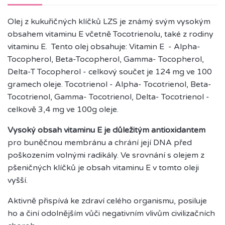
Olej z kukuřičných klíčků LZS je známý svým vysokým
obsahem vitaminu E včetně Tocotrienolu, také z rodiny
vitaminu E. Tento olej obsahuje: Vitamin E - Alpha-
Tocopherol, Beta-Tocopherol, Gamma- Tocopherol,
Delta-T Tocopherol - celkový součet je 124 mg ve 100
gramech oleje. Tocotrienol - Alpha- Tocotrienol, Beta-
Tocotrienol, Gamma- Tocotrienol, Delta- Tocotrienol -
celkově 3,4 mg ve 100g oleje.
Vysoký obsah vitaminu E je důležitým antioxidantem
pro buněčnou membránu a chrání její DNA před
poškozením volnými radikály. Ve srovnání s olejem z
pšeničných klíčků je obsah vitaminu E v tomto oleji
vyšší.
Aktivně přispívá ke zdraví celého organismu, posiluje
ho a činí odolnějším vůči negativním vlivům civilizačních