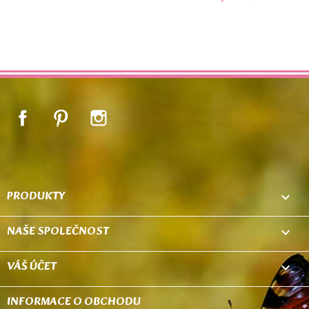
Facebook
Pinterest
Instagram
PRODUKTY

NAŠE SPOLEČNOST

VÁŠ ÚČET

INFORMACE O OBCHODU
keyboard_arrow_down