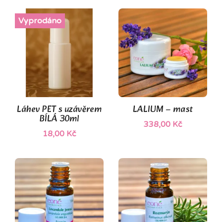
Vyprodáno
(1)
Láhev PET s uzávěrem
LALIUM – mast
BÍLÁ 30ml
338,00 Kč
18,00 Kč