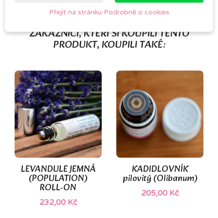
Přejít na stránku Podrobně o cookies
ZÁKAZNÍCI, KTEŘÍ SI KOUPILI TENTO
PRODUKT, KOUPILI TAKÉ:
LEVANDULE JEMNÁ
KADIDLOVNÍK
(POPULATION)
pilovitý (Olibanum)
ROLL-ON
205,00 Kč
232,00 Kč