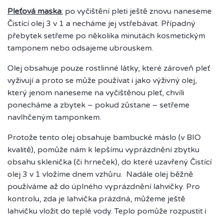
Pleťová maska
:
po vyčištění pleti ještě znovu naneseme
Čistící olej 3 v 1 a necháme jej vstřebávat. Případný
přebytek setřeme po několika minutách kosmetickým
tamponem nebo odsajeme ubrouskem.
Olej obsahuje pouze rostlinné látky, které zároveň pleť
vyživují a proto se může používat i jako výživný olej,
který jenom naneseme na vyčištěnou pleť, chvíli
ponecháme a zbytek – pokud zůstane – setřeme
navlhčeným tamponkem.
Protože tento olej obsahuje bambucké máslo (v BIO
kvalitě), pomůže nám k lepšímu vyprázdnění zbytku
obsahu sklenička (či hrneček), do které uzavřený Čistící
olej 3 v 1 vložíme dnem vzhůru. Nadále olej běžně
používáme až do úplného vyprázdnění lahvičky. Pro
kontrolu, zda je lahvička prázdná, můžeme ještě
lahvičku vložit do teplé vody. Teplo pomůže rozpustit i