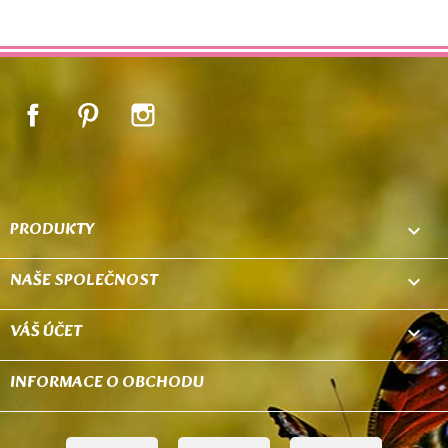
Facebook
Pinterest
Instagram
PRODUKTY

NAŠE SPOLEČNOST

VÁŠ ÚČET

INFORMACE O OBCHODU
keyboard_arrow_down