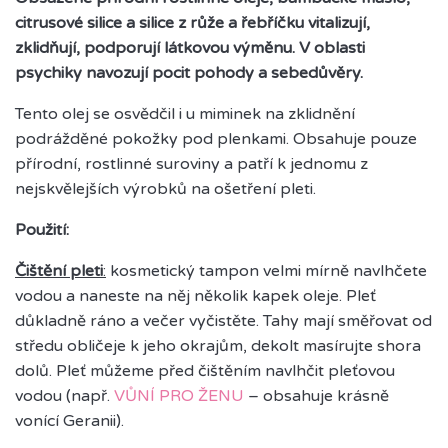
citrusové silice a silice z růže a řebříčku vitalizují,
zklidňují, podporují látkovou výměnu. V oblasti
psychiky navozují pocit pohody a sebedůvěry.
Tento olej se osvědčil i u miminek na zklidnění
podrážděné pokožky pod plenkami. Obsahuje pouze
přírodní, rostlinné suroviny a patří k jednomu z
nejskvělejších výrobků na ošetření pleti.
Použití:
Čištění pleti
:
kosmetický tampon velmi mírně navlhčete
vodou a naneste na něj několik kapek oleje. Pleť
důkladně ráno a večer vyčistěte. Tahy mají směřovat od
středu obličeje k jeho okrajům, dekolt masírujte shora
dolů. Pleť můžeme před čištěním navlhčit pleťovou
vodou (např.
VŮNÍ PRO ŽENU
– obsahuje krásně
vonící Geranii).