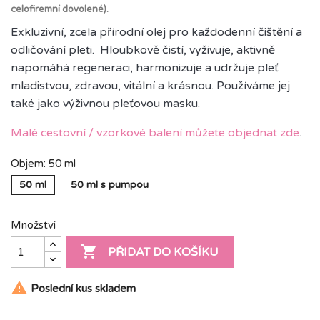
celofiremní dovolené).
Exkluzivní, zcela přírodní olej pro každodenní čištění a
odličování pleti. Hloubkově čistí, vyživuje, aktivně
napomáhá regeneraci, harmonizuje a udržuje pleť
mladistvou, zdravou, vitální a krásnou. Používáme jej
také jako výživnou pleťovou masku.
Malé cestovní / vzorkové balení můžete objednat zde
.
Objem: 50 ml
50 ml
50 ml s pumpou
Množství

PŘIDAT DO KOŠÍKU

Poslední kus skladem