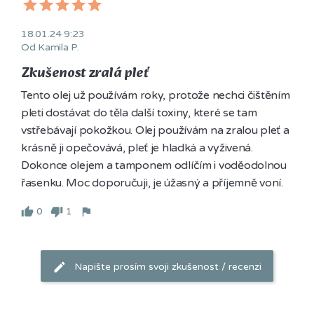
18.01.24 9:23
Od Kamila P.
Zkušenost zralá pleť
Tento olej už používám roky, protože nechci čištěním 
pleti dostávat do těla další toxiny, které se tam 
vstřebávají pokožkou. Olej používám na zralou pleť a 
krásně ji opečovává, pleť je hladká a vyživená. 
Dokonce olejem a tamponem odlíčím i voděodolnou 
řasenku. Moc doporučuji, je úžasný a příjemně voní. 
0
1
Napište prosím svoji zkušenost / recenzi