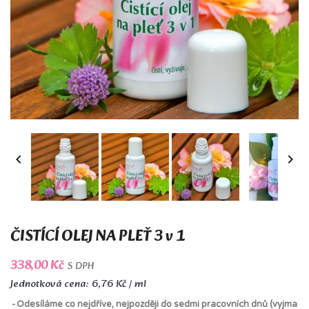


ČISTÍCÍ OLEJ NA PLEŤ 3 v 1
338,00 Kč
S DPH
Jednotková cena: 6,76 Kč / ml
Odesíláme co nejdříve, nejpozději do sedmi pracovních dnů (vyjma