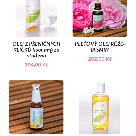
OLEJ Z PŠENIČNÝCH
PLEŤOVÝ OLEJ RŮŽE-
KLÍČKŮ lisovaný za
JASMÍN
studena
202,00 Kč
104,00 Kč