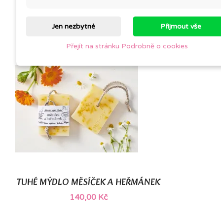
BALZÁM NA RTY
157,00 Kč
Jen nezbytné
Přijmout vše
Přejít na stránku Podrobně o cookies
TUHÉ MÝDLO MĚSÍČEK A HEŘMÁNEK
140,00 Kč