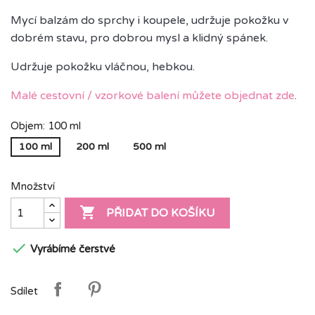
Mycí balzám do sprchy i koupele, udržuje pokožku v
dobrém stavu, pro dobrou mysl a klidný spánek.
Udržuje pokožku vláčnou, hebkou.
Malé cestovní / vzorkové balení můžete objednat zde
.
Objem: 100 ml
100 ml
200 ml
500 ml
Množství

PŘIDAT DO KOŠÍKU

Vyrábímé čerstvé
Sdílet