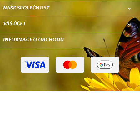
NAŠE SPOLEČNOST

VÁŠ ÚČET

INFORMACE O OBCHODU
keyboard_arrow_down