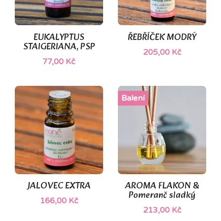
EUKALYPTUS
ŘEBŘÍČEK MODRÝ
STAIGERIANA, PSP
205,00 Kč
77,00 Kč
Balení
JALOVEC EXTRA
AROMA FLAKON &
Pomeranč sladký
166,00 Kč
213,00 Kč