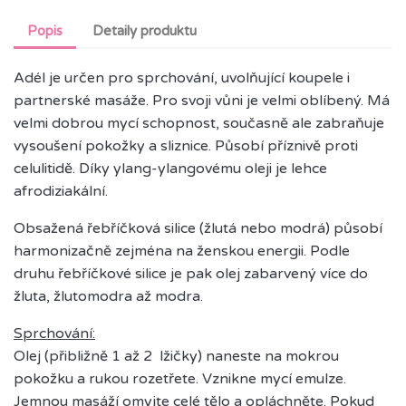
Popis
Detaily produktu
Adél je určen pro sprchování, uvolňující koupele i
partnerské masáže. Pro svoji vůni je velmi oblíbený. Má
velmi dobrou mycí schopnost, současně ale zabraňuje
vysoušení pokožky a sliznice. Působí příznivě proti
celulitidě. Díky ylang-ylangovému oleji je lehce
afrodiziakální.
Obsažená řebříčková silice (žlutá nebo modrá) působí
harmonizačně zejména na ženskou energii. Podle
druhu řebříčkové silice je pak olej zabarvený více do
žluta, žlutomodra až modra.
Sprchování:
Olej (přibližně 1 až 2 lžičky) naneste na mokrou
pokožku a rukou rozetřete. Vznikne mycí emulze.
Jemnou masáží omyjte celé tělo a opláchněte. Pokud