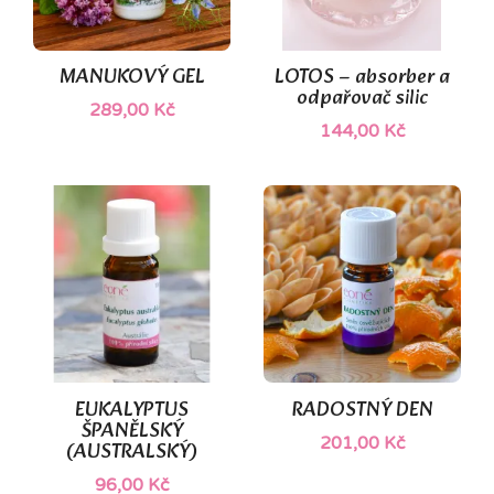
(1)
MANUKOVÝ GEL
LOTOS – absorber a
odpařovač silic
289,00 Kč
144,00 Kč
EUKALYPTUS
RADOSTNÝ DEN
ŠPANĚLSKÝ
201,00 Kč
(AUSTRALSKÝ)
96,00 Kč