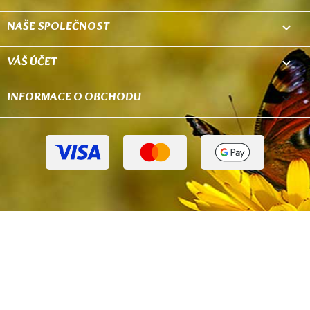
NAŠE SPOLEČNOST

VÁŠ ÚČET

INFORMACE O OBCHODU
keyboard_arrow_down