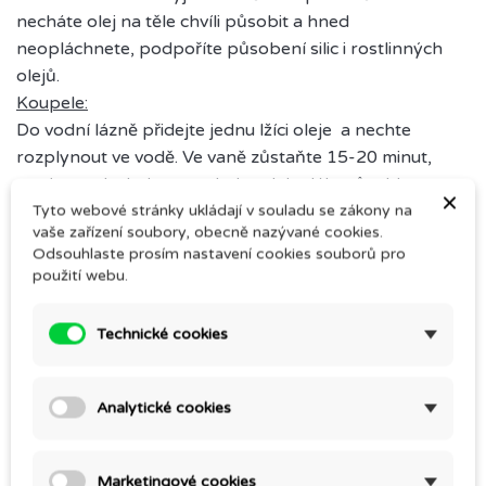
necháte olej na těle chvíli působit a hned
neopláchnete, podpoříte působení silic i rostlinných
olejů.
Koupele:
Do vodní lázně přidejte jednu lžíci oleje a nechte
rozplynout ve vodě. Ve vaně zůstaňte 15-20 minut,
poté neoplachujte a nechejte oleje dále působit na
×
pokožku.
Tyto webové stránky ukládají v souladu se zákony na
vaše zařízení soubory, obecně nazývané cookies.
Masáže:
Odsouhlaste prosím nastavení cookies souborů pro
Potřebné množství oleje vmasírujte do pokožky a
použití webu.
nechte působit. Ideální pro partnerské a harmonizující
masáže.
Technické cookies
Holení nohou:
Na mokrou pokožku naneseme několik kapek Adélu a
rukou rozetřeme. Získáme emulzi, která usnandní
Analytické cookies
holení. Po oholení opláchneme.
Marketingové cookies