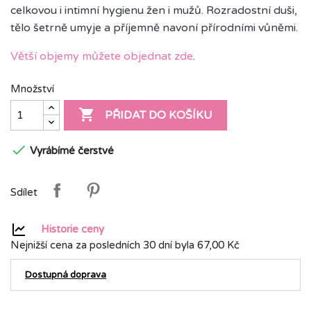
celkovou i intimní hygienu žen i
mužů. Rozradostní duši,
tělo šetrně umyje a příjemně navoní přírodními vůněmi.
Větší objemy můžete objednat zde
.
Množství

PŘIDAT DO KOŠÍKU

Vyrábímé čerstvé
Sdílet
Historie ceny
Nejnižší cena za posledních 30 dní byla
67,00 Kč
Dostupná doprava