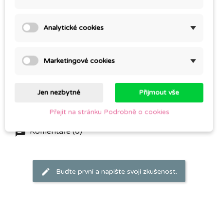
Použití:
Cca 8 kapek éterického oleje nakapete na růžičku.
Analytické cookies
Můžete přikapávat i vícekrát denně, podle pocitu.
Používané silice lze střídat, ale dbejte na to, aby použité
Marketingové cookies
vůně k sobě ladily.
Používá se v interiérech.
Jen nezbytné
Přijmout vše
Přejít na stránku Podrobně o cookies
Komentáře (0)
Buďte první a napište svoji zkušenost.