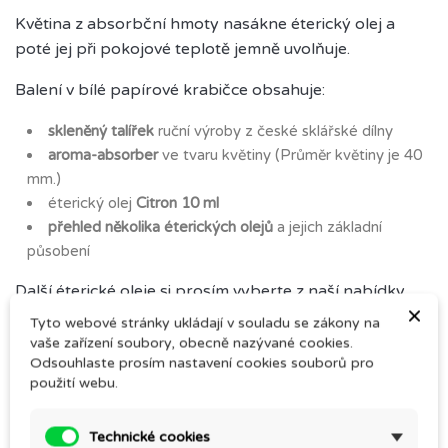
Květina z absorbční hmoty nasákne éterický olej a
poté jej při pokojové teplotě jemně uvolňuje.
Balení v bílé papírové krabičce obsahuje:
skleněný talířek
ruční výroby z české sklářské dílny
aroma-absorber
ve tvaru květiny (Průměr květiny je 40
mm.)
éterický olej
Citron 10 ml
přehled několika éterických olejů
a jejich základní
působení
Další éterické oleje si prosím vyberte z naší nabídky
×
éterických olejů
.
Tyto webové stránky ukládají v souladu se zákony na
vaše zařízení soubory, obecně nazývané cookies.
Pro inspiraci jaký éterický olej například vybrat:
Odsouhlaste prosím nastavení cookies souborů pro
použití webu.
Pro koncentraci při učení a práci
: Lemongras, Rozmarýn
Pro pročištění prostoru
: Eukalypty, Lemongras
Technické cookies