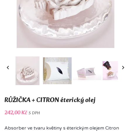


RŮŽIČKA + CITRON éterický olej
242,00 Kč
S DPH
Absorber ve tvaru květiny s éterickým olejem Citron