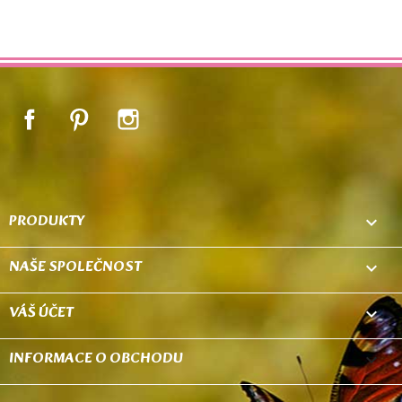
Facebook
Pinterest
Instagram
PRODUKTY

NAŠE SPOLEČNOST

VÁŠ ÚČET

INFORMACE O OBCHODU
keyboard_arrow_down