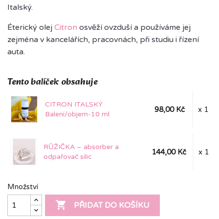
Italský.
Éterický olej
Citron
osvěží ovzduší a používáme jej
zejména v kancelářích, pracovnách, při studiu i řízení
auta.
Tento balíček obsahuje
CITRON ITALSKÝ
98,00 Kč
x 1
Balení/objem-10 ml
RŮŽIČKA – absorber a
144,00 Kč
x 1
odpařovač silic
Množství

PŘIDAT DO KOŠÍKU