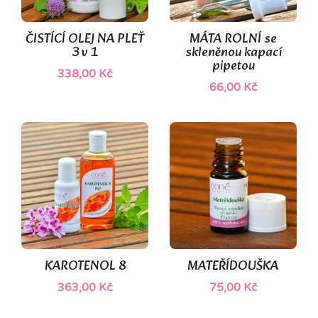
(1)
ČISTÍCÍ OLEJ NA PLEŤ
MÁTA ROLNÍ se
3 v 1
skleněnou kapací
pipetou
338,00 Kč
66,00 Kč
(1)
KAROTENOL 8
MATEŘÍDOUŠKA
363,00 Kč
75,00 Kč