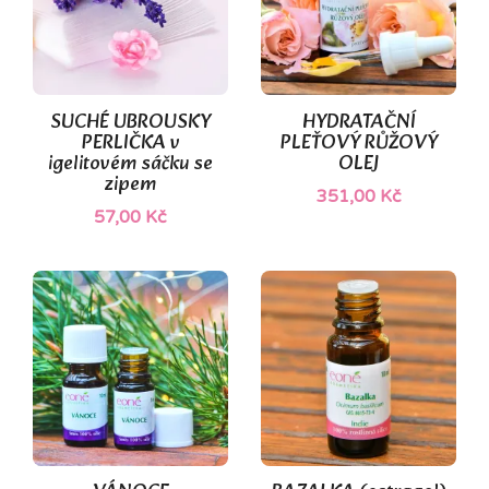
(1)
SUCHÉ UBROUSKY
HYDRATAČNÍ
PERLIČKA v
PLEŤOVÝ RŮŽOVÝ
igelitovém sáčku se
OLEJ
zipem
351,00 Kč
57,00 Kč
(1)