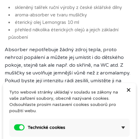
skleněný talířek ruční výroby z české sklářské dílny
aroma-absorber ve tvaru mušličky
éterický olej Lemongras 10 ml
přehled několika éterických olejů a jejich základní
působení
Absorber nepotřebuje žádný zdroj tepla, proto
nehrozí popálení a můžete jej umístit i do dětského
pokoje, stejně tak ale např. do skříně, na WC atd. Z
mušličky se uvolňuje jemnější vůně než z aromalampy.
Pokud byste její intenzitu rádi zesílili, umístěte ji na
×
teplé místo.
Tyto webové stránky ukládají v souladu se zákony na
vaše zařízení soubory, obecně nazývané cookies.
Podle velikosti prostoru nakapejte na mušličku 10 – 30
Odsouhlaste prosím nastavení cookies souborů pro
kapek. Používané silice lze střídat, ale dbejte na to, aby
použití webu.
použité vůně k sobě ladily.Při výběru silic se nenechte
omezovat nabídkou dárkových balení, můžete si
Technické cookies
objednat éterický olej podle vašeho výběru.