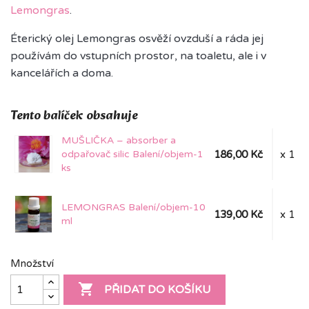
Lemongras
.
Éterický olej Lemongras osvěží ovzduší a ráda jej
používám do vstupních prostor, na toaletu, ale i v
kancelářích a doma.
Tento balíček obsahuje
MUŠLIČKA – absorber a
odpařovač silic Balení/objem-1
186,00 Kč
x 1
ks
LEMONGRAS Balení/objem-10
139,00 Kč
x 1
ml
Množství

PŘIDAT DO KOŠÍKU