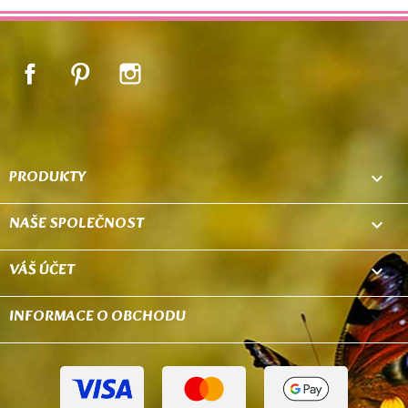
Facebook
Pinterest
Instagram
PRODUKTY

NAŠE SPOLEČNOST

VÁŠ ÚČET

INFORMACE O OBCHODU
keyboard_arrow_down