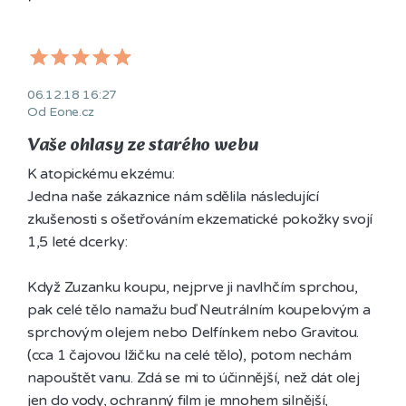
06.12.18 16:27
Od Eone.cz
Vaše ohlasy ze starého webu
K atopickému ekzému: 

Jedna naše zákaznice nám sdělila následující 
zkušenosti s ošetřováním ekzematické pokožky svojí 
1,5 leté dcerky:

Když Zuzanku koupu, nejprve ji navlhčím sprchou, 
pak celé tělo namažu buď Neutrálním koupelovým a 
sprchovým olejem nebo Delfínkem nebo Gravitou. 
(cca 1 čajovou lžičku na celé tělo), potom nechám 
napouštět vanu. Zdá se mi to účinnější, než dát olej 
jen do vody, ochranný film je mnohem silnější, 