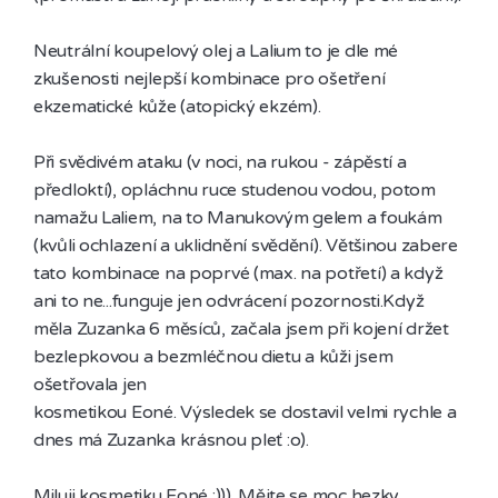
Neutrální koupelový olej a Lalium to je dle mé 
zkušenosti nejlepší kombinace pro ošetření 
ekzematické kůže (atopický ekzém).

Při svědivém ataku (v noci, na rukou - zápěstí a 
předloktí), opláchnu ruce studenou vodou, potom 
namažu Laliem, na to Manukovým gelem a foukám 
(kvůli ochlazení a uklidnění svědění). Většinou zabere 
tato kombinace na poprvé (max. na potřetí) a když 
ani to ne...funguje jen odvrácení pozornosti.Když 
měla Zuzanka 6 měsíců, začala jsem při kojení držet 
bezlepkovou a bezmléčnou dietu a kůži jsem 
ošetřovala jen 

kosmetikou Eoné. Výsledek se dostavil velmi rychle a 
dnes má Zuzanka krásnou pleť :o).

Miluji kosmetiku Eoné :))). Mějte se moc hezky.
