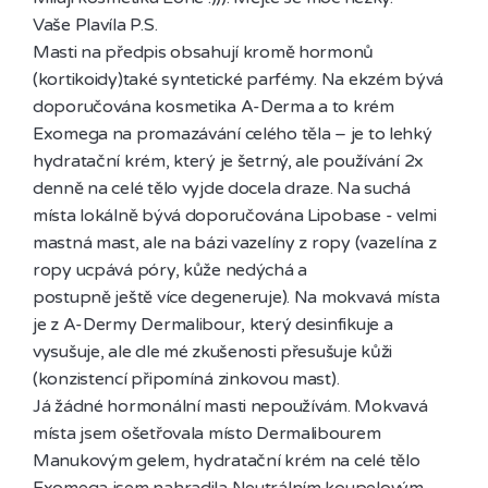
Vaše Plavíla P.S.

Masti na předpis obsahují kromě hormonů 
(kortikoidy)také syntetické parfémy. Na ekzém bývá 
doporučována kosmetika A-Derma a to krém 
Exomega na promazávání celého těla – je to lehký 
hydratační krém, který je šetrný, ale používání 2x 
denně na celé tělo vyjde docela draze. Na suchá 
místa lokálně bývá doporučována Lipobase - velmi 
mastná mast, ale na bázi vazelíny z ropy (vazelína z 
ropy ucpává póry, kůže nedýchá a 

postupně ještě více degeneruje). Na mokvavá místa 
je z A-Dermy Dermalibour, který desinfikuje a 
vysušuje, ale dle mé zkušenosti přesušuje kůži 
(konzistencí připomíná zinkovou mast). 

Já žádné hormonální masti nepoužívám. Mokvavá 
místa jsem ošetřovala místo Dermalibourem 
Manukovým gelem, hydratační krém na celé tělo 
Exomega jsem nahradila Neutrálním koupelovým 