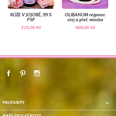
(1)
(1)
RŮŽE V JOJOBĚ, 99 %
OLIBANUM regener.
PSP
olej a pleť. maska
215,00 Kč
409,00 Kč
Facebook
Pinterest
Instagram
PRODUKTY

NAŠE SPOLEČNOST