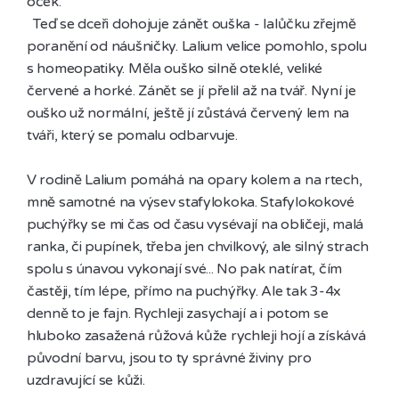
oček.

  Teď se dceři dohojuje zánět ouška - lalůčku zřejmě 
poranění od náušničky. Lalium velice pomohlo, spolu 
s homeopatiky. Měla ouško silně oteklé, veliké  
červené a horké. Zánět se jí přelil až na tvář. Nyní je 
ouško už normální, ještě jí zůstává červený lem na 
tváři, který se pomalu odbarvuje.

V rodině Lalium pomáhá na opary kolem a na rtech, 
mně samotné na výsev stafylokoka. Stafylokokové 
puchýřky se mi čas od času vysévají na obličeji, malá 
ranka, či pupínek, třeba jen chvilkový, ale silný strach 
spolu s únavou vykonají své... No pak natírat, čím 
častěji, tím lépe, přímo na puchýřky. Ale tak 3-4x 
denně to je fajn. Rychleji zasychají a i potom se 
hluboko zasažená růžová kůže rychleji hojí a získává 
původní barvu, jsou to ty správné živiny pro 
uzdravující se kůži. 
