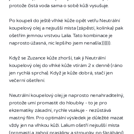
protože čistá voda sama o sobě kůži vysušuje.

Po koupeli do ještě vlhké kůže opět vetřu Neutrální 
koupelový olej a nejsušší místa (zápěstí, kolínka) pak 
ošetřím jemnou vrstvou Lalia. Tato kombinace je 
naprosto úžasná, nic lepšího jsem nenašla:)))))).

Když se Zuzance kůže zhorší, tak ji Neutrální 
koupelový olej do vlhké kůže vtírám 2 x denně (ráno 
jen rychlá sprcha). Když je kůže dobrá, stačí jen 
večerní ošetření.

Neutrální koupelový olej je naprosto nenahraditelný, 
protože umí promastit do hloubky - to je pro 
ekzematiky zásadní, rychle vsakuje - nezůstává 
mastný film. Pro optimální výsledek je důležité mazat 
vždy jen na vlhkou kůži. Lalium ošetří nejsušší místa 
(promastí a zahojí praskliny a stroupky po škrábání).
