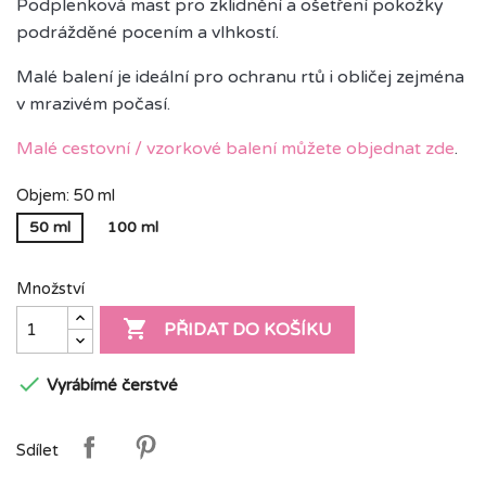
Podplenková mast pro zklidnění a ošetření pokožky
podrážděné pocením a vlhkostí.
Malé balení je ideální pro ochranu rtů i obličej zejména
v mrazivém počasí.
Malé cestovní / vzorkové balení můžete objednat zde
.
Objem: 50 ml
50 ml
100 ml
Množství

PŘIDAT DO KOŠÍKU

Vyrábímé čerstvé
Sdílet