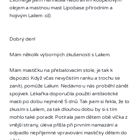
olejem a mastnou mast Lipobase přírodním a 
hojivým Laliem :o)).

Dobrý den!

Mám několik výborných zkušeností s Laliem.

Mám mastičku na přebalovacím stole, je tak k 
dispozici. Když včas nevyčistím ranku a trochu se 
zanítí, pomůže Lalium. Nedávno u nás proběhl zánět 
spojivek. Lékařka doporučila použití antibiotické 
masti po dobu nejméně 5 dnů. Tak jsem si řekla, že to 
zkusím s Laliem, za tak dlouhou dobu by si s tím 
mohlo také poradit. Potírala jsem dětem obě víčka z 
vnější strany, úleva přišla při prvním namazání a 
odpadlo nepříjemné vpravování mastičky dětem do 