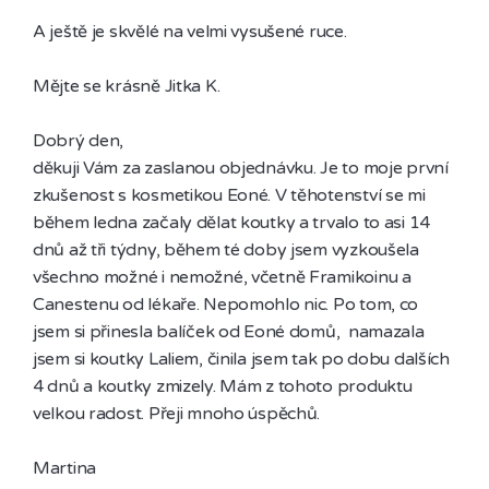
A ještě je skvělé na velmi vysušené ruce.

Mějte se krásně Jitka K.

Dobrý den,

děkuji Vám za zaslanou objednávku. Je to moje první 
zkušenost s kosmetikou Eoné. V těhotenství se mi 
během ledna začaly dělat koutky a trvalo to asi 14 
dnů až tři týdny, během té doby jsem vyzkoušela 
všechno možné i nemožné, včetně Framikoinu a 
Canestenu od lékaře. Nepomohlo nic. Po tom, co 
jsem si přinesla balíček od Eoné domů,  namazala 
jsem si koutky Laliem, činila jsem tak po dobu dalších 
4 dnů a koutky zmizely. Mám z tohoto produktu 
velkou radost. Přeji mnoho úspěchů. 

Martina