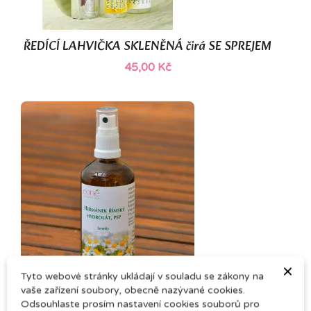
ŘEDÍCÍ LAHVIČKA SKLENĚNÁ čirá SE SPREJEM
45,00 Kč
×
Tyto webové stránky ukládají v souladu se zákony na
Hydrolát z heřmánku římského PSP
vaše zařízení soubory, obecně nazývané cookies.
Odsouhlaste prosím nastavení cookies souborů pro