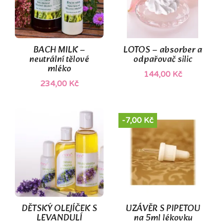
BACH MILK –
LOTOS – absorber a
neutrální tělové
odpařovač silic
mléko
144,00 Kč
234,00 Kč
-7,00 Kč
DĚTSKÝ OLEJÍČEK S
UZÁVĚR S PIPETOU
LEVANDULÍ
na 5ml lékovku