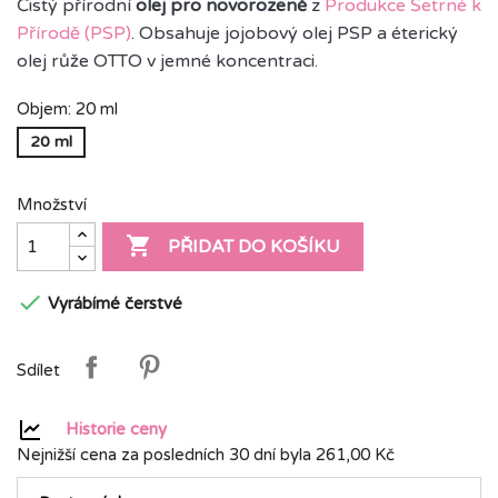
Čistý přírodní
olej pro novorozeně
z
Produkce Šetrné k
Přírodě (PSP)
. Obsahuje jojobový olej PSP a éterický
olej růže OTTO v jemné koncentraci.
Objem: 20 ml
20 ml
Množství

PŘIDAT DO KOŠÍKU

Vyrábímé čerstvé
Sdílet
Historie ceny
Nejnižší cena za posledních 30 dní byla
261,00 Kč