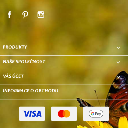
Facebook
Pinterest
Instagram
PRODUKTY

NAŠE SPOLEČNOST

VÁŠ ÚČET

INFORMACE O OBCHODU
keyboard_arrow_down