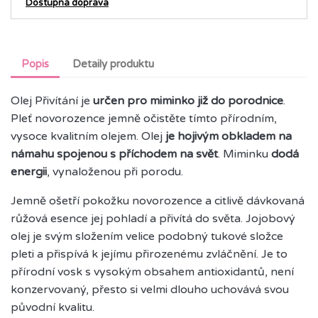
Dostupná doprava
Popis
Detaily produktu
Olej Přivítání je
určen pro miminko již do porodnice
.
Pleť novorozence jemně očistěte tímto přírodním,
vysoce kvalitním olejem. Olej
je hojivým obkladem na
námahu spojenou s příchodem na svět
. Miminku
dodá
energii
, vynaloženou při porodu.
Jemně ošetří pokožku novorozence a citlivě dávkovaná
růžová esence jej pohladí a přivítá do světa. Jojobový
olej je svým složením velice podobný tukové složce
pleti a přispívá k jejímu přirozenému zvláčnění. Je to
přírodní vosk s vysokým obsahem antioxidantů, není
konzervovaný, přesto si velmi dlouho uchovává svou
původní kvalitu.