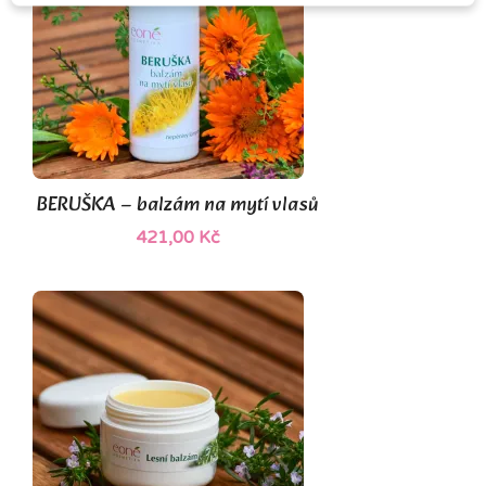
BERUŠKA – balzám na mytí vlasů
421,00 Kč