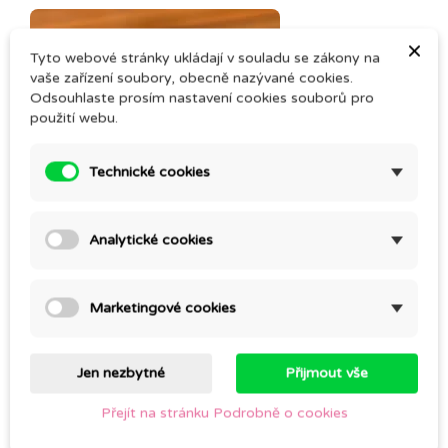
×
Tyto webové stránky ukládají v souladu se zákony na
vaše zařízení soubory, obecně nazývané cookies.
Odsouhlaste prosím nastavení cookies souborů pro
použití webu.
Technické cookies
Analytické cookies
VĚTŘÍČEK – masážní olej
Marketingové cookies
196,00 Kč
Jen nezbytné
Přijmout vše
Přejít na stránku Podrobně o cookies