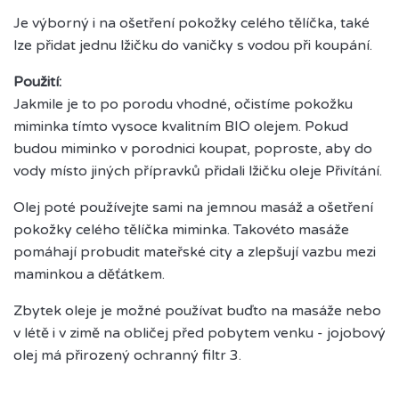
Je výborný i na ošetření pokožky celého tělíčka, také
lze přidat jednu lžičku do vaničky s vodou při koupání.
Použití:
Jakmile je to po porodu vhodné, očistíme pokožku
miminka tímto vysoce kvalitním BIO olejem. Pokud
budou miminko v porodnici koupat, poproste, aby do
vody místo jiných přípravků přidali lžičku oleje Přivítání.
Olej poté používejte sami na jemnou masáž a ošetření
pokožky celého tělíčka miminka. Takovéto masáže
pomáhají probudit mateřské city a zlepšují vazbu mezi
maminkou a děťátkem.
Zbytek oleje je možné používat buďto na masáže nebo
v létě i v zimě na obličej před pobytem venku - jojobový
olej má přirozený ochranný filtr 3.