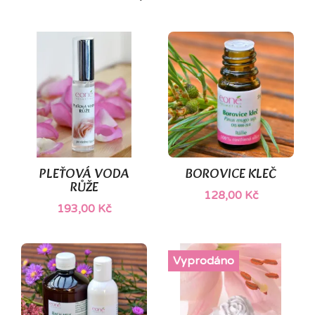
PLEŤOVÁ VODA
BOROVICE KLEČ
RŮŽE
128,00 Kč
193,00 Kč
Vyprodáno