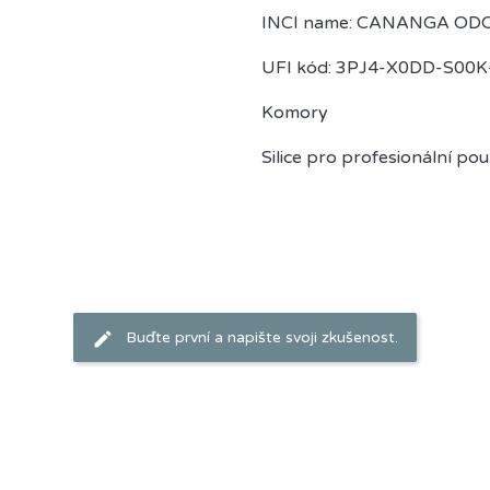
INCI name: CANANGA OD
UFI kód: 3PJ4-X0DD-S00
Komory
Silice pro profesionální použ
Buďte první a napište svoji zkušenost.