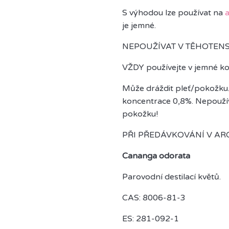
S výhodou lze používat na
je jemné.
NEPOUŽÍVAT V TĚHOTENST
VŽDY používejte v jemné ko
Může dráždit pleť/pokožku.
koncentrace 0,8%. Nepouž
pokožku!
PŘI PŘEDÁVKOVÁNÍ V AROM
Cananga odorata
Parovodní destilací květů.
CAS: 8006-81-3
ES: 281-092-1