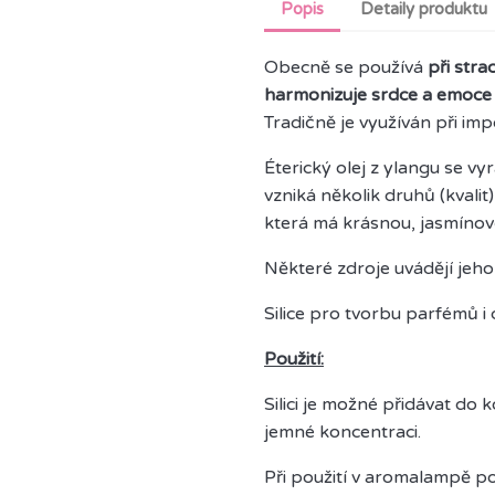
Popis
Detaily produktu
Obecně se používá
při stra
harmonizuje srdce a emoce
Tradičně je využíván při impo
Éterický olej z ylangu se vy
vzniká několik druhů (kvalit
která má krásnou, jasmínov
Některé zdroje uvádějí jeho
Silice pro tvorbu parfémů i
Použití:
Silici je možné přidávat do
jemné koncentraci.
Při použití v aromalampě po