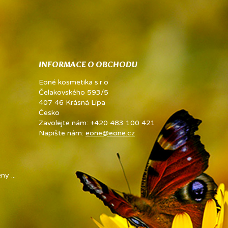
INFORMACE O OBCHODU
Eoné kosmetika s.r.o
Čelakovského 593/5
407 46 Krásná Lípa
Česko
Zavolejte nám:
+420 483 100 421
Napište nám:
eone@eone.cz
y ...