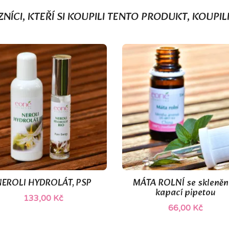
NÍCI, KTEŘÍ SI KOUPILI TENTO PRODUKT, KOUPILI
NEROLI HYDROLÁT, PSP
MÁTA ROLNÍ se skleněn


Rychlý náhled
Rychlý náhled
kapací pipetou
133,00 Kč
66,00 Kč