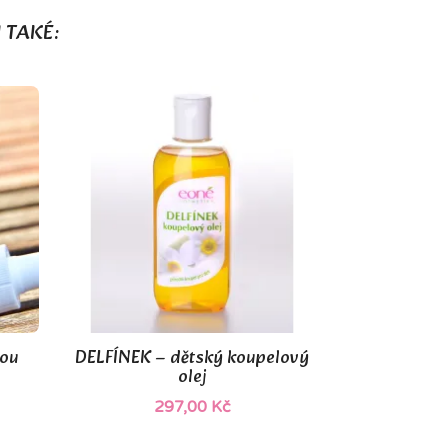
 TAKÉ:
ou
DELFÍNEK – dětský koupelový

Rychlý náhled
olej
297,00 Kč