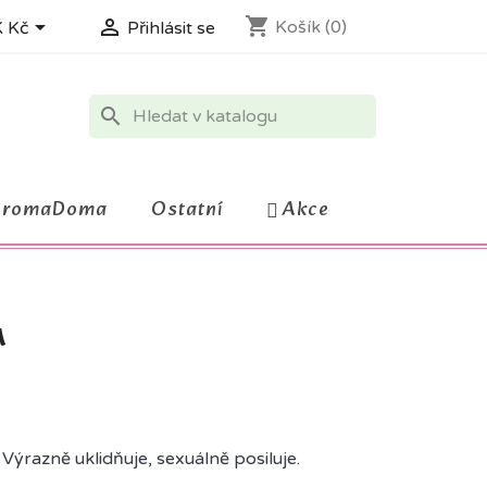
shopping_cart


Košík
(0)
 Kč
Přihlásit se
search
AromaDoma
Ostatní
Akce
A
 Výrazně uklidňuje, sexuálně posiluje.