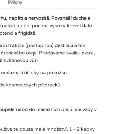
Přílohy
chu, napětí a nervozitě
.
Povznáší ducha a
(neklid, noční pocení, vysoký krevní tlak).
tenci a frigiditě.
rábí frakční (postupnou) destilací a tím
) éterického oleje. Prodáváme kvalitu extra,
ě květinovou vůni.
 omlazující účinky na pokožku.
 do kosmetických přípravků.
 koupele nebo do masážních olejů, ale vždy v
užívejte pouze malá množství, 1 - 2 kapky.