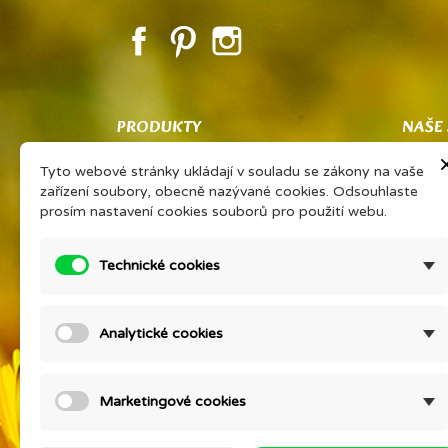
Facebook
Pinterest
Instagram
PRODUKTY
NAŠE
Co znamená PSP
Obcho
Tyto webové stránky ukládají v souladu se zákony na vaše
Vaše sdílené zkušenosti Vám získají
Ochran
zařízení soubory, obecně nazývané cookies. Odsouhlaste
slevu na oblíbený výrobek
zpraco
prosím nastavení cookies souborů pro použití webu.
PORADNA EONÉ
O firm
Prohlášení výrobce kosmetiky
Podrob
Technické cookies
Ceník přírodní kosmetiky Eoné ke
Konta
stažení
Setkán
Analytické cookies
Slevy
MYSLI
Nové produkty
Otestu
Nejprodávanější
Kontak
Marketingové cookies
Mapa s
Prodej