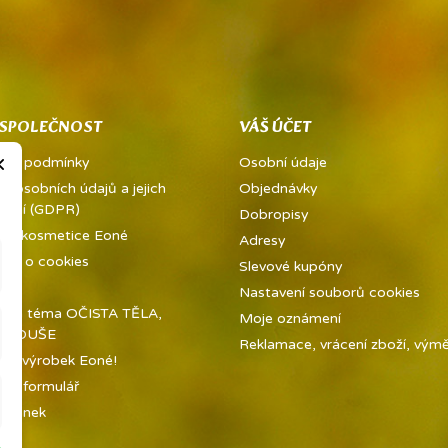
 SPOLEČNOST
VÁŠ ÚČET
×
dní podmínky
Osobní údaje
a osobních údajů a jejich
Objednávky
vání (GDPR)
Dobropisy
ě a kosmetice Eoné
Adresy
ně o cookies
Slevové kupóny
kty
Nastavení souborů cookies
í na téma OČISTA TĚLA,
Moje oznámení
 A DUŠE
Reklamace, vrácení zboží, výměn
jte výrobek Eoné!
tní formulář
tránek
ny