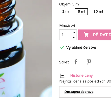
Objem: 5 ml
2 ml
5 ml
10 ml
Množství

PŘIDAT 

Vyrábímé čerstvé
Sdílet
Historie ceny
Nejnižší cena za posledních 30
Dostupná doprava