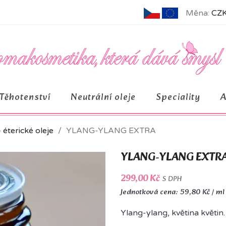
Měna:
CZK
Těhotenství
Neutrální oleje
Speciality
– éterické oleje
YLANG-YLANG EXTRA
YLANG-YLANG EXTR
299,00 Kč
S DPH
Jednotková cena: 59,80 Kč / ml
Ylang-ylang, květina květin.