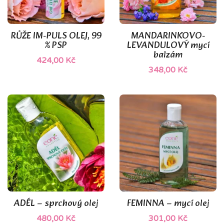
RŮŽE IM-PULS OLEJ, 99
MANDARINKOVO-
% PSP
LEVANDULOVÝ mycí
balzám
424,00 Kč
348,00 Kč
(1)
ADÉL – sprchový olej
FEMINNA – mycí olej
480,00 Kč
301,00 Kč