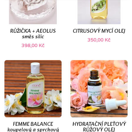
RŮŽIČKA + AEOLUS
CITRUSOVÝ MYCÍ OLEJ
směs silic
350,00 Kč
398,00 Kč
FEMME BALANCE
HYDRATAČNÍ PLEŤOVÝ
koupelový a sprchový
RŮŽOVÝ OLEJ