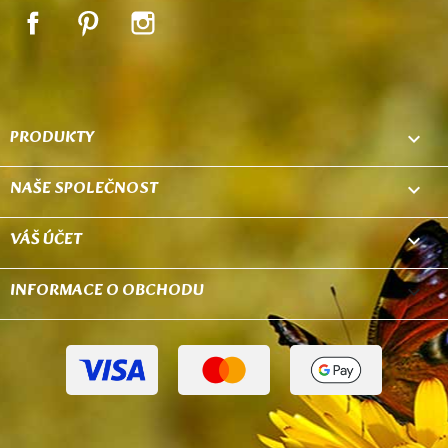
Facebook
Pinterest
Instagram
PRODUKTY

NAŠE SPOLEČNOST

VÁŠ ÚČET

INFORMACE O OBCHODU
keyboard_arrow_down