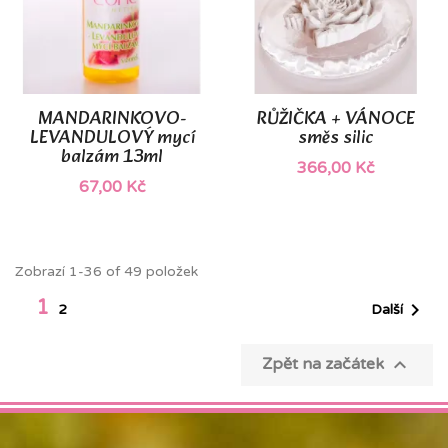
MANDARINKOVO-
RŮŽIČKA + VÁNOCE
LEVANDULOVÝ mycí
směs silic
balzám 13ml
366,00 Kč
67,00 Kč
Zobrazí 1-36 of 49 položek
1

Další
2

Zpět na začátek