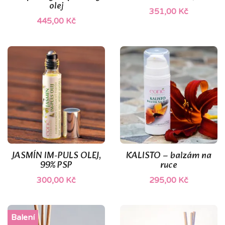
olej
351,00 Kč
445,00 Kč
JASMÍN IM-PULS OLEJ,
KALISTO – balzám na
99% PSP
ruce
300,00 Kč
295,00 Kč
Balení