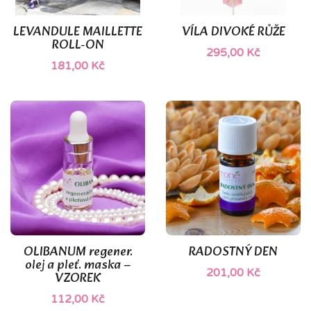
LEVANDULE MAILLETTE
VÍLA DIVOKÉ RŮŽE
ROLL-ON
295,00 Kč
181,00 Kč
OLIBANUM regener.
RADOSTNÝ DEN
olej a pleť. maska –
201,00 Kč
VZOREK
112,00 Kč