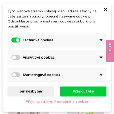
×
Tyto webové stránky ukládají v souladu se zákony na
vaše zařízení soubory, obecně nazývané cookies.
Odsouhlaste prosím nastavení cookies souborů pro
použití webu.
Technické cookies
FILTR
(1)
Analytické cookies
MANUKOVÝ GEL
AEOLUS
289,00 Kč
255,00 Kč
Marketingové cookies
Jen nezbytné
Přijmout vše
Balení
Přejít na stránku Podrobně o cookies