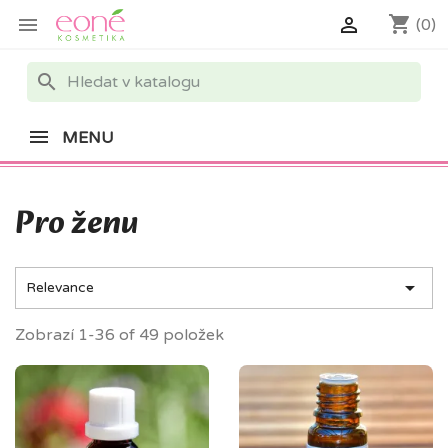
shopping_cart


(0)
search
MENU
Pro ženu

Relevance
Zobrazí 1-36 of 49 položek