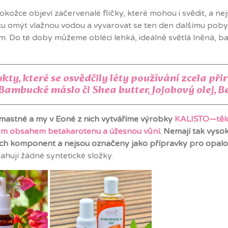
a pokožce objeví začervenalé flíčky, které mohou i svědit, a
ku omýt vlažnou vodou a vyvarovat se ten den dalšímu pobytu 
em. Do té doby můžeme obléci lehká, ideálně světlá lněná, 
y, které se osvědčily léty používání zcela při
li Bambucké máslo či Shea butter, Jojobový olej, 
u mastné a my v Eoné z nich vytváříme výrobky
KALISTO—těl
m obsahem betakarotenu a úžesnou vůní
. Nemají tak vyso
ch komponent a nejsou označeny jako přípravky pro opalová
ují žádné syntetické složky.