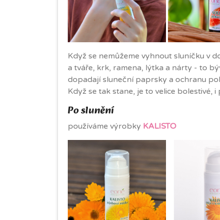
Když se nemůžeme vyhnout sluníčku v době
a tváře, krk, ramena, lýtka a nárty - to bý
dopadají sluneční paprsky a ochranu pok
Když se tak stane, je to velice bolestivé,
Po slunění
používáme výrobky
KALISTO