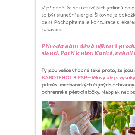
V případě, že se u citlivějších jedinců n
to být sluneční alergie. Šikovné je pokož
den). Pochopitelná je konzultace s lékař
rukávem.
Příroda nám dává některé produkt
slunci. Patří k nim: Karité, nebo
Ty jsou velice vhodné také proto, že jso
KAROTENOL 8 PSP—tělový olej s vysoký
příměsí mechanických či jiných ochranný
ochranné a pěstící složky.
Naopak neobsah