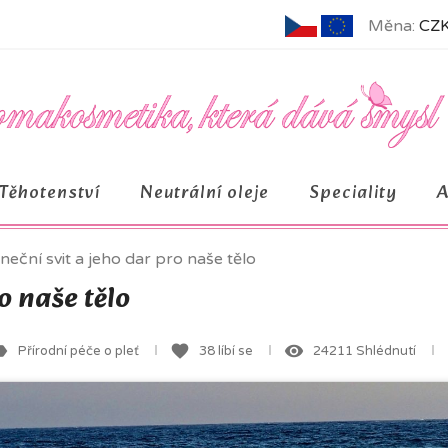
Měna:
CZK
Těhotenství
Neutrální oleje
Speciality
neční svit a jeho dar pro naše tělo
o naše tělo
bel
favorite
remove_red_eye
Přírodní péče o pleť
38
líbí se
24211 Shlédnutí