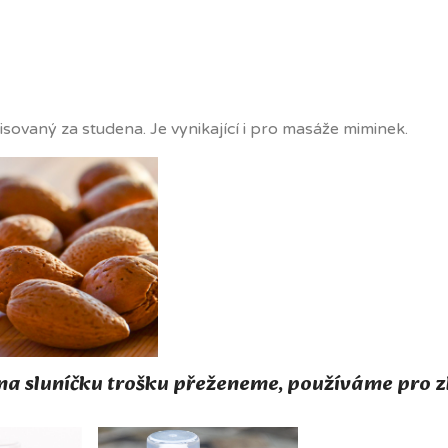
isovaný za studena. Je vynikající i pro masáže miminek.
na sluníčku trošku přeženeme, používáme pro z