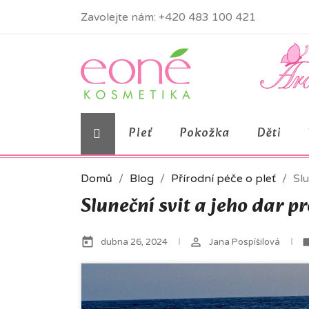
Zavolejte nám:
+420 483 100 421
Pleť
Pokožka
Děti
Domů
Blog
Přírodní péče o pleť
Slu
Sluneční svit a jeho dar pr
today
perm_identity
la
dubna 26, 2024
Jana Pospíšilová