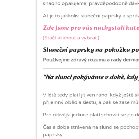
snadno opalujeme, pravděpodobně dávky v
Ať je to jakkoliv, sluneční paprsky a spr
Zde jsme pro vás nachystali kate
(Stačí kliknout a vybrat.)
Sluneční paprsky na pokožku po
Používejme zdravý rozumu a rady dermat
"Na slunci pobýváme v době, kdy 
V létě tedy platí jít ven ráno, když ješt
příjemný oběd a siestu, a pak se zase může
Pro citlivější jedince platí schovat se p
Čas a doba strávená na slunci se pochopi
paprsky.