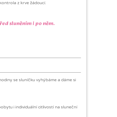
ontrola z krve žádoucí.
řed sluněním i po něm.
5. hodiny se sluníčku vyhýbáme a dáme si
u i individuální citlivostí na sluneční