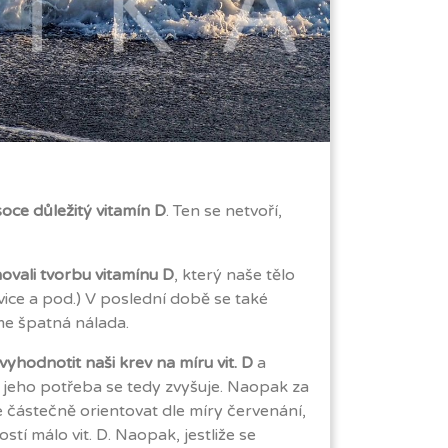
oce důležitý vitamín D
. Ten se netvoří,
novali tvorbu vitamínu D
, který naše tělo
vice a pod.) V poslední době se také
me špatná nálada.
yhodnotit naši krev na míru vit. D
a
á, jeho potřeba se tedy zvyšuje. Naopak za
částečně orientovat dle míry červenání,
í málo vit. D. Naopak, jestliže se