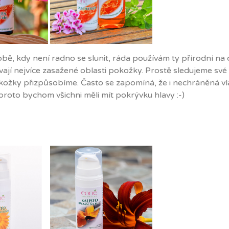
, kdy není radno se slunit, ráda používám ty přírodní na ce
vají nejvíce zasažené oblasti pokožky. Prostě sledujeme své ra
ožky přizpůsobíme. Často se zapomíná, že i nechráněná vl
 i proto bychom všichni měli mít pokrývku hlavy :-)