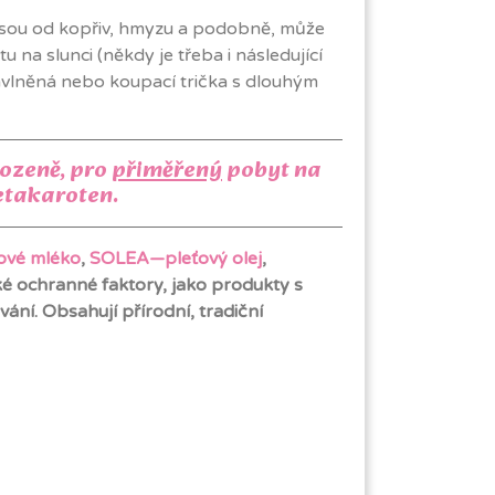
 nejsou od kopřiv, hmyzu a podobně, může
na slunci (někdy je třeba i následující
bavlněná nebo koupací trička s dlouhým
rozeně, pro
přiměřený
pobyt na
Betakaroten.
ové mléko
,
SOLEA—pleťový olej
,
ké ochranné faktory, jako produkty s
ní. Obsahují přírodní, tradiční