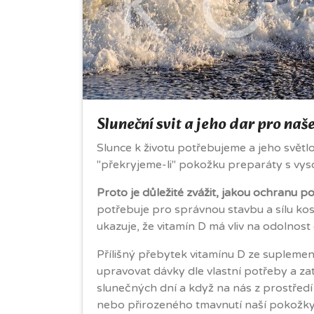
Sluneční svit a jeho dar pro naše
Slunce k životu potřebujeme a jeho světl
"překryjeme-li" pokožku preparáty s vy
Proto je důležité zvážit, jakou ochranu p
potřebuje pro správnou stavbu a sílu kost
ukazuje, že vitamín D má vliv na odolnos
Přílišný přebytek vitamínu D ze supleme
upravovat dávky dle vlastní potřeby a zat
slunečných dní a když na nás z prostřed
nebo přirozeného tmavnutí naší pokožky. 