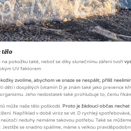
 tělo
o na pokožku také, neboť se díky slunečnímu záření tvoří
vys
sokým UV faktorem.
okožky zvolíme, abychom ve snaze se nespálit, příliš neelimi
í dětí i dospělých (vitamín D je znám také jako prevence kři
t organizmu. Jeho nedostatek také prohlubuje to, čemu říká
ntů může naše tělo poškodit.
Proto je žádoucí občas nechat v
ížení. Například v době viróz se vit. D rychleji spotřebováv
í neútočí neduhy nemáme takovou potřebu. Také se můžeme 
Jestliže se snadno spálíme, máme s velkou pravděpodobnost