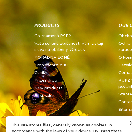
PRODUCTS
OUR 
Co znamená PSP?
Obcho
Vaše sdílené zkušenosti Vám získají
Ochran
slevu na oblíbený výrobek
zpraco
PORADNA EONÉ
O kos
Prohlášením o KP
Detail
Ceník
Compan
Prices drop
KURZ V
psychi
New products
Staňte
Best sales
Contac
Sitem
Stores
This site stores files, generally known as cookies, in
accordance with the laws of your device. By using these