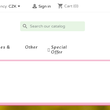
shopping_cart


Cart
(0)
ncy:
CZK
Sign in
search
ces &
Other
Special
Offer