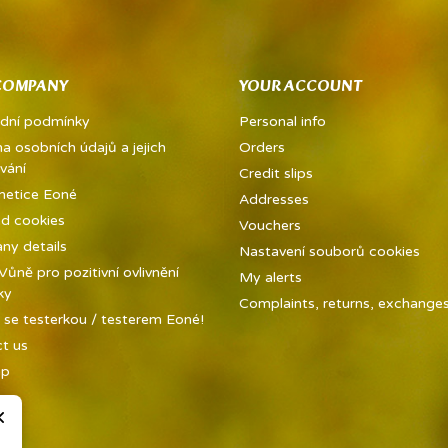
COMPANY
YOUR ACCOUNT
dní podmínky
Personal info
a osobních údajů a jejich
Orders
vání
Credit slips
metice Eoné
Addresses
ed cookies
Vouchers
y details
Nastavení souborů cookies
ůně pro pozitivní ovlivnění
My alerts
ky
Complaints, returns, exchanges 
 se testerkou / testerem Eoné!
t us
ap
×