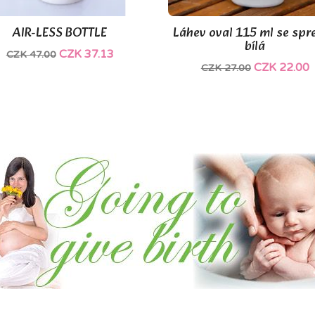
AIR-LESS BOTTLE
Láhev oval 115 ml se spr


Quick view
Quick view
bílá
CZK 37.13
CZK 47.00
CZK 22.00
CZK 27.00