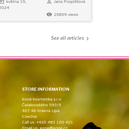
oday
perm_identity
května 15,
Jana Pospíšilová
2024
remove_red_eye
25809 views
See all articles

STORE INFORMATION
Eoné kosmetika s.r.o
Čelakovského 593/5
407 46 Krásná Lípa
Czechia
Call us:
+420 483 100 421
Email us:
eone@eone.cz