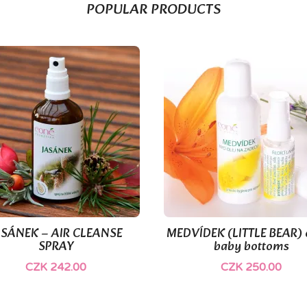
POPULAR PRODUCTS
(1)
(1)
ASÁNEK – AIR CLEANSE
MEDVÍDEK (LITTLE BEAR) o


Quick view
Quick view
SPRAY
baby bottoms
CZK 242.00
CZK 250.00