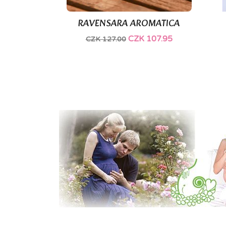
RAVENSARA AROMATICA

Quick view
CZK 107.95
CZK 127.00