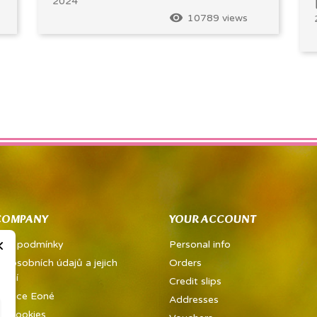
2024
t
remove_red_eye
10789 views
COMPANY
YOUR ACCOUNT
×
dní podmínky
Personal info
a osobních údajů a jejich
Orders
vání
Credit slips
metice Eoné
Addresses
ed cookies