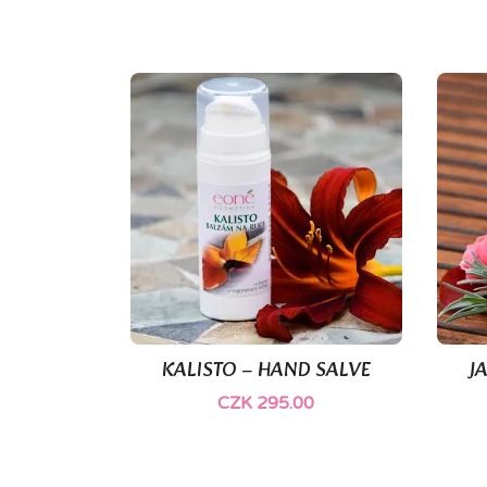
KALISTO – HAND SALVE
J

Quick view
CZK 295.00