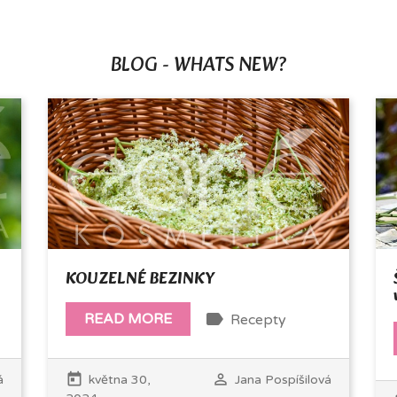
BLOG - WHATS NEW?
KOUZELNÉ BEZINKY
label
READ MORE
Recepty
today
perm_identity
á
května 30,
Jana Pospíšilová