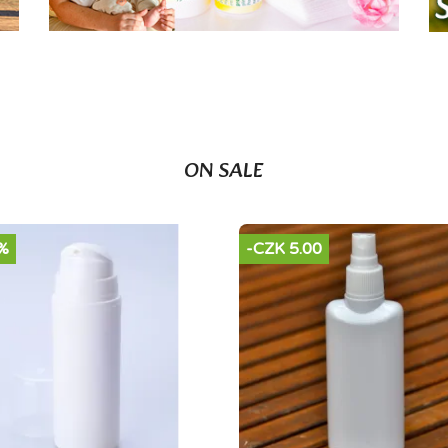
ON SALE
%
-CZK 5.00