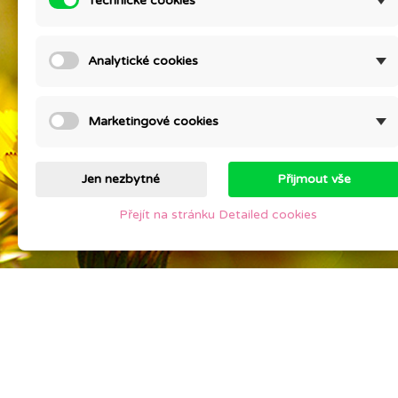
Technické cookies
Ceník
Compan
Prices drop
KURZ V
Analytické cookies
psychi
New products
Staňte
Best sales
Contac
Marketingové cookies
Sitem
Stores
Jen nezbytné
Přijmout vše
Přejít na stránku Detailed cookies