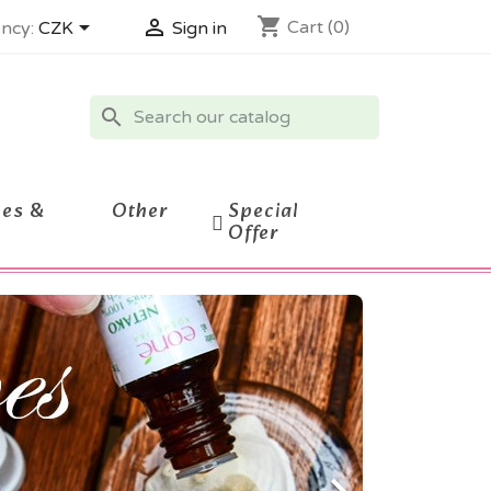
shopping_cart


Cart
(0)
ncy:
CZK
Sign in
search
ces &
Other
Special
Offer