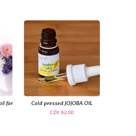
il for
Cold pressed JOJOBA OIL

Quick view
CZK 92.00