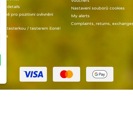
Vouchers
y details
Nastavení souborů cookies
ůně pro pozitivní ovlivnění
My alerts
ky
Complaints, returns, exchanges 
 se testerkou / testerem Eoné!
t us
ap