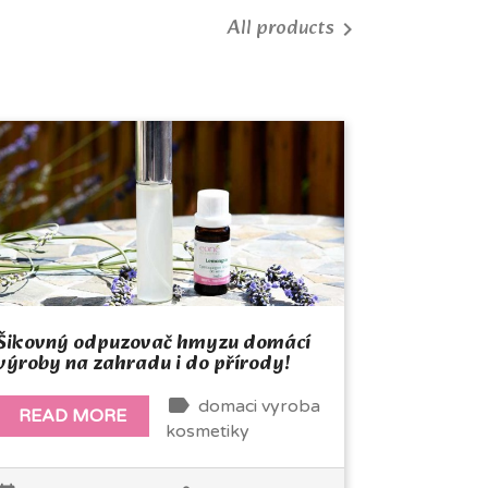
All products

Šikovný odpuzovač hmyzu domácí
výroby na zahradu i do přírody!
label
domaci vyroba
READ MORE
kosmetiky