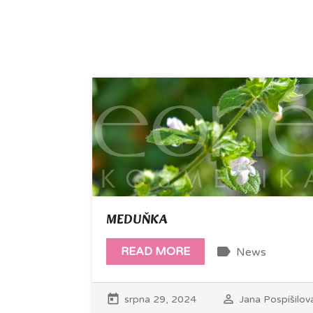
MEDUŇKA
label
READ MORE
News
today
perm_identity
srpna 29, 2024
Jana Pospíšilov