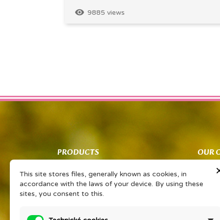
remove_red_eye
9885 views
PRODUCTS
OUR 
Co znamená PSP?
Obcho
This site stores files, generally known as cookies, in
Vaše sdílené zkušenosti Vám získají
Ochran
accordance with the laws of your device. By using these
slevu na oblíbený výrobek
zpraco
sites, you consent to this.
PORADNA EONÉ
O kos
Prohlášením o KP
Detail