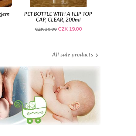
ejem
PET BOTTLE WITH A FLIP TOP

Quick view
CAP, CLEAR, 200ml
CZK 19.00
CZK 30.00
All sale products
