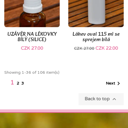
UZÁVĚR NA LÉKOVKY
Láhev oval 115 ml se
BÍLÝ (SILICE)
sprejem bílá
CZK 27.00
CZK 22.00
CZK 27.00
Showing 1-36 of 106 item(s)
1

Next
2
3

Back to top