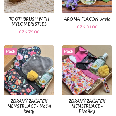
TOOTHBRUSH WITH
AROMA FLACON basic
NYLON BRISTLES
CZK 31.00
CZK 79.00
Pack
Pack
ZDRAVÝ ZAČÁTEK
ZDRAVÝ ZAČÁTEK
MENSTRUACE - Noční
MENSTRUACE -
květy
Pivoňky