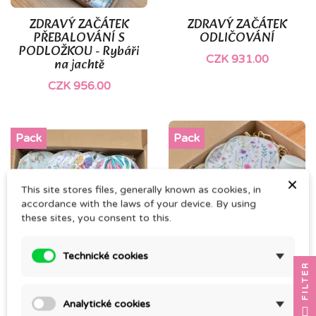
ZDRAVÝ ZAČÁTEK
ZDRAVÝ ZAČÁTEK
PŘEBALOVÁNÍ S
ODLIČOVÁNÍ
PODLOŽKOU - Rybáři
CZK 931.00
na jachtě
CZK 956.00
Pack
Pack
×
This site stores files, generally known as cookies, in
accordance with the laws of your device. By using
these sites, you consent to this.
Technické cookies
FILTER
ZDRAVÝ ZAČÁTEK
ZDRAVÝ ZAČÁTEK
KOJENÍ
KOJENÍ - Květy, 5 párů
Analytické cookies
CZK 859.00
CZK 960.00