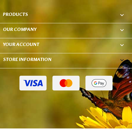
PRODUCTS

OUR COMPANY

YOUR ACCOUNT

STORE INFORMATION
keyboard_arrow_down