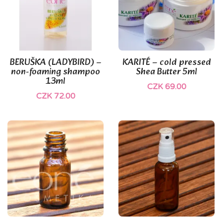
BERUŠKA (LADYBIRD) –
KARITÉ – cold pressed
non-foaming shampoo
Shea Butter 5ml
13ml
CZK 69.00
CZK 72.00