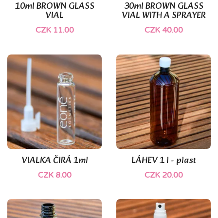
10ml BROWN GLASS
30ml BROWN GLASS
VIAL
VIAL WITH A SPRAYER
CZK 11.00
CZK 40.00
VIALKA ČIRÁ 1ml
LÁHEV 1 l - plast
CZK 8.00
CZK 20.00