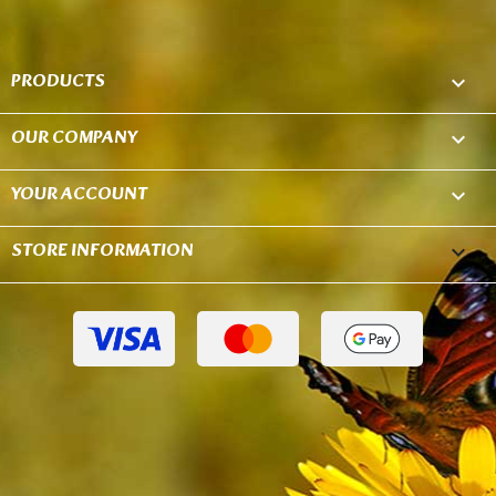
PRODUCTS

OUR COMPANY

YOUR ACCOUNT

STORE INFORMATION
keyboard_arrow_down