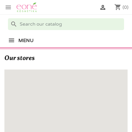
shopping_cart


(0)
search
MENU
Our stores