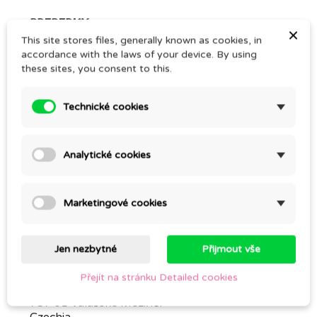
BREBERKY.cz
×
This site stores files, generally known as cookies, in
Skladištní 40
accordance with the laws of your device. By using
29001 Poděbrady
these sites, you consent to this.
Czechia

About and Contact
Technické cookies
Mon.
Tue.
Wed.
Analytické cookies
Thu.
Fri.
Sat.
Marketingové cookies
Sun.
Jen nezbytné
Přijmout vše
Dara kočárky s.r.o.
Přejít na stránku Detailed cookies
Sokolská 125
757 01 Valašské Meziříčí