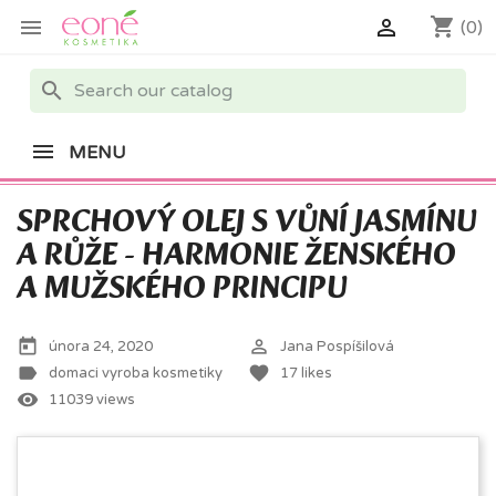
shopping_cart


(0)
search
MENU
SPRCHOVÝ OLEJ S VŮNÍ JASMÍNU
A RŮŽE - HARMONIE ŽENSKÉHO
A MUŽSKÉHO PRINCIPU
today
perm_identity
února 24, 2020
Jana Pospíšilová
label
favorite
domaci vyroba kosmetiky
17
likes
remove_red_eye
11039 views