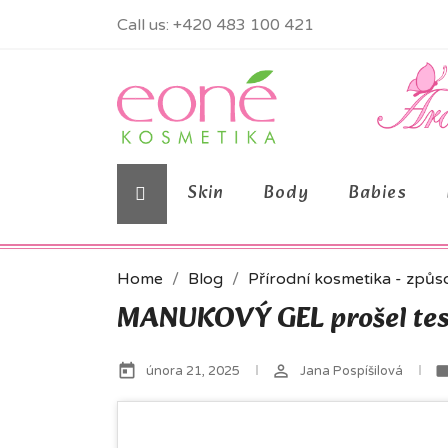
Call us:
+420 483 100 421
Skin
Body
Babies
Home
Blog
Přírodní kosmetika - způs
MANUKOVÝ GEL prošel tes
today
perm_identity
lab
února 21, 2025
Jana Pospíšilová