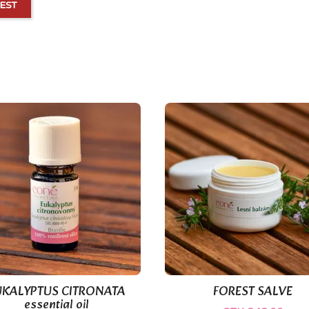
EST
(1)
UKALYPTUS CITRONATA
FOREST SALVE


Quick view
Quick view
essential oil