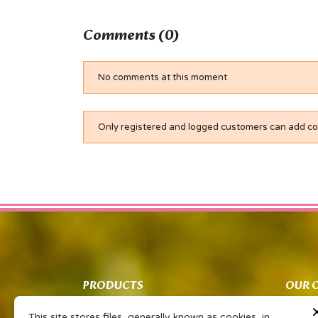
Comments (0)
No comments at this moment
Only registered and logged customers can add 
PRODUCTS
OUR 
Co znamená PSP?
Obcho
This site stores files, generally known as cookies, in