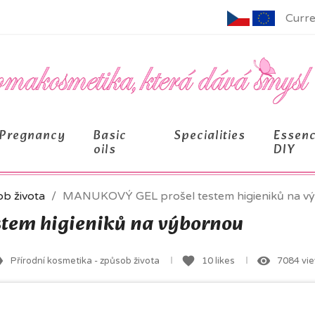
Curre
Pregnancy
Basic
Specialities
Essen
oils
DIY
ob života
MANUKOVÝ GEL prošel testem higieniků na v
tem higieniků na výbornou
el
favorite
remove_red_eye
Přírodní kosmetika - způsob života
10
likes
7084 vi