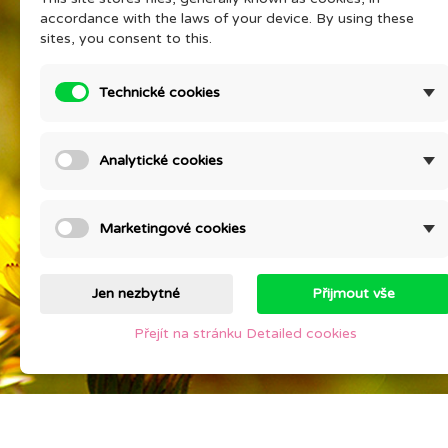
Vaše sdílené zkušenosti Vám získají
Ochran
accordance with the laws of your device. By using these
slevu na oblíbený výrobek
zpraco
sites, you consent to this.
PORADNA EONÉ
O kos
Prohlášením o KP
Detail
Technické cookies
Ceník
Compan
Prices drop
KURZ V
Analytické cookies
psychi
New products
Staňte
Best sales
Contac
Marketingové cookies
Sitem
Stores
Jen nezbytné
Přijmout vše
Přejít na stránku Detailed cookies