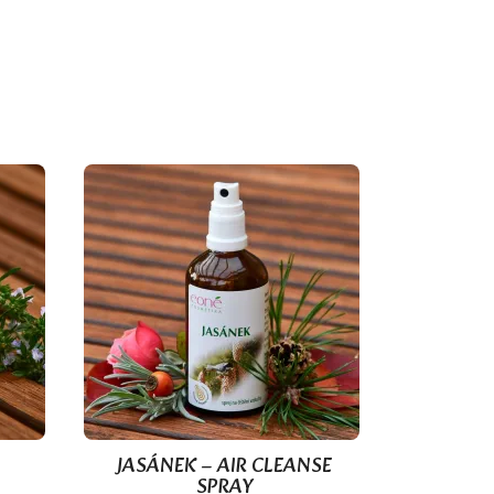
(1)
JASÁNEK – AIR CLEANSE

Quick view
SPRAY