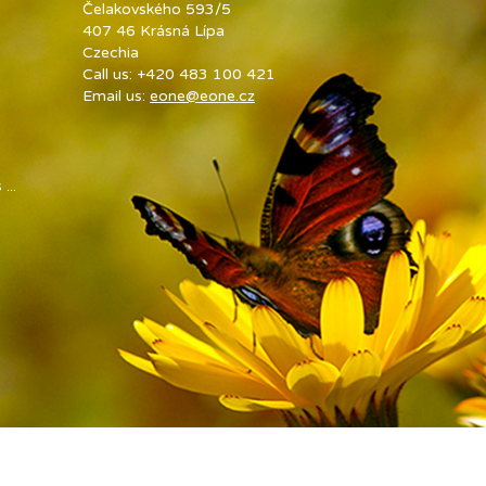
Čelakovského 593/5
407 46 Krásná Lípa
Czechia
Call us:
+420 483 100 421
Email us:
eone@eone.cz
...