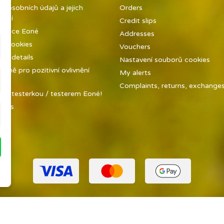
a osobních údajů a jejich
Orders
vání
Credit slips
metice Eoné
Addresses
ed cookies
Vouchers
y details
Nastavení souborů cookies
ůně pro pozitivní ovlivnění
My alerts
ky
Complaints, returns, exchanges 
 se testerkou / testerem Eoné!
t us
ap