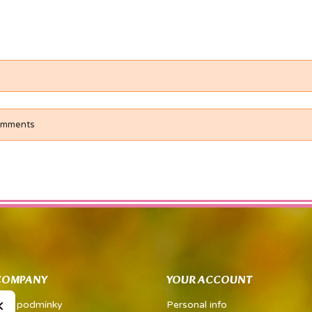
comments
COMPANY
YOUR ACCOUNT
×
dní podmínky
Personal info