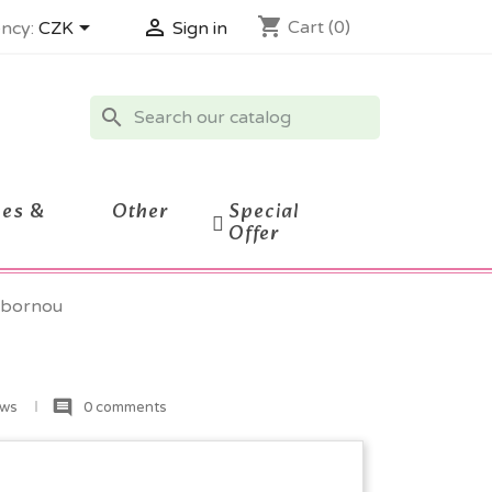
shopping_cart


Cart
(0)
ncy:
CZK
Sign in
search
ces &
Other
Special
Offer
ýbornou
comment
ews
0 comments