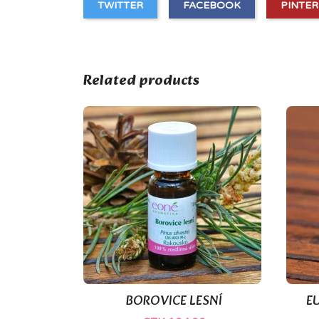
TWITTER
FACEBOOK
PINTER
Related products
BOROVICE LESNÍ
E

Quick view