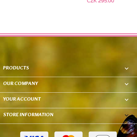
CZK 295.00
PRODUCTS

OUR COMPANY

YOUR ACCOUNT

STORE INFORMATION
keyboard_arrow_down