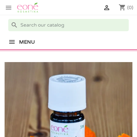
shopping_cart


(0)
search
MENU