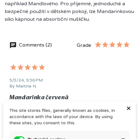
například Mandlového. Pro příjemné, jednoduché a
bezpečné použítí v dětském pokoji, lze Mandarinkovou
silici kápnout na absorbční mušličku.
Comments (2)
Grade
5/3/24, 9:36 PM
By Martina N.
Mandarinka červená
×
Zbožňuji vůni citrusů, při přičichnutí k mandarince se 
This site stores files, generally known as cookies, in
rázem přenáším do dětství a pojím se s vnitřním 
accordance with the laws of your device. By using
dítětem, přináší radost a dobrou náladu. 

these sites, you consent to this.
V kombinaci s kadidlem a levandulí vytváří nádhernou 
kompozici do difuzéru, využívám ji nejčastěji před 