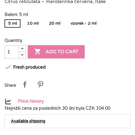
Citrus reticulata – mandarinka červená, Itálie
Balení: 5 ml
5 ml
10 ml
20 ml
vzorek - 2 ml
Quantity

ADD TO CART

Fresh produced
Share
Price history
Nejnižší cena za posledních 30 dní byla
CZK 104.00
Available shipping