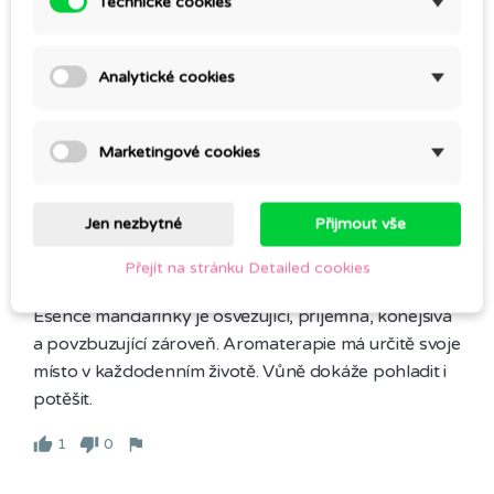
Technické cookies
spaním, kdy děti trápí vlhký kašel. 
0
0
Analytické cookies
Marketingové cookies
10/24/19, 6:07 PM
Jen nezbytné
Přijmout vše
By Marta H.
Přejít na stránku Detailed cookies
Mandarinka červená
Esence mandarinky je osvěžující, příjemná, konejšivá 
a povzbuzující zároveň. Aromaterapie má určitě svoje 
místo v každodenním životě. Vůně dokáže pohladit i 
potěšit.
1
0