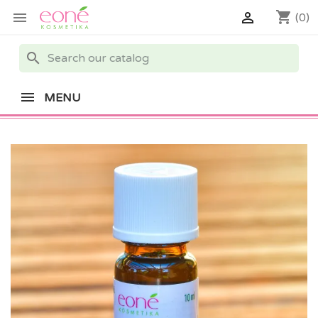
shopping_cart


(0)
search
MENU