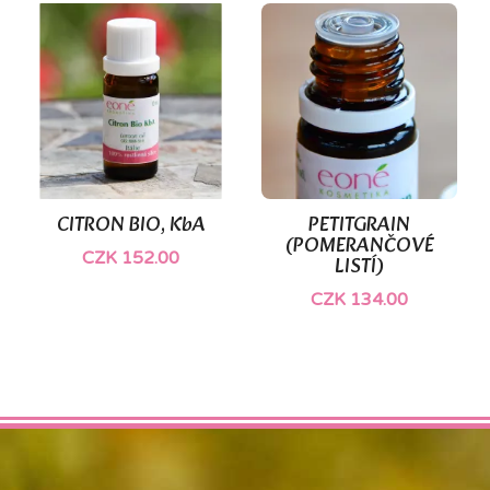
CITRON BIO, KbA
PETITGRAIN
(POMERANČOVÉ
CZK 152.00
LISTÍ)
CZK 134.00