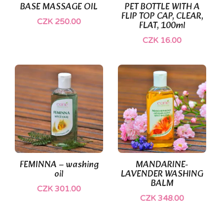
BASE MASSAGE OIL
PET BOTTLE WITH A
FLIP TOP CAP, CLEAR,
CZK 250.00
FLAT, 100ml
CZK 16.00
(1)
FEMINNA – washing
MANDARINE-
oil
LAVENDER WASHING
BALM
CZK 301.00
CZK 348.00