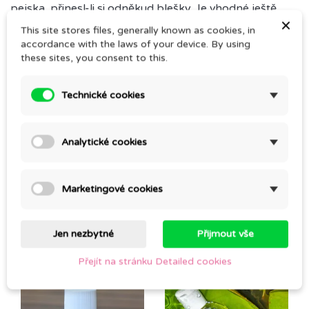
pejska, přinesl-li si odněkud blešky. Je vhodné ještě
×
přidat kapku lemongrasu.
This site stores files, generally known as cookies, in
accordance with the laws of your device. By using
these sites, you consent to this.
Comments (0)
Technické cookies
Be the first to write your review
Analytické cookies
Marketingové cookies
CUSTOMERS WHO BOUGHT THIS PRODUCT
Jen nezbytné
Přijmout vše
ALSO BOUGHT:
Přejít na stránku Detailed cookies