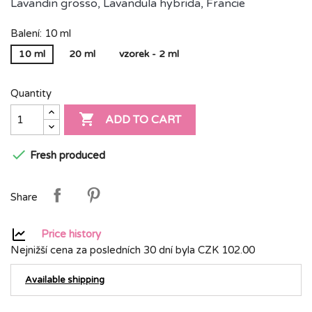
Lavandin grosso, Lavandula hybrida, Francie
Balení: 10 ml
10 ml
20 ml
vzorek - 2 ml
Quantity

ADD TO CART

Fresh produced
Share
Price history
Nejnižší cena za posledních 30 dní byla
CZK 102.00
Available shipping