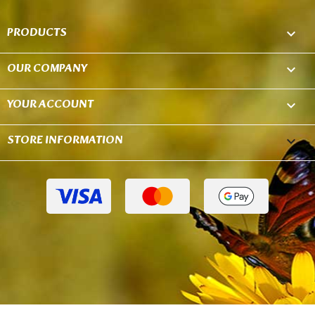
PRODUCTS

OUR COMPANY

YOUR ACCOUNT

STORE INFORMATION
keyboard_arrow_down