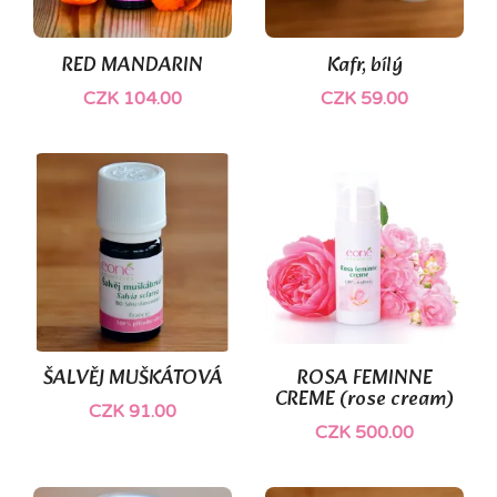
(2)
RED MANDARIN
Kafr, bílý
CZK 104.00
CZK 59.00
(1)
ŠALVĚJ MUŠKÁTOVÁ
ROSA FEMINNE
CREME (rose cream)
CZK 91.00
CZK 500.00