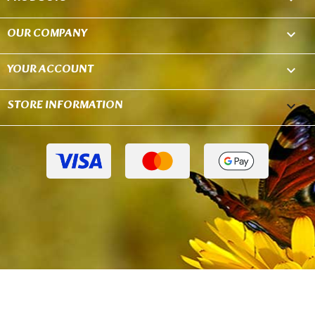
OUR COMPANY

YOUR ACCOUNT

STORE INFORMATION
keyboard_arrow_down