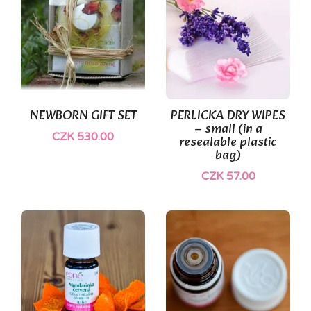
(1)
NEWBORN GIFT SET
PERLICKA DRY WIPES
– small (in a
CZK 530.00
resealable plastic
bag)
CZK 57.00