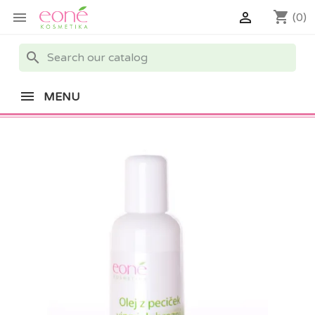
shopping_cart


(0)
search
MENU