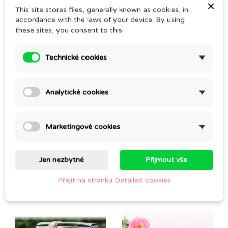
×
Olej z peciček vinných hroznů vytváří na pokožce
This site stores files, generally known as cookies, in
accordance with the laws of your device. By using
ochrannou vrstvu a zvláčňuje ji
these sites, you consent to this.
Technické cookies
Comments (0)
Analytické cookies
Be the first to write your review
Marketingové cookies
Jen nezbytné
Přijmout vše
CUSTOMERS WHO BOUGHT THIS PRODUCT
ALSO BOUGHT:
Přejít na stránku Detailed cookies