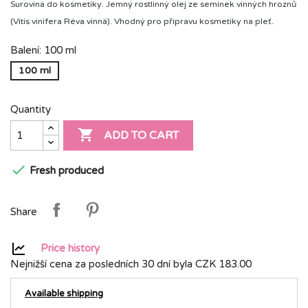
Surovina do kosmetiky. Jemný rostlinný olej ze semínek vinných hroznů
(
Vitis vinifera Réva vinná
). Vhodný pro přípravu kosmetiky na pleť.
Balení: 100 ml
100 ml
Quantity

ADD TO CART

Fresh produced
Share
Price history
Nejnižší cena za posledních 30 dní byla
CZK 183.00
Available shipping