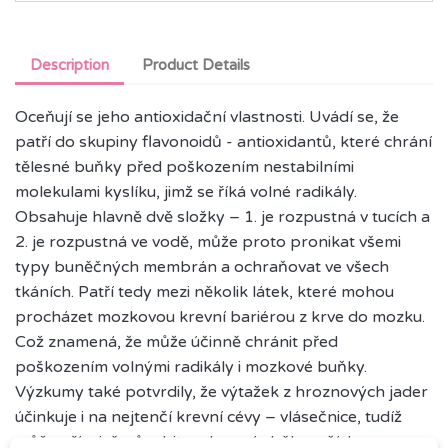
Description
Product Details
Oceňují se jeho antioxidační vlastnosti. Uvádí se, že
patří do skupiny flavonoidů - antioxidantů, které chrání
tělesné buňky před poškozením nestabilními
molekulami kyslíku, jimž se říká volné radikály.
Obsahuje hlavně dvě složky – 1. je rozpustná v tucích a
2. je rozpustná ve vodě, může proto pronikat všemi
typy buněčných membrán a ochraňovat ve všech
tkáních. Patří tedy mezi několik látek, které mohou
procházet mozkovou krevní bariérou z krve do mozku.
Což znamená, že může účinně chránit před
poškozením volnými radikály i mozkové buňky.
Výzkumy také potvrdily, že výtažek z hroznových jader
účinkuje i na nejtenčí krevní cévy – vlásečnice, tudíž
může příznivě působit na krevní oběh v očích.