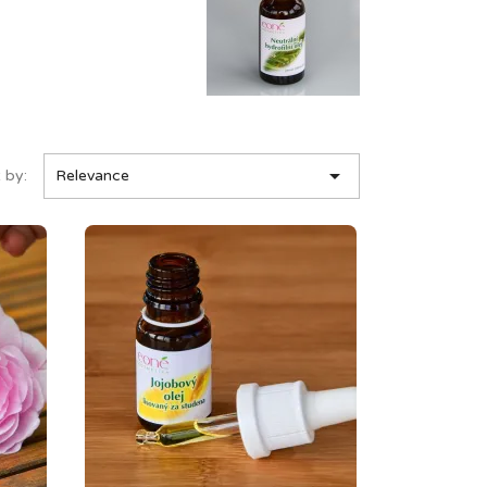

 by:
Relevance