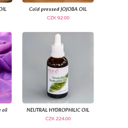
OIL
Cold pressed JOJOBA OIL

Quick view
CZK 92.00
 oil
NEUTRAL HYDROPHILIC OIL

Quick view
CZK 224.00