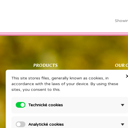
Showin
PRODUCTS
OUR 
Co znamená PSP?
Obcho
This site stores files, generally known as cookies, in
Vaše sdílené zkušenosti Vám získají
Ochran
accordance with the laws of your device. By using these
slevu na oblíbený výrobek
zpraco
sites, you consent to this.
PORADNA EONÉ
O kos
Prohlášením o KP
Detail
Technické cookies
Ceník
Compan
Prices drop
KURZ V
Analytické cookies
psychi
New products