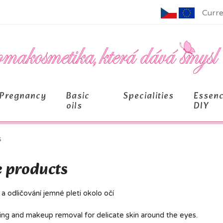
Curre
Pregnancy
Basic
Specialities
Essen
oils
DIY
s
 products
 a odličování jemné pleti okolo očí
ing and makeup removal for delicate skin around the eyes.