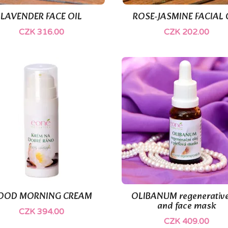
LAVENDER FACE OIL
ROSE-JASMINE FACIAL 


Quick view
Quick view
CZK 316.00
CZK 202.00
(2)
(1)
OOD MORNING CREAM
OLIBANUM regenerative


Quick view
Quick view
and face mask
CZK 394.00
CZK 409.00