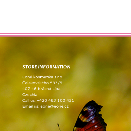
STORE INFORMATION
Eoné kosmetika s.r.o
Čelakovského 593/5
407 46 Krásná Lípa
Czechia
Call us:
+420 483 100 421
Email us:
eone@eone.cz
...