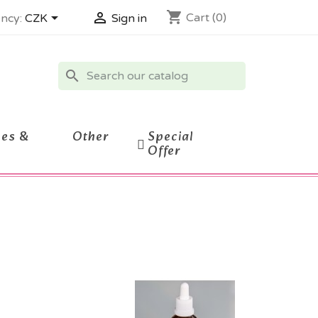
shopping_cart


Cart
(0)
ncy:
CZK
Sign in
search
ces &
Other
Special
Offer