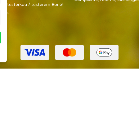
 se testerkou / testerem Eoné!
t us
ap