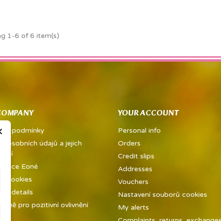
g 1-6 of 6 item(s)
COMPANY
YOUR ACCOUNT
×
dní podmínky
Personal info
a osobních údajů a jejich
Orders
vání
Credit slips
metice Eoné
Addresses
ed cookies
Vouchers
y details
Nastavení souborů cookies
ůně pro pozitivní ovlivnění
My alerts
ky
Complaints, returns, exchanges 