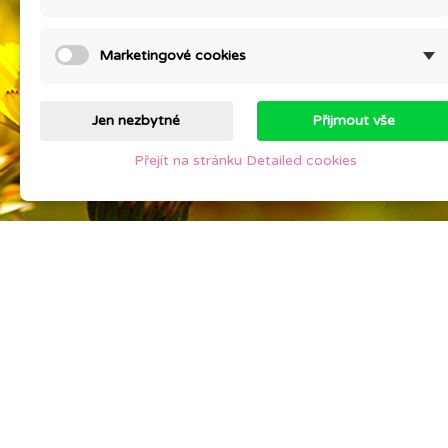
Staňte
Best sales
Contac
Marketingové cookies
Sitem
Stores
Jen nezbytné
Přijmout vše
Přejít na stránku Detailed cookies