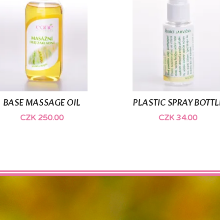
BASE MASSAGE OIL
PLASTIC SPRAY BOTTL


Quick view
Quick view
CZK 250.00
CZK 34.00