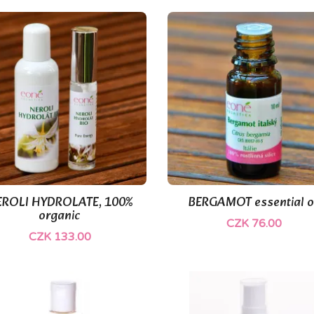
EROLI HYDROLATE, 100%
BERGAMOT essential o


Quick view
Quick view
organic
CZK 76.00
CZK 133.00