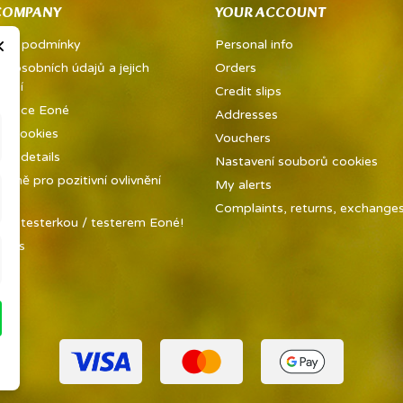
COMPANY
YOUR ACCOUNT
×
dní podmínky
Personal info
a osobních údajů a jejich
Orders
vání
Credit slips
metice Eoné
Addresses
ed cookies
Vouchers
y details
Nastavení souborů cookies
ůně pro pozitivní ovlivnění
My alerts
ky
Complaints, returns, exchanges 
 se testerkou / testerem Eoné!
t us
ap