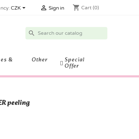
shopping_cart


Cart
(0)
ncy:
CZK
Sign in
search
ces &
Other
Special
Offer
R peeling