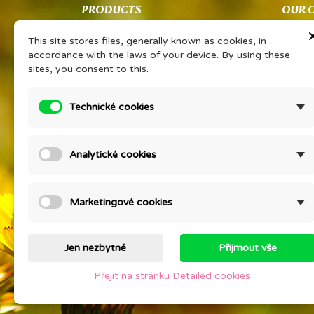
PRODUCTS
OUR 
Co znamená PSP?
Obcho
This site stores files, generally known as cookies, in
Vaše sdílené zkušenosti Vám získají
Ochran
accordance with the laws of your device. By using these
slevu na oblíbený výrobek
zpraco
sites, you consent to this.
PORADNA EONÉ
O kos
Prohlášením o KP
Detail
Technické cookies
Ceník
Compan
Prices drop
KURZ V
Analytické cookies
psychi
New products
Staňte
Best sales
Contac
Marketingové cookies
Sitem
Stores
Jen nezbytné
Přijmout vše
Přejít na stránku Detailed cookies