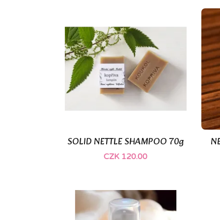
SOLID NETTLE SHAMPOO 70g
N

Quick view
CZK 120.00