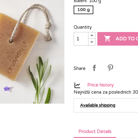
Balení: 100 g
100 g
Quantity

ADD TO 
Share
Price history
Nejnižší cena za posledních 30
Available shipping
Product Details