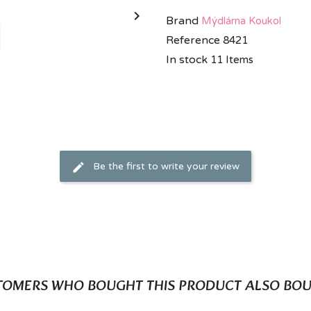

Brand
Mýdlárna Koukol
Reference
8421
In stock
11 Items
Be the first to write your review
TOMERS WHO BOUGHT THIS PRODUCT ALSO BOU