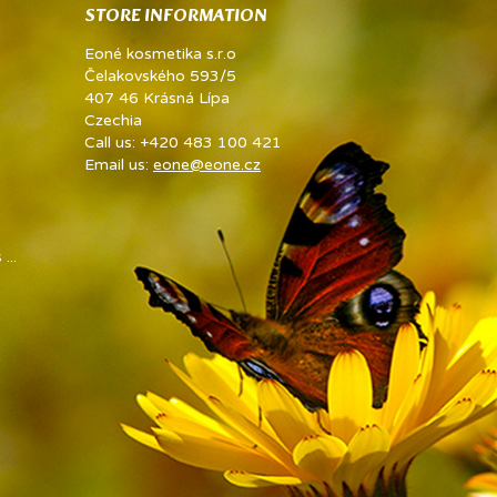
STORE INFORMATION
Eoné kosmetika s.r.o
Čelakovského 593/5
407 46 Krásná Lípa
Czechia
Call us:
+420 483 100 421
Email us:
eone@eone.cz
...