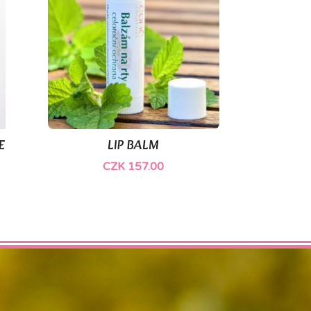
(1)
E
LIP BALM

Quick view
CZK 157.00