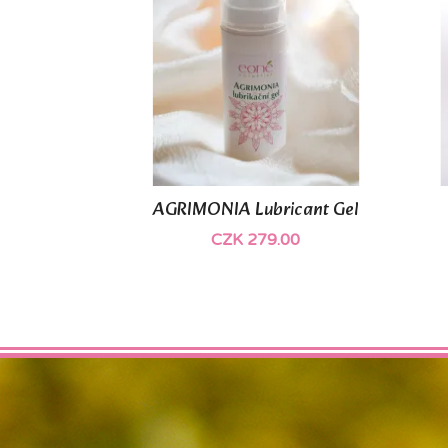
AGRIMONIA Lubricant Gel

Quick view
CZK 279.00