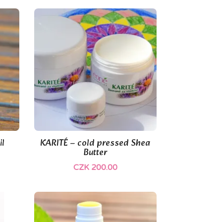
il
KARITÉ – cold pressed Shea

Quick view
Butter
CZK 200.00