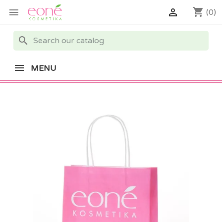
shopping_cart


(0)
search
MENU