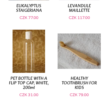
EUKALYPTUS
LEVANDULE
STAIGERIANA
MAILLETTE
CZK 77.00
CZK 117.00
PET BOTTLE WITH A
HEALTHY
FLIP TOP CAP, WHITE,
TOOTHBRUSH FOR
200ml
KIDS
CZK 31.00
CZK 79.00