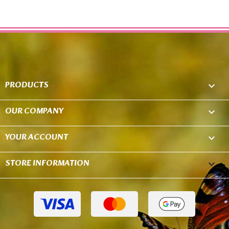
PRODUCTS

OUR COMPANY

YOUR ACCOUNT

STORE INFORMATION
keyboard_arrow_down