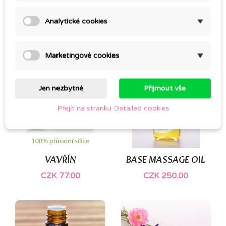
CUSTOMERS WHO BOUGHT THIS PRODUCT
Analytické cookies
ALSO BOUGHT:
Marketingové cookies
Jen nezbytné
Přijmout vše
Přejít na stránku Detailed cookies
VAVŘÍN
BASE MASSAGE OIL
CZK 77.00
CZK 250.00