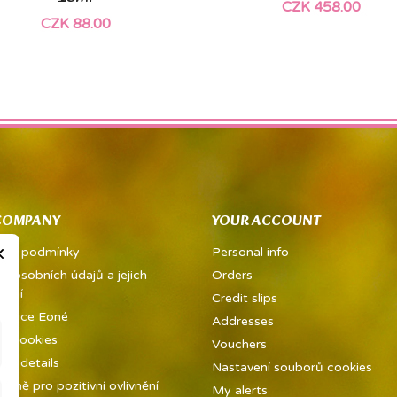
CZK 458.00
CZK 88.00
COMPANY
YOUR ACCOUNT
×
dní podmínky
Personal info
a osobních údajů a jejich
Orders
vání
Credit slips
metice Eoné
Addresses
ed cookies
Vouchers
y details
Nastavení souborů cookies
ůně pro pozitivní ovlivnění
My alerts