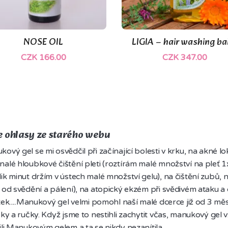
(1)
NOSE OIL
LIGIA – hair washing b


Quick view
Quick view
CZK 166.00
CZK 347.00
 ohlasy ze starého webu
ový gel se mi osvědčil při začínající bolesti v krku, na akné l
alé hloubkové čištění pleti (roztírám malé množství na pleť 1x t
ik minut držím v ústech malé množství gelu), na čištění zubů, n
 od svědění a pálení), na atopický ekzém při svědivém ataku a 
tek.....Manukový gel velmi pomohl naší malé dcerce již od 3 měs
čky a ručky. Když jsme to nestihli zachytit včas, manukový ge
ili Manukovým gelem a ta se nikdy nezanítila.