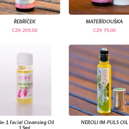
ŘEBŘÍČEK
MATEŘÍDOUŠKA


Quick view
Quick view
CZK 205.00
CZK 75.00
in-1 Facial Cleansing Oil
NEROLI IM-PULS OIL


Quick view
Quick view
13ml