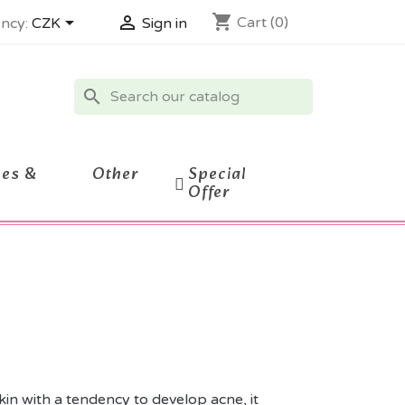
shopping_cart


Cart
(0)
ncy:
CZK
Sign in
search
ces &
Other
Special
Offer
kin with a tendency to develop acne, it