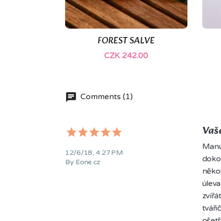
(1)
FOREST SALVE

Quick view
CZK 242.00
Comments (1)
Vaše
Manuk
12/6/18, 4:27 PM
dokon
By Eone.cz
někol
úleva
zvířá
tváři
ošetř