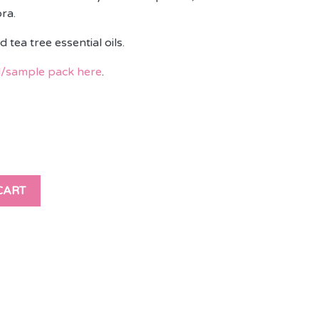
ra.
tea tree essential oils.
el/sample pack here
.
CART