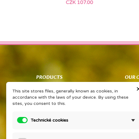
CZK 107.00
PRODUCTS
OUR 
Co znamená PSP?
Obcho
This site stores files, generally known as cookies, in
Vaše sdílené zkušenosti Vám získají
Ochran
accordance with the laws of your device. By using these
slevu na oblíbený výrobek
zpraco
sites, you consent to this.
PORADNA EONÉ
O kos
Prohlášením o KP
Detail
Technické cookies
Ceník
Compan
Prices drop
KURZ V