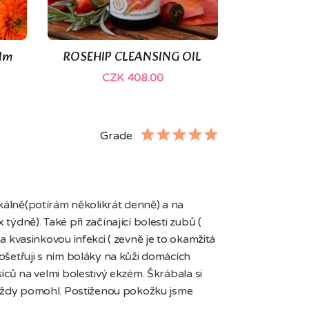
(2)
alm
ROSEHIP CLEANSING OIL

Quick view
CZK 408.00
Grade
okálně(potírám několikrát denně) a na 
ýdně). Také při začínající bolesti zubů ( 
a kvasinkovou infekci ( zevně je to okamžitá 
ošetřuji s ním boláky na kůži domácích 
íců na velmi bolestivý ekzém. Škrábala si 
l vždy pomohl. Postiženou pokožku jsme 