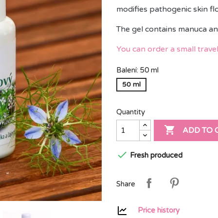
modifies pathogenic skin flo
The gel contains manuca and 
You can order a small trav
Balení: 50 ml
50 ml
Quantity

ADD TO 

Fresh produced
Share
Price history