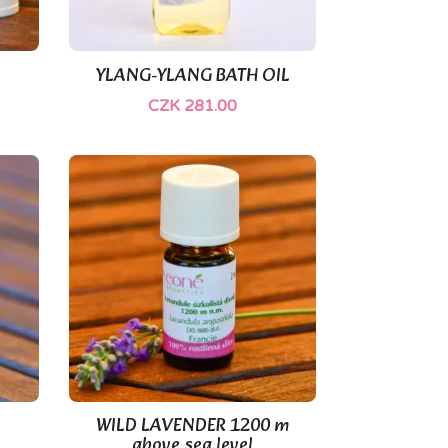
YLANG-YLANG BATH OIL

Quick view
CZK 281.00
WILD LAVENDER 1200 m

Quick view
above sea level