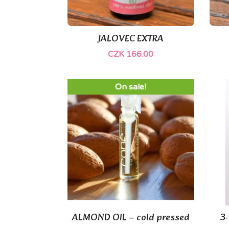
JALOVEC EXTRA

Quick view
CZK 166.00
On sale!
ALMOND OIL – cold pressed
3-

Quick view