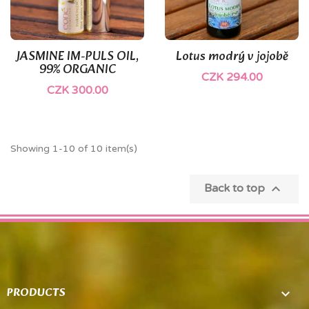
JASMINE IM-PULS OIL,
Lotus modrý v jojobě
99% ORGANIC
CZK 294.00
CZK 300.00
Showing 1-10 of 10 item(s)

Back to top
PRODUCTS
