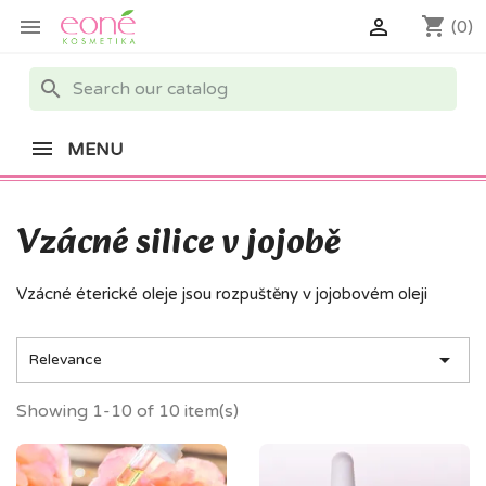
shopping_cart


(0)
search
MENU
Vzácné silice v jojobě
Vzácné éterické oleje jsou rozpuštěny v jojobovém oleji

Relevance
Showing 1-10 of 10 item(s)