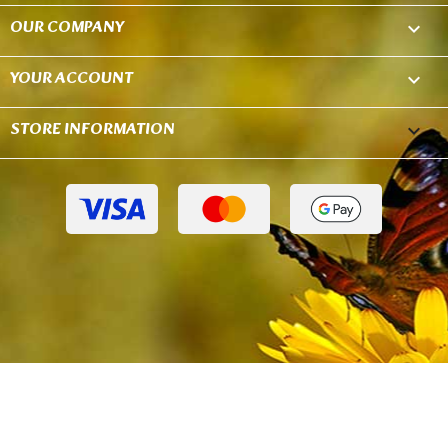
OUR COMPANY

YOUR ACCOUNT

STORE INFORMATION
keyboard_arrow_down