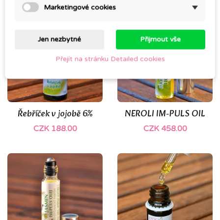
Marketingové cookies
Jen nezbytné
Přijmout vše
Přejít na stránku Detailed cookies
Řebříček v jojobě 6%
NEROLI IM-PULS OIL
CZK 188.00
CZK 458.00