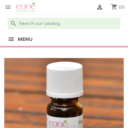
shopping_cart


(0)
search
MENU