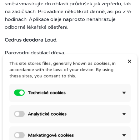
směsi vmasírujte do oblasti průdušek jak zepředu, tak
na zádíčkách. Provádíme několikrát denně, asi po 2 ½
hodinách. Aplikace oleje naprosto nenahrazuje
odborné lékařské ošetření.
Cedrus deodora Loud.
Parovodní destilací dřeva.
×
This site stores files, generally known as cookies, in
CAS: 91771-47-0, 68991-36-6
accordance with the laws of your device. By using
these sites, you consent to this.
ES: 294-939-5
INCI name: CEDRUS DEODORA WOOD OIL
Technické cookies
Země původu: Indie
Analytické cookies
Silice pro profesionální použití.
Marketingové cookies