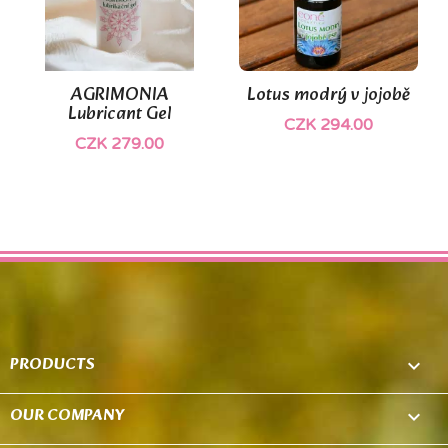
AGRIMONIA
Lotus modrý v jojobě
Lubricant Gel
CZK 294.00
CZK 279.00
PRODUCTS

OUR COMPANY
