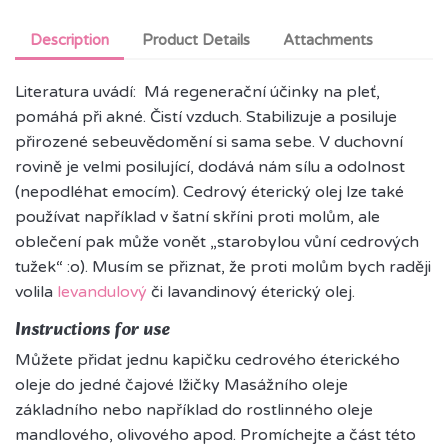
Description
Product Details
Attachments
Literatura uvádí: Má regenerační účinky na pleť,
pomáhá při akné. Čistí vzduch. Stabilizuje a posiluje
přirozené sebeuvědomění si sama sebe. V duchovní
rovině je velmi posilující, dodává nám sílu a odolnost
(nepodléhat emocím). Cedrový éterický olej lze také
používat například v šatní skříni proti molům, ale
oblečení pak může vonět „starobylou vůní cedrových
tužek“ :o). Musím se přiznat, že proti molům bych raději
volila
levandulový
či lavandinový éterický olej.
Instructions for use
Můžete přidat jednu kapičku cedrového éterického
oleje do jedné čajové lžičky Masážního oleje
základního nebo například do rostlinného oleje
mandlového, olivového apod. Promíchejte a část této