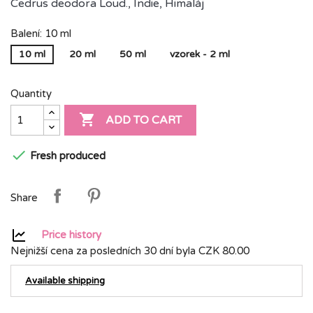
Cedrus deodora Loud., Indie, Himaláj
Balení: 10 ml
10 ml
20 ml
50 ml
vzorek - 2 ml
Quantity

ADD TO CART

Fresh produced
Share
Price history
Nejnižší cena za posledních 30 dní byla
CZK 80.00
Available shipping